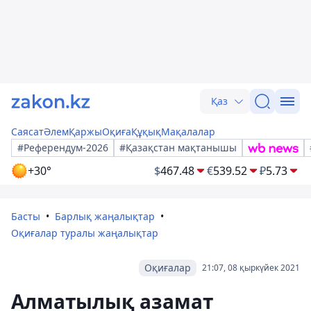
Қаз
Саясат
Әлем
Қаржы
Оқиға
Құқық
Мақалалар
#Референдум-2026
#Қазақстан мақтанышы
+30°
$
467.48
€
539.52
₽
5.73
Басты
Барлық жаңалықтар
Оқиғалар туралы жаңалықтар
Оқиғалар
21:07, 08 қыркүйек 2021
Алматылық азамат