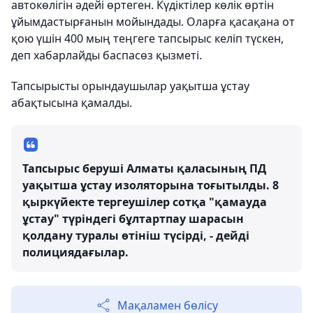
автокөлігін әдейі өртеген. Күдіктілер көлік өртін
ұйымдастырғанын мойындады. Оларға қасақана от
қою үшін 400 мың теңгеге тапсырыс келіп түскен,
деп хабарлайды баспасөз қызметі.
Тапсырысты орындаушылар уақытша ұстау
абақтысына қамалды.
Тапсырыс беруші Алматы қаласының ПД
уақытша ұстау изоляторына тоғытылды. 8
қыркүйекте тергеушілер сотқа "қамауда
ұстау" түріндегі бұлтартпау шарасын
қолдану туралы өтініш түсірді, - дейді
полициядағылар.
Мақаламен бөлісу