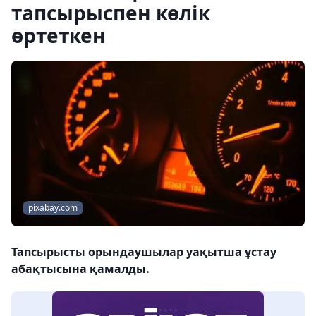
тапсырыспен көлік
өртеткен
pixabay.com
Тапсырысты орындаушылар уақытша ұстау
абақтысына қамалды.