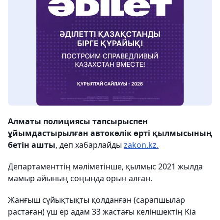
Алматы полициясы тапсырыспен
ұйымдастырылған автокөлік өрті қылмысының
бетін ашты
, деп хабарлайды
zakon.kz.
Департаменттің мәліметінше, қылмыс 2021 жылда
мамыр айының соңында орын алған.
Жанғыш сұйықтықты қолданған (сарапшылар
растаған) үш ер адам 33 жастағы келіншектің Kia