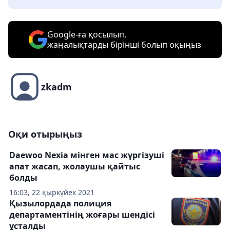
Google-ға қосылып,
жаңалықтарды бірінші болып оқыңыз
zkadm
Оқи отырыңыз
Daewoo Nexia мінген мас жүргізуші
апат жасап, жолаушы қайтыс
болды
16:03, 22 қыркүйек 2021
Қызылордада полиция
департаментінің жоғары шендісі
ұсталды