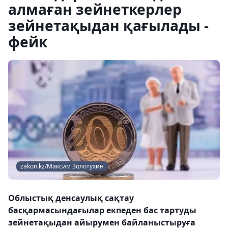
алмаған зейнеткерлер
зейнетақыдан қағылады -
фейк
zakon.kz/Максим Золотухин
Облыстық денсаулық сақтау
басқармасындағылар екпеден бас тартуды
зейнетақыдан айырумен байланыстыруға