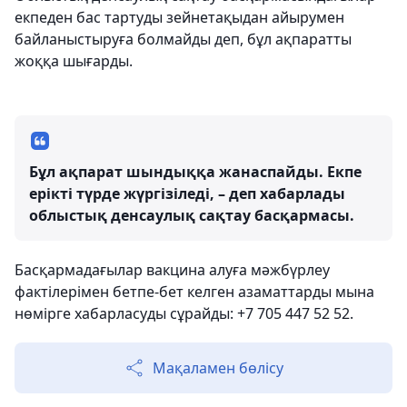
екпеден бас тартуды зейнетақыдан айырумен
байланыстыруға болмайды деп, бұл ақпаратты
жоққа шығарды.
Бұл ақпарат шындыққа жанаспайды. Екпе
ерікті түрде жүргізіледі, – деп хабарлады
облыстық денсаулық сақтау басқармасы.
Басқармадағылар вакцина алуға мәжбүрлеу
фактілерімен бетпе-бет келген азаматтарды мына
нөмірге хабарласуды сұрайды: +7 705 447 52 52.
Мақаламен бөлісу