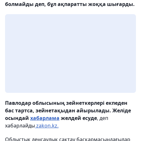
болмайды деп, бұл ақпаратты жоққа шығарды.
Павлодар облысының зейнеткерлері екпеден
бас тартса, зейнетақыдан айырылады. Желіде
осындай
хабарлама
желдей есуде
, деп
хабарлайды
zakon.kz.
Облыстық денсаулық сақтау басқармасындағылар