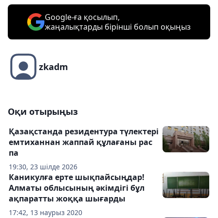
Google-ға қосылып,
жаңалықтарды бірінші болып оқыңыз
zkadm
Оқи отырыңыз
Қазақстанда резидентура түлектері
емтиханнан жаппай құлағаны рас
па
19:30, 23 шілде 2026
Каникулға ерте шықпайсыңдар!
Алматы облысының әкімдігі бұл
ақпаратты жоққа шығарды
17:42, 13 наурыз 2020