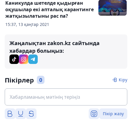
Каникулда шетелде қыдырған
оқушылар екі апталық карантинге
жатқызылатыны рас па?
15:37, 13 қаңтар 2021
Жаңалықтан zakon.kz сайтында
хабардар болыңыз:
Пікірлер
0
Кіру
Пікір жазу