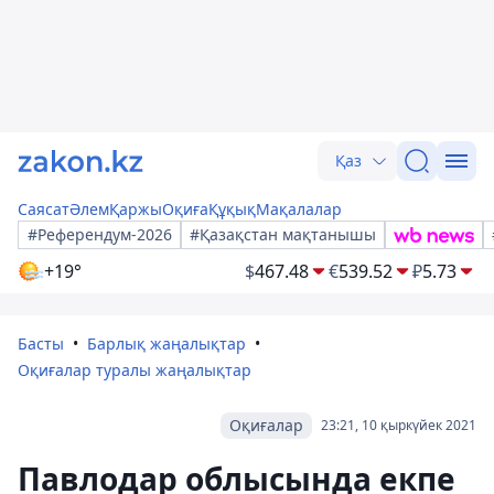
Қаз
Саясат
Әлем
Қаржы
Оқиға
Құқық
Мақалалар
#Референдум-2026
#Қазақстан мақтанышы
+19°
$
467.48
€
539.52
₽
5.73
Басты
Барлық жаңалықтар
Оқиғалар туралы жаңалықтар
Оқиғалар
23:21, 10 қыркүйек 2021
Павлодар облысында екпе