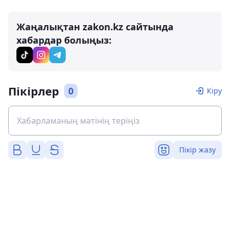
Жаңалықтан zakon.kz сайтында
хабардар болыңыз:
Пікірлер
0
Кіру
Пікір жазу