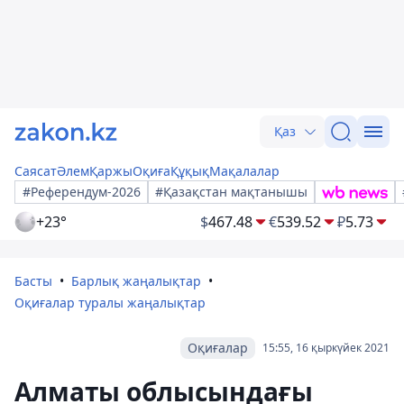
Қаз
Саясат
Әлем
Қаржы
Оқиға
Құқық
Мақалалар
#Референдум-2026
#Қазақстан мақтанышы
+23°
$
467.48
€
539.52
₽
5.73
Басты
Барлық жаңалықтар
Оқиғалар туралы жаңалықтар
Оқиғалар
15:55, 16 қыркүйек 2021
Алматы облысындағы