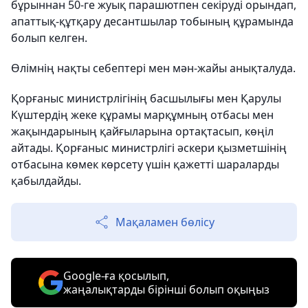
бұрыннан 50-ге жуық парашютпен секіруді орындап,
апаттық-құтқару десантшылар тобының құрамында
болып келген.
Өлімнің нақты себептері мен мән-жайы анықталуда.
Қорғаныс министрлігінің басшылығы мен Қарулы
Күштердің жеке құрамы марқұмның отбасы мен
жақындарының қайғыларына ортақтасып, көңіл
айтады. Қорғаныс министрлігі әскери қызметшінің
отбасына көмек көрсету үшін қажетті шараларды
қабылдайды.
Мақаламен бөлісу
Google-ға қосылып,
жаңалықтарды бірінші болып оқыңыз