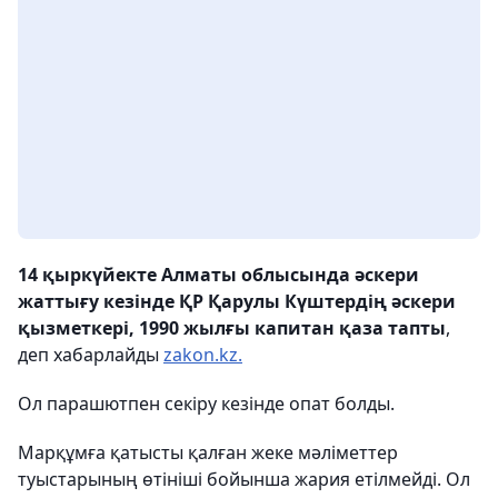
14 қыркүйекте Алматы облысында
әскери
жаттығу кезінде ҚР
Қарулы Күштердің әскери
қызметкері, 1990 жылғы капитан қаза тапты
,
деп хабарлайды
zakon.kz.
Ол парашютпен секіру кезінде опат болды.
Марқұмға қатысты қалған жеке мәліметтер
туыстарының өтініші бойынша жария етілмейді. Ол