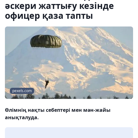
әскери жаттығу кезінде
офицер қаза тапты
pexels.com
Өлімнің нақты себептері мен мән-жайы
анықталуда.