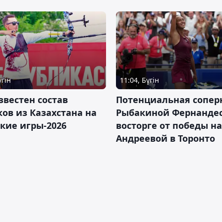
үгін
11:04, Бүгін
звестен состав
Потенциальная сопер
ов из Казахстана на
Рыбакиной Фернандес
кие игры-2026
восторге от победы н
Андреевой в Торонто