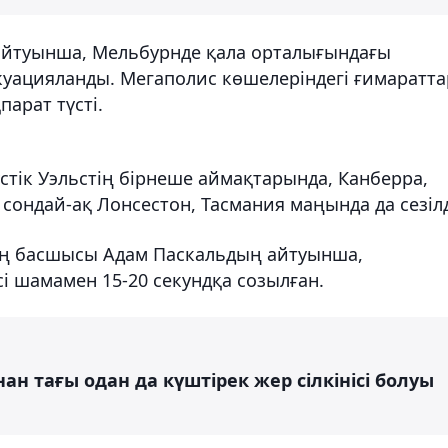
айтуынша, Мельбурнде қала орталығындағы
куацияланды. Мегаполис көшелеріндегі ғимаратта
арат түсті.
үстік Уэльстің бірнеше аймақтарында, Канберра,
сондай-ақ Лонсестон, Тасмания маңында да сезілд
ың басшысы Адам Паскальдың айтуынша,
ісі шамамен 15-20 секундқа созылған.
ан тағы одан да күштірек жер сілкінісі болуы