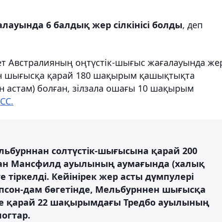
лауында 6 балдық жер сілкінісі болды
, деп
ет Австралияның оңтүстік-шығыс жағалауында же
ннан шығысқа қарай 180 шақырым қашықтықта
н астам) болған, зілзала ошағы 10 шақырым
СС.
ьбурннан солтүстік-шығысына қарай 200
н Мансфилд ауылының аумағында (халық
-те тіркелді. Кейінірек жер асты дүмпулері
псон-дам бөгетінде, Мельбурннен шығысқа
кке қарай 22 шақырымдағы Тредбо ауылының
логтар.