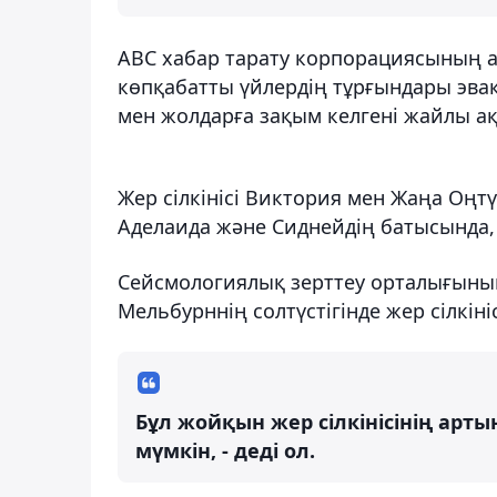
ABC хабар тарату корпорациясының 
көпқабатты үйлердің тұрғындары эва
мен жолдарға зақым келгені жайлы ақп
Жер сілкінісі Виктория мен Жаңа Оңт
Аделаида және Сиднейдің батысында, 
Сейсмологиялық зерттеу орталығын
Мельбурннің солтүстігінде жер сілкін
Бұл жойқын жер сілкінісінің артын
мүмкін, - деді ол.