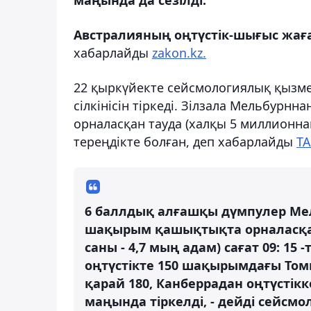
Австралияның оңтүстік-шығыс жаға
хабарлайды
zakon.kz.
22 қыркүйекте сейсмологиялық қызм
сілкінісін тіркеді. Зілзала Мельбур
орналасқан тауда (халқы 5 миллионна
тереңдікте болған, деп хабарлайды
ТА
6 баллдық алғашқы дүмпулер Мел
шақырым қашықтықта орналасқа
саны - 4,7 мың адам) сағат 09: 15 
оңтүстікте 150 шақырымдағы Том
қарай 180, Канберрадан оңтүсті
маңында тіркелді, - дейді сейсмо