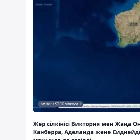
twitter / STORMnewsru
Жер сілкінісі Виктория мен Жаңа О
Канберра, Аделаида және Сиднейді
маңында да сезілді.