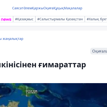
Саясат
Әлем
Қаржы
Оқиға
Құқық
Мақалалар
#Қазақмыс
#Салыстырмалы Қазақстан
#Халық бухг
лы жаңалықтар
Оқиғал
кінісінен ғимараттар