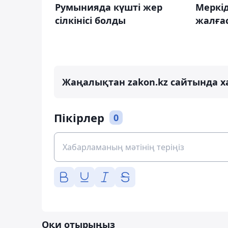
Румынияда күшті жер
Меркід
сілкінісі болды
жалға
Жаңалықтан zakon.kz сайтында х
Пікірлер
0
Оқи отырыңыз