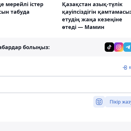
е мерейлі істер
Қазақстан азық-түлік
сын табуда
қауіпсіздігін қамтамасы
етудің жаңа кезеңіне
өтеді — Мамин
абардар болыңыз:
Пікір жаз