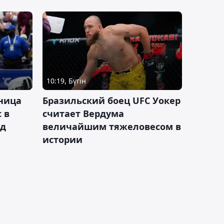
10:19, Бүгін
ница
Бразильский боец UFC Уокер
 в
считает Вердума
ад
величайшим тяжеловесом в
истории