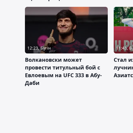
12:23, Бүгін
11:43, Б
Волкановски может
Стал и
провести титульный бой с
лучник
Евлоевым на UFC 333 в Абу-
Азиатс
Даби