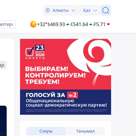
Алматы
Қаз
+32°
$
469.93
€
541.64
₽
5.71
алтері
ар
Соңғы
Танымал