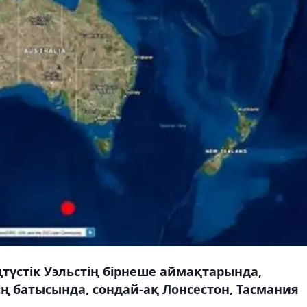
ңтүстік Уэльстің бірнеше аймақтарында,
ң батысында, сондай-ақ Лонсестон, Тасмания