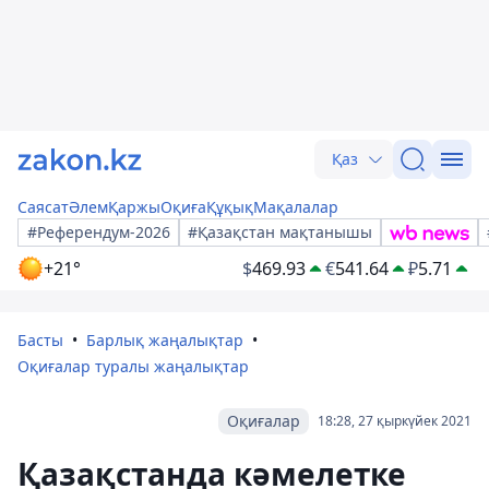
Қаз
Саясат
Әлем
Қаржы
Оқиға
Құқық
Мақалалар
#Референдум-2026
#Қазақстан мақтанышы
+21°
$
469.93
€
541.64
₽
5.71
Басты
Барлық жаңалықтар
Оқиғалар туралы жаңалықтар
Оқиғалар
18:28, 27 қыркүйек 2021
Қазақстанда кәмелетке