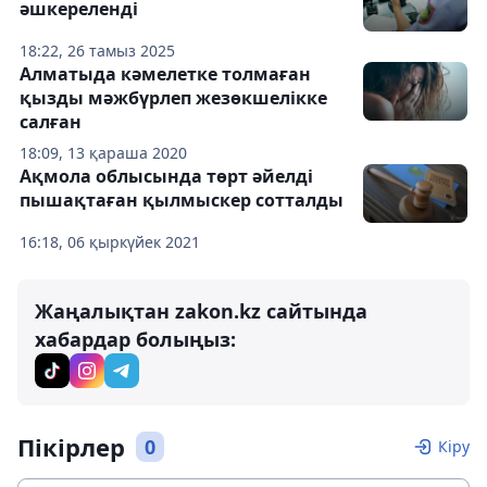
әшкереленді
18:22, 26 тамыз 2025
Алматыда кәмелетке толмаған
қызды мәжбүрлеп жезөкшелікке
салған
18:09, 13 қараша 2020
Ақмола облысында төрт әйелді
пышақтаған қылмыскер сотталды
16:18, 06 қыркүйек 2021
Жаңалықтан zakon.kz сайтында
хабардар болыңыз:
Пікірлер
0
Кіру