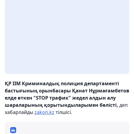
ҚР ІІМ Криминалдық полиция департаменті
бастығының орынбасары Қанат Нұрмағамбетов
елде өткен "STOP трафик" жедел алдын алу
шараларының қорытындыларымен бөлісті,
деп
хабарлайды
zakon.kz
тілшісі.