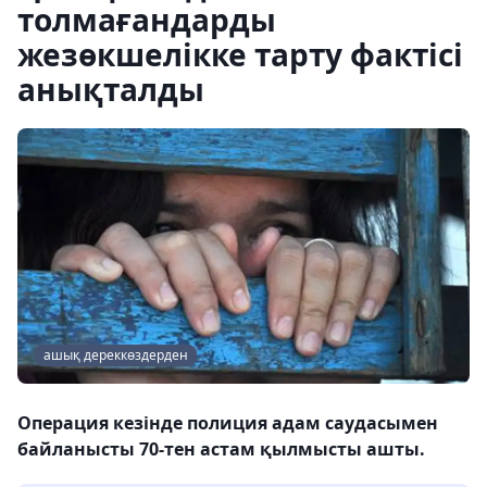
толмағандарды
жезөкшелікке тарту фактісі
анықталды
ашық дереккөздерден
Операция кезінде полиция адам саудасымен
байланысты 70-тен астам қылмысты ашты.