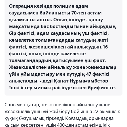
Операция кезінде полиция адам
саудасымен байланысты 70-тен астам
қылмысты ашты. Оның ішінде - қанау
мақсатында бас бостандығынан айырудың
бір фактісі, адам саудасының үш фактісі,
кәмелетке толмағандарды сатудың жеті
фактісі, жезөкшелікпен айналысудың 16
фактісі, оның ішінде кәмелетке
толмағандардың қатысуымен үш факт.
Жезөкшелікпен айналысу және жезөкшелер
үйін ұйымдастыру мен күтудің 47 фактісі
анықталды, - деді Қанат Нұрмағамбетов
Ішкі істер министрлігінде өткен брифингте.
Сонымен қатар, жезөкшелікпен айналысу және
жезөкшелік үшін үй-жай беру бойынша 22 әкімшілік
құқық бұзушылық тіркелді. Қоғамдық орындарда
қысым көрсеткені үшін 400-ден астам әкімшілік