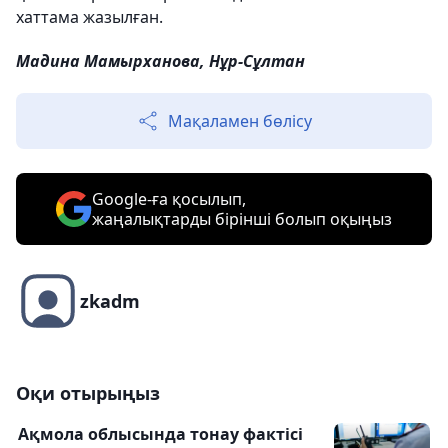
хаттама жазылған.
Мадина Мамырханова, Нұр-Сұлтан
Мақаламен бөлісу
Google-ға қосылып,
жаңалықтарды бірінші болып оқыңыз
zkadm
Оқи отырыңыз
Ақмола облысында тонау фактісі