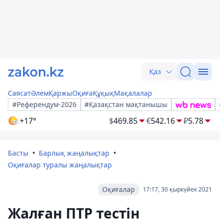
Қаз
Саясат
Әлем
Қаржы
Оқиға
Құқық
Мақалалар
#Референдум-2026
#Қазақстан мақтанышы
+17°
$
469.85
€
542.16
₽
5.78
Басты
Барлық жаңалықтар
Оқиғалар туралы жаңалықтар
Оқиғалар
17:17, 30 қыркүйек 2021
Жалған ПТР тестін