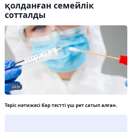
қолданған семейлік
сотталды
24.tv
Теріс нәтижесі бар тестті үш рет сатып алған.