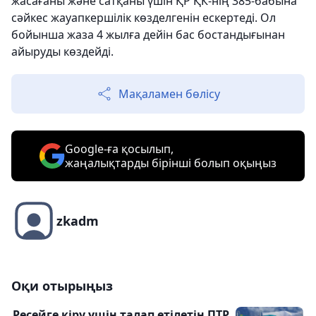
жасағаны және сатқаны үшін ҚР ҚК-нің 385-бабына
сәйкес жауапкершілік көзделгенін ескертеді. Ол
бойынша жаза 4 жылға дейін бас бостандығынан
айыруды көздейді.
Мақаламен бөлісу
Google-ға қосылып,
жаңалықтарды бірінші болып оқыңыз
zkadm
Оқи отырыңыз
Ресейге кіру үшін талап етілетін ПТР