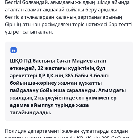
Белгілі болғандай, ағымдағы жылдың шілде айында
аталған азамат ақшалай сыйақы беру арқылы
белгісіз тұлғалардан қаланың зертханаларының
бірінің атынан рәсімделген теріс нәтижесі бар тестті
үш рет сатып алған.
ШҚО ПД бастығы Сағат Мадиев атап
өткендей, 32 жастағы күдіктінің бұл
әрекеттері ҚР ҚК-нің 385-бабы 3-бөлігі
бойынша-көрінеу жалған құжатты
пайдалану бойынша сараланды. Ағымдағы
жылдың 2 қыркүйегінде сот үкімімен ер
адамға айыппұл түрінде жаза
тағайындалды.
Полиция департаменті жалған құжаттарды қолдан