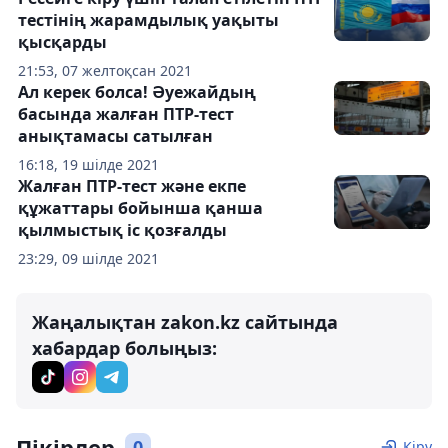
тестінің жарамдылық уақыты
қысқарды
21:53, 07 желтоқсан 2021
Ал керек болса! Әуежайдың
басында жалған ПТР-тест
анықтамасы сатылған
16:18, 19 шілде 2021
Жалған ПТР-тест және екпе
құжаттары бойынша қанша
қылмыстық іс қозғалды
23:29, 09 шілде 2021
Жаңалықтан zakon.kz сайтында
хабардар болыңыз:
Пікірлер
0
Кіру