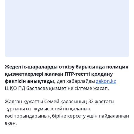
Жедел іс-шараларды өткізу барысында полиция
қызметкерлері жалған ПТР-тестті қолдану
фактісін анықтады,
деп хабарлайды
zakon.kz
ШҚО ПД баспасөз қызметіне сілтеме жасап.
Жалған құжатты Семей қаласының 32 жастағы
тұрғыны өзі жұмыс істейтін қаланың
кәсіпорындарының біріне көрсету үшін пайдаланған
екен.