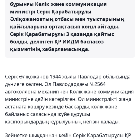
бұрынғы Көлік және коммуникация
министрі Серік Қарабатырұлы
Әліқожановтың отбасы мен туыстарының
қайғыларына ортақтасып көңіл айтады.
Серік Қарабатырұлы 3 қазанда қайтыс
болды, делінген ҚР ИИДМ баспасөз
қызметінің хабарламасында.
Серік Әліқожанов 1944 жылы Павлодар облысында
дүниеге келген. Ол Павлодардағы №2564
автоколлона механигінен Көлік және коммуникация
министріне дейін көтерілген. Ол министрлікті жаңа
астанаға көшіру кезінде басқарды, көлік және
байланыс саласында жүйе құрушы
кәсіпорындардың құрылуының негізін қалады.
Зейнетке шыққаннан кейін Серік Қарабатырұлы ҚР