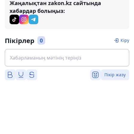
Жаңалықтан zakon.kz сайтында
хабардар болыңыз:
Пікірлер
0
Кіру
Пікір жазу