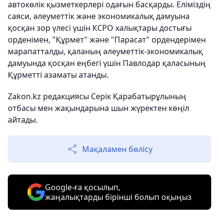
автокөлік қызметкерлері одағын басқарды. Еліміздің
саяси, әлеуметтік және экономикалық дамуына
қосқан зор үлесі үшін КСРО халықтары достығы
орденімен, "Құрмет" және "Парасат" ордендерімен
марапатталды,
қаланың әлеуметтік-экономикалық
дамуында қосқан
еңбегі үшін Павлодар қаласының
Құрметті азаматы атанды.
Zakon.kz редакциясы Серік Қарабатырұлының
отбасы мен жақындарына шын жүректен көңіл
айтады.
Мақаламен бөлісу
Google-ға қосылып,
жаңалықтарды бірінші болып оқыңыз