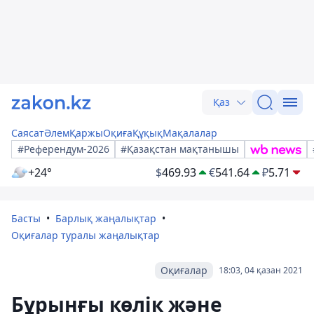
Қаз
Саясат
Әлем
Қаржы
Оқиға
Құқық
Мақалалар
#Референдум-2026
#Қазақстан мақтанышы
+24°
$
469.93
€
541.64
₽
5.71
Басты
Барлық жаңалықтар
Оқиғалар туралы жаңалықтар
Оқиғалар
18:03, 04 қазан 2021
Бұрынғы көлік және