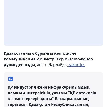
Қазақстанның бұрынғы көлік және
коммуникация министрі Серік Әліқожанов
дүниеден озды
, деп хабарлайды
zakon.kz.
ҚР Индустрия және инфрақұрылымдық
даму министрлігінің ұжымы "ҚР автокөлік
қызметкерлері одағы" Басқармасының
төрағасы, Қазақстан Республикасының