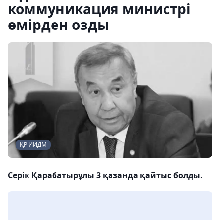
коммуникация министрі
өмірден озды
ҚР ИИДМ
Серік Қарабатырұлы 3 қазанда қайтыс болды.