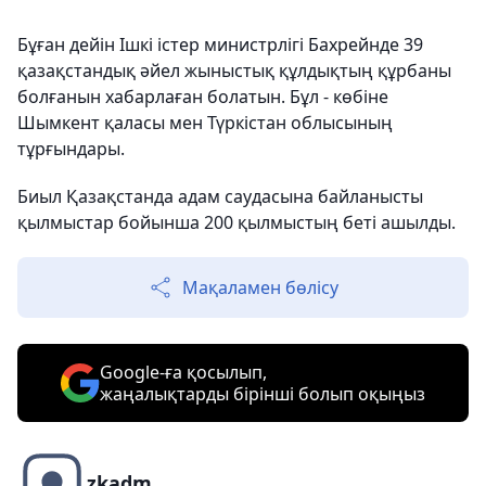
Бұған дейін Ішкі істер министрлігі Бахрейнде 39
қазақстандық әйел жыныстық құлдықтың құрбаны
болғанын хабарлаған болатын. Бұл - көбіне
Шымкент қаласы мен Түркістан облысының
тұрғындары.
Биыл Қазақстанда адам саудасына байланысты
қылмыстар бойынша 200 қылмыстың беті ашылды.
Мақаламен бөлісу
Google-ға қосылып,
жаңалықтарды бірінші болып оқыңыз
zkadm