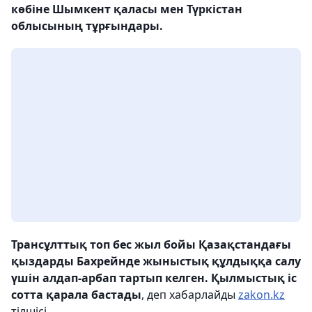
көбіне Шымкент қаласы мен Түркістан
облысының тұрғындары.
Трансұлттық топ
бес жыл бойы Қазақстандағы
қыздарды
Бахрейнде жыныстық құлдыққа салу
үшін
алдап-арбап тартып келген. Қылмыстық іс
сотта қарала бастады
, деп хабарлайды
zakon.kz
тілшісі.