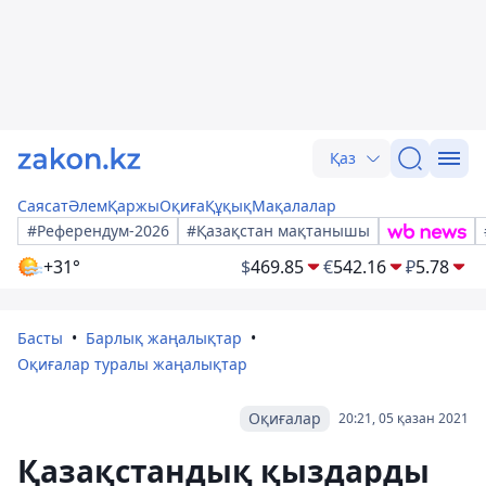
Қаз
Саясат
Әлем
Қаржы
Оқиға
Құқық
Мақалалар
#Референдум-2026
#Қазақстан мақтанышы
+31°
$
469.85
€
542.16
₽
5.78
Басты
Барлық жаңалықтар
Оқиғалар туралы жаңалықтар
Оқиғалар
20:21, 05 қазан 2021
Қазақстандық қыздарды