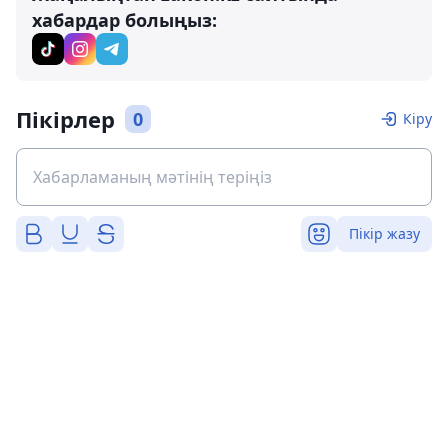
хабардар болыңыз:
Пікірлер
0
Кіру
Пікір жазу