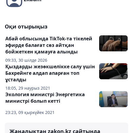
Оқи отырыңыз
Абай облысында TikTok-та тікелей
эфирде балағат сөз айтқан
бойжеткен қамауға алынды
09:33, 30 шілде 2026
Қыздарды жезөкшелікке салу үшін
Бахрейнге алдап апарған топ
ұсталды
18:05, 29 наурыз 2021
Экология министрі Энергетика
министрі болып кетті
23:23, 09 қыркүйек 2021
Жаңалықтан zakon.kz сайтында