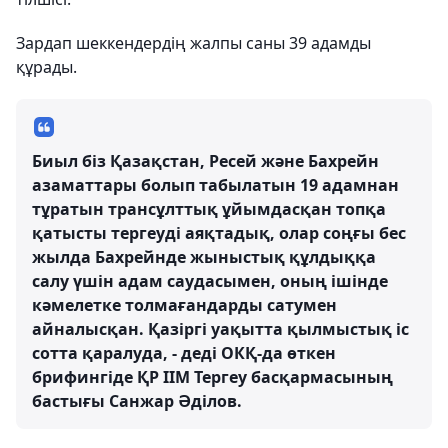
Зардап шеккендердің жалпы саны 39 адамды
құрады.
Биыл біз Қазақстан, Ресей және Бахрейн
азаматтары болып табылатын 19 адамнан
тұратын трансұлттық ұйымдасқан топқа
қатысты тергеуді аяқтадық, олар соңғы бес
жылда Бахрейнде жыныстық құлдыққа
салу үшін адам саудасымен, оның ішінде
кәмелетке толмағандарды сатумен
айналысқан. Қазіргі уақытта қылмыстық іс
сотта қаралуда, - деді ОКҚ-да өткен
брифингіде ҚР ІІМ Тергеу басқармасының
бастығы Санжар Әділов.