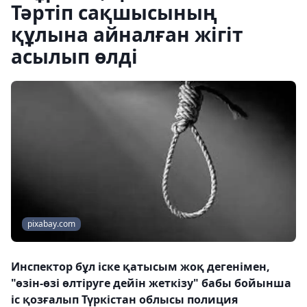
Тәртіп сақшысының
құлына айналған жігіт
асылып өлді
pixabay.com
Инспектор бұл іске қатысым жоқ дегенімен,
"өзін-өзі өлтіруге дейін жеткізу" бабы бойынша
іс қозғалып Түркістан облысы полиция