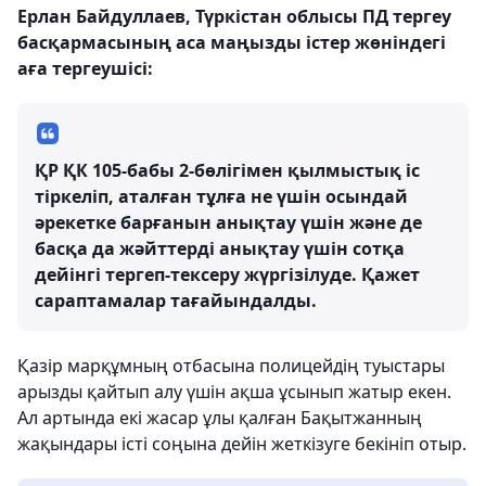
Ерлан Байдуллаев, Түркістан облысы ПД тергеу
басқармасының аса маңызды істер жөніндегі
аға тергеушісі:
ҚР ҚК 105-бабы 2-бөлігімен қылмыстық іс
тіркеліп, аталған тұлға не үшін осындай
әрекетке барғанын анықтау үшін және де
басқа да жәйттерді анықтау үшін сотқа
дейінгі тергеп-тексеру жүргізілуде. Қажет
сараптамалар тағайындалды.
Қазір марқұмның отбасына полицейдің туыстары
арызды қайтып алу үшін ақша ұсынып жатыр екен.
Ал артында екі жасар ұлы қалған Бақытжанның
жақындары істі соңына дейін жеткізуге бекініп отыр.