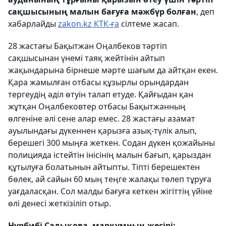
сақшысының малын бағуға мәжбүр болған
, деп
хабарлайды
zakon.kz
КТК-ға
сілтеме жасап.
28 жастағы Бақытжан Оңалбеков тәртіп
сақшысынан үнемі таяқ жейтінін айтып
жақындарына бірнеше мәрте шағым да айтқан екен.
Қара жамылған отбасы құзырлы орындардан
тергеудің әділ өтуін талап етуде. Қайғыдан қан
жұтқан Оңалбековтер отбасы Бақытжанның
өлгеніне әлі сене алар емес. 28 жастағы азамат
ауылындағы дүкеннен қарызға азық-түлік алып,
берешегі 300 мыңға жеткен. Содан дүкен қожайыны
полицияда істейтін інісінің малын бағып, қарыздан
құтылуға болатынын айтыпты. Тіпті берешектен
бөлек, ай сайын 60 мың теңге жалақы төлеп тұруға
уағдаласқан. Сол малды бағуға кеткен жігіттің үйіне
өлі денесі жеткізіліп отыр.
Нұрбибі Садықова, марқұмның жесірі: