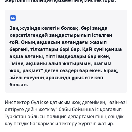
жергілікті полиция қызметінің инспекторы:
Заң жүзінде келетін болсақ, бәрі заңда
көрсетілгендей заңдастырылып істелген
ғой. Оның ақшасын алғандағы жазып
бергені, тілхаттары бәрі бар. Қай күні қанша
ақша алғаны, тіпті видеолары бар екен,
"міне, ақшаны алып жатырмын, шағым
жоқ, рақмет" деген сөздері бар екен. Бірақ,
әйелі екеуінің арасында ұрыс өте көп
болған.
Инспектор бұл іске қатысым жоқ дегенімен, "өзін-өзі
өлтіруге дейін жеткізу" бабы бойынша іс қозғалып
Түркістан облысы полиция департаментінің өзіндік
қауіпсіздік басқармасы тексеру жүргізіп жатыр.