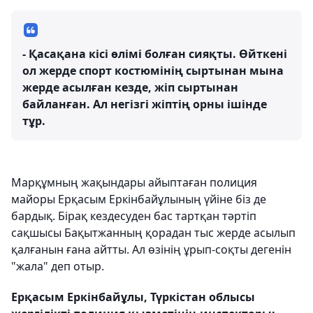
- Қасақана кісі өлімі болған сияқты. Өйткені
ол жерде спорт костюмінің сыртынан мына
жерде асылған кезде, жіп сыртынан
байланған. Ал негізгі жіптің орны ішінде
тұр.
Марқұмның жақындары айыптаған полиция
майоры Ерқасым Еркінбайұлының үйіне біз де
бардық. Бірақ кездесуден бас тартқан тәртіп
сақшысы Бақытжанның қорадан тыс жерде асылып
қалғанын ғана айтты. Ал өзінің ұрып-соқты дегенін
"жала" деп отыр.
Ерқасым Еркінбайұлы, Түркістан облысы