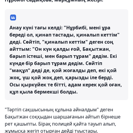
Анау күні тағы келді: "Нұрбибі, мені ұра
береді ол, қинап тастады, қиналып кеттім"
деді. Сөйтіп, "қиналып кеттім" деген соң
айттым: "Он күн қалды ғой, Бақытжан,
барып істеші, мен барып тұрам" дедім. Екі
күнде бір барып тұрам дедім. Сөйтіп
"мақұл" деді де, қой жоғалды деп, екі қой
жоқ, үш қой жоқ деп, қарызды іле берді.
Осы қыркүйек те бітті, адам керек қой оған,
құл қыла бермекші болды.
"Тәртіп сақшысының құлына айналдым" деген
Бақытжан соққыдан шаршағанын айтып бірнеше
рет қашыпты. Бірақ полицей қайта тауып алып,
жұмысқа жегіп отырған дейді туыстары.