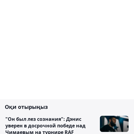
Оқи отырыңыз
"Он был лез сознания": Дэнис
уверен в досрочной победе над
Чимаевым на турнире RAF