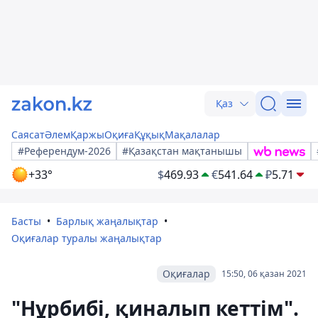
Қаз
Саясат
Әлем
Қаржы
Оқиға
Құқық
Мақалалар
#Референдум-2026
#Қазақстан мақтанышы
+33°
$
469.93
€
541.64
₽
5.71
Басты
Барлық жаңалықтар
Оқиғалар туралы жаңалықтар
Оқиғалар
15:50, 06 қазан 2021
"Нұрбибі, қиналып кеттім".