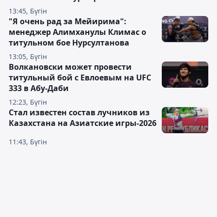
13:45, Бүгін
"Я очень рад за Мейирима":
менеджер Алимханулы Климас о
титульном бое Нурсултанова
13:05, Бүгін
Волкановски может провести
титульный бой с Евлоевым на UFC
333 в Абу-Даби
12:23, Бүгін
Стал известен состав лучников из
Казахстана на Азиатские игры-2026
11:43, Бүгін