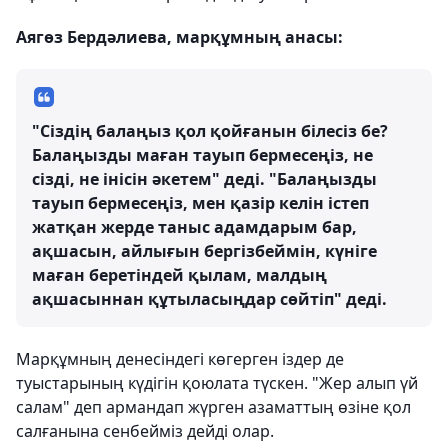
Аягөз Бердәлиева, марқұмның анасы:
"Сіздің балаңыз қол қойғанын білесіз бе?
Балаңызды маған тауып бермесеңіз, не
сізді, не інісін әкетем" деді. "Балаңызды
тауып бермесеңіз, мен қазір келін істеп
жатқан жерде таныс адамдарым бар,
ақшасын, айлығын бергізбеймін, күніге
маған беретіндей қылам, малдың
ақшасыннан құтыласыңдар сөйтіп" деді.
Марқұмның денесіндегі көгерген іздер де
туыстарының күдігін қоюлата түскен. "Жер алып үй
салам" деп армандап жүрген азаматтың өзіне қол
салғанына сенбейміз дейді олар.