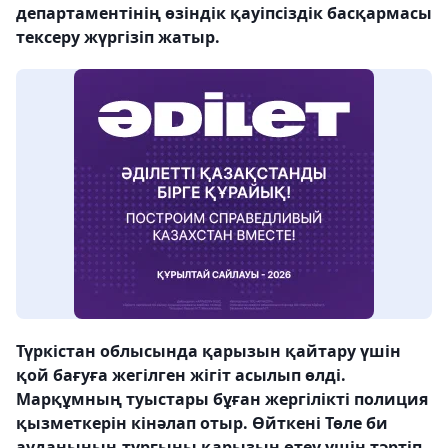
департаментінің өзіндік қауіпсіздік басқармасы
тексеру жүргізіп жатыр.
Түркістан облысында қарызын қайтару үшін
қой бағуға жегілген жігіт асылып өлді.
Марқұмның туыстары бұған жергілікті полиция
қызметкерін кінәлап отыр. Өйткені Төле би
ауданының тұрғыны қарызын өтеу үшін тәртіп