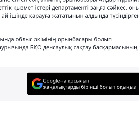
ттік қызмет істері департаменті заңға сәйкес, он
р ай ішінде қарауға жататынын алдында түсіндірге
ында облыс әкімінің орынбасары болып
аурызында БҚО денсаулық сақтау басқармасының
Google-ға қосылып,
жаңалықтарды бірінші болып оқыңыз