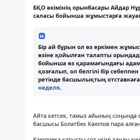
БҚО әкімінің орынбасары Айдар Нұ
саласы бойынша жұмыстарға жауа
Бір ай бұрын ол өз еркімен жұмы
өзіне қойылған талапты орындад
бойынша өз қарамағындағы адам
қозғалып, ол белгілі бір себеппе
ретінде басшылықтың отставкаға
неделя
.
Айта кетсек, тамыз айының соңында 
басшысы Болатбек Каюпов пара алғаны
Каюповқа қатысты сот үкімі заңды кү