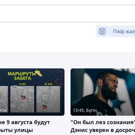
Пікір жаз
үгін
13:45, Бүгін
не 9 августа будут
"Он был лез сознания"
рыты улицы
Дэнис уверен в досро