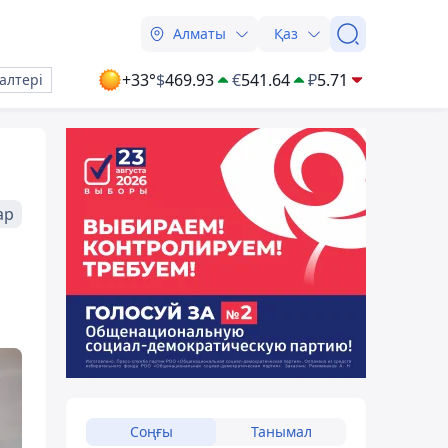
Алматы
Қаз
+33°
$
469.93
€
541.64
₽
5.71
алтері
ар
Соңғы
Танымал