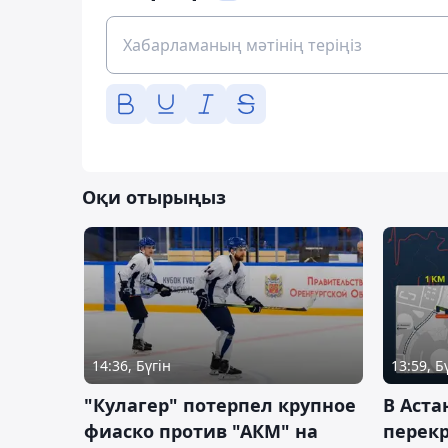
Оқи отырыңыз
14:36, Бүгін
13:59, Б
"Кулагер" потерпел крупное
В Аста
фиаско против "АКМ" на
перек