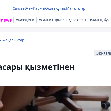
Саясат
Әлем
Қаржы
Оқиға
Құқық
Мақалалар
#Қазақмыс
#Салыстырмалы Қазақстан
#Халық бухг
лы жаңалықтар
Оқиғал
асары қызметінен