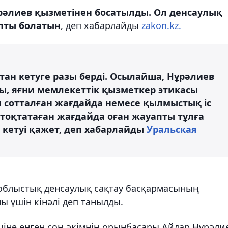
рәлиев қызметінен босатылды. Ол денсаулық
пты болатын
, деп хабарлайды
zakon.kz.
стан кетуге разы берді. Осылайша, Нұрәлиев
ы, яғни мемлекеттік қызметкер этикасы
 сотталған жағдайда немесе қылмыстық іс
н тоқтатаған жағдайда оған жауапты тұлға
 кетуі қажет, деп хабарлайды
Уральская
облыстық денсаулық сақтау басқармасының
 үшін кінәлі деп танылды.
шіне енген соң әкімнің орынбасары Айдар Нұрәли