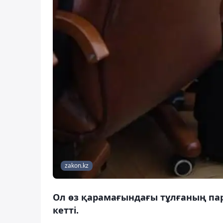
zakon.kz
Ол өз қарамағындағы тұлғаның пар
кетті.