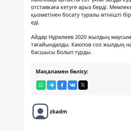
отставкаға кетуге арыз берді. Мемлеке
қызметінен босату туралы өтінішті бі
еді.
Айдар Нұрәлиев 2020 жылдың маусым
тағайындалды. Каюпов сол жылдың н
басшысы болып тұрды.
Мақаламен бөлісу:
zkadm