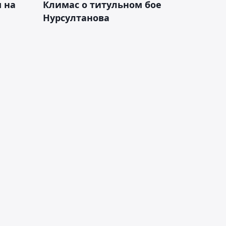
 на
Климас о титульном бое
Нурсултанова