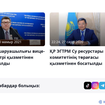
20 мамыр 2021
22:24, 27 сәуір 2020
шаруашылығы вице-
ҚР ЭГТРМ Су ресурстары
трі қызметінен
комитетінің төрағасы
ылды
қызметінен босатылды
абардар болыңыз: