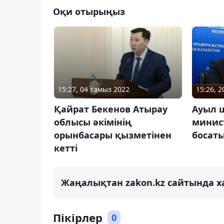
Оқи отырыңыз
15:27, 04 тамыз 2022
15:26, 
Қайрат Бекенов Атырау
Ауыл 
облысы әкімінің
минис
орынбасары қызметінен
босат
кетті
Жаңалықтан zakon.kz сайтында х
Пікірлер
0