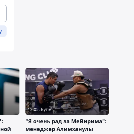
у
13:05, Бүгін
:
"Я очень рад за Мейирима":
чной
менеджер Алимханулы