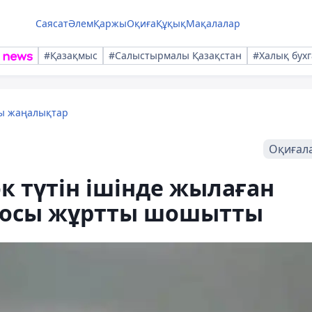
Саясат
Әлем
Қаржы
Оқиға
Құқық
Мақалалар
#Қазақмыс
#Салыстырмалы Қазақстан
#Халық бухг
лы жаңалықтар
Оқиғал
к түтін ішінде жылаған
осы жұртты шошытты