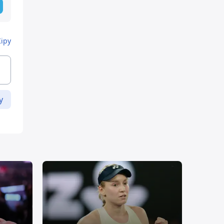
Кіру
у