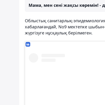
Мама, мен сені жақсы көремін! -
Облыстық санитарлық-эпидемиология
хабарлағандай, No9 мектепке шыбын
жүргізуге нұсқаулық берілмеген.