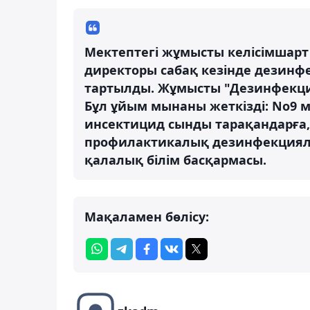
Мектептегі жұмысты келісімшарт 
директоры сабақ кезінде дезинфе
тартылды. Жұмысты "Дезинфекция
Бұл ұйым мынаны жеткізді: No9 м
инсектицид сынды тарақандарға
профилактикалық дезинфекцияла
қалалық білім басқармасы.
Мақаламен бөлісу: