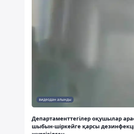
видеодан алынды
Департаменттегілер оқушылар арас
шыбын-шіркейге қарсы дезинфекци
жүргізілген.