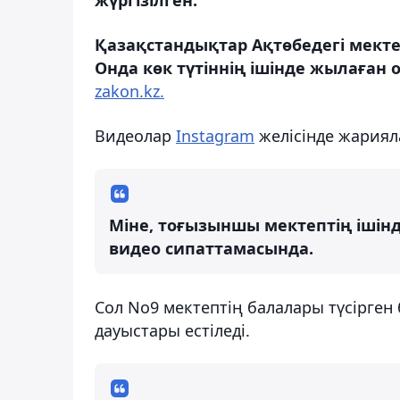
Қазақстандықтар Ақтөбедегі мекте
Онда көк түтіннің ішінде жылаған
zakon.kz.
Видеолар
Instagram
желісінде жариял
Міне, тоғызыншы мектептің ішінде
видео сипаттамасында.
Сол No9 мектептің балалары түсірге
дауыстары естіледі.