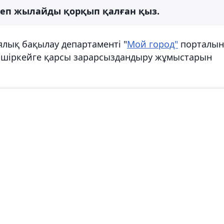
 деп жылайды қорқып қалған қыз.
лық бақылау департаменті "
Мой город"
порталын
-шіркейге қарсы зарарсыздандыру жұмыстарын