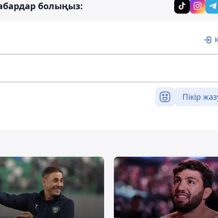
абардар болыңыз:
Пікір жаз