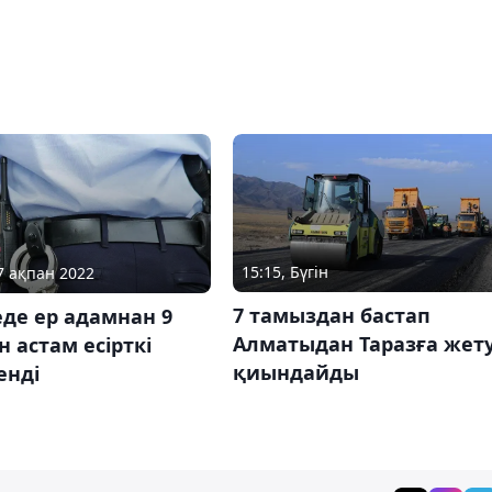
15:15, Бүгін
07 ақпан 2022
7 тамыздан бастап
де ер адамнан 9
Алматыдан Таразға жет
н астам есірткі
қиындайды
енді