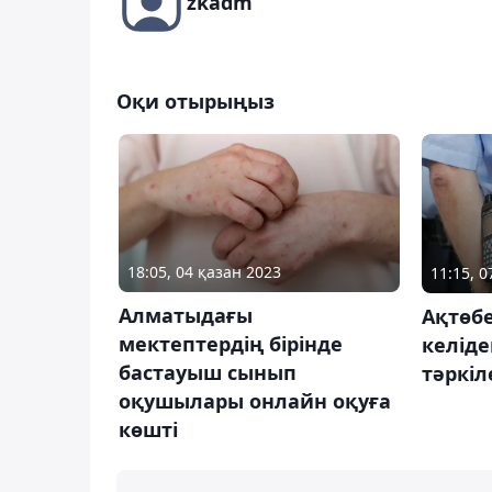
zkadm
Оқи отырыңыз
18:05, 04 қазан 2023
11:15, 
Алматыдағы
Ақтөбе
мектептердің бірінде
келіде
бастауыш сынып
тәркіл
оқушылары онлайн оқуға
көшті