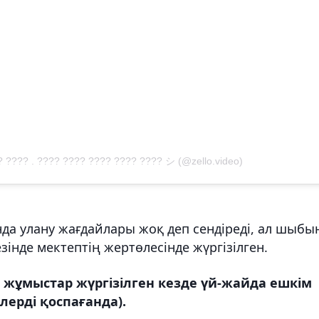
 ???? . ???? ???? ???? ???? ???? シ (@zello.video)
а улану жағдайлары жоқ деп сендіреді, ал
шыбын
езінде мектептің жертөлесінде жүргізілген.
й жұмыстар жүргізілген кезде үй-жайда ешкім
ерді қоспағанда).