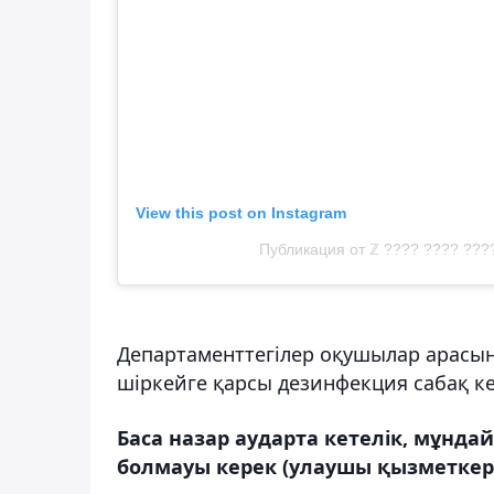
View this post on Instagram
Публикация от ℤ ???? ???? ????
Департаменттегілер оқушылар арасынд
шіркейге қарсы дезинфекция
сабақ к
Баса назар аударта кетелік, мұнда
болмауы керек (улаушы қызметкерл