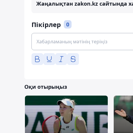
Жаңалықтан zakon.kz сайтында х
Пікірлер
0
Оқи отырыңыз