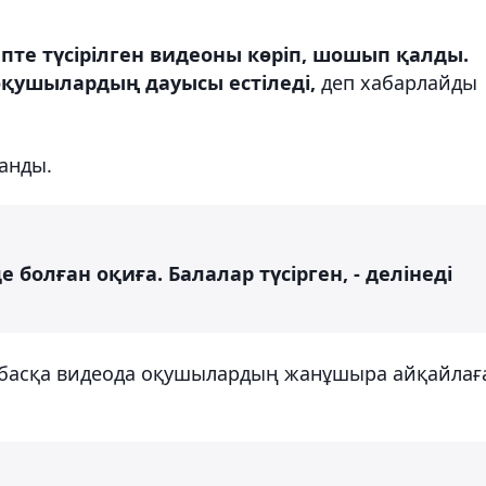
пте түсірілген видеоны көріп, шошып қалды.
 оқушылардың дауысы естіледі,
деп хабарлайды
анды.
 болған оқиға. Балалар түсірген, - делінеді
н басқа видеода оқушылардың жанұшыра айқайлағ