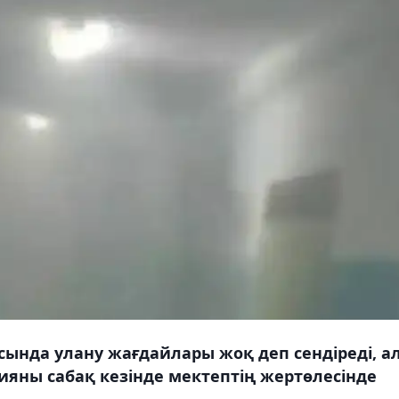
ында улану жағдайлары жоқ деп сендіреді, а
яны сабақ кезінде мектептің жертөлесінде