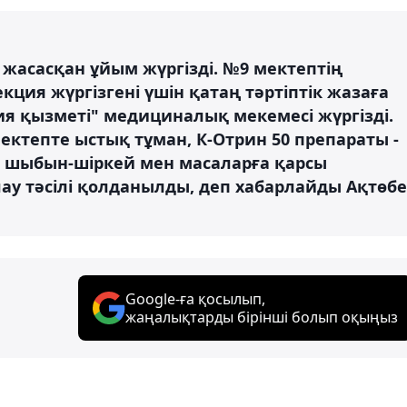
жасасқан ұйым жүргізді. №9 мектептің
кция жүргізгені үшін қатаң тәртіптік жазаға
 қызметі" медициналық мекемесі жүргізді.
ектепте ыстық тұман, К-Отрин 50 препараты -
, шыбын-шіркей мен масаларға қарсы
у тәсілі қолданылды, деп хабарлайды Ақтөбе
Google-ға қосылып,
жаңалықтарды бірінші болып оқыңыз