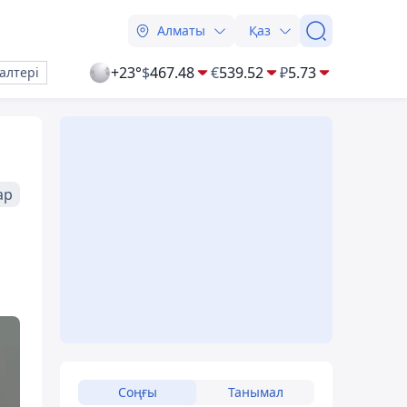
Алматы
Қаз
+23°
$
467.48
€
539.52
₽
5.73
алтері
ар
Соңғы
Танымал