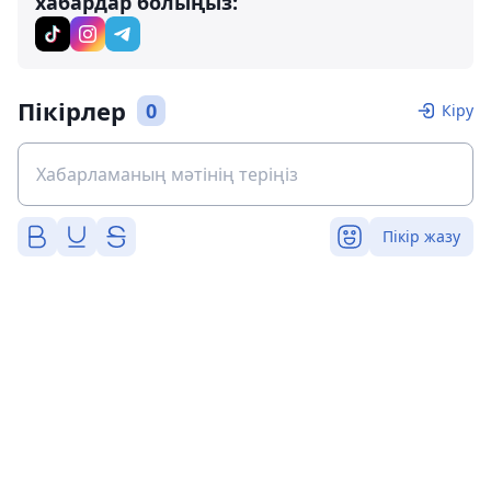
хабардар болыңыз:
Пікірлер
0
Кіру
Пікір жазу