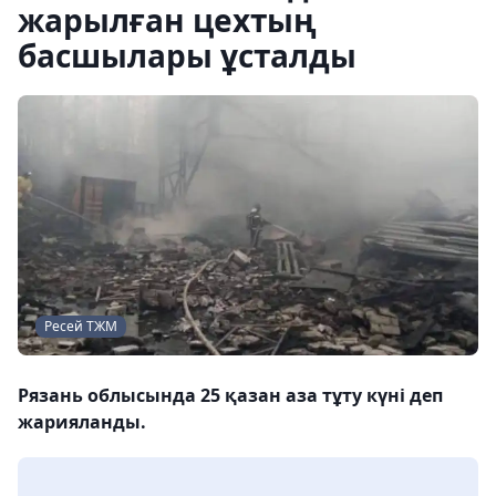
жарылған цехтың
басшылары ұсталды
Ресей ТЖМ
Рязань облысында 25 қазан аза тұту күні деп
жарияланды.