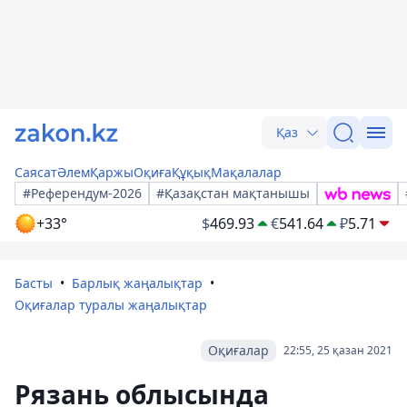
Қаз
Саясат
Әлем
Қаржы
Оқиға
Құқық
Мақалалар
#Референдум-2026
#Қазақстан мақтанышы
+33°
$
469.93
€
541.64
₽
5.71
Басты
Барлық жаңалықтар
Оқиғалар туралы жаңалықтар
Оқиғалар
22:55, 25 қазан 2021
Рязань облысында