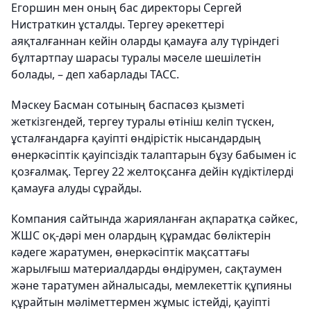
Егоршин мен оның бас директоры Сергей
Нистраткин ұсталды. Тергеу әрекеттері
аяқталғаннан кейін оларды қамауға алу түріндегі
бұлтартпау шарасы туралы мәселе шешілетін
болады, – деп хабарлады ТАСС.
Мәскеу Басман сотының баспасөз қызметі
жеткізгендей, тергеу туралы өтініш келіп түскен,
ұсталғандарға қауіпті өндірістік нысандардың
өнеркәсіптік қауіпсіздік талаптарын бұзу бабымен іс
қозғалмақ. Тергеу 22 желтоқсанға дейін күдіктілерді
қамауға алуды сұрайды.
Компания сайтында жарияланған ақпаратқа сәйкес,
ЖШС оқ-дәрі мен олардың құрамдас бөліктерін
кәдеге жаратумен, өнеркәсіптік мақсаттағы
жарылғыш материалдарды өндірумен, сақтаумен
және таратумен айналысады, мемлекеттік құпияны
құрайтын мәліметтермен жұмыс істейді, қауіпті