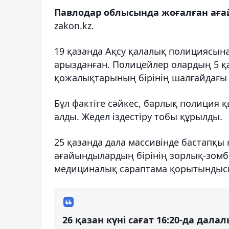
Павлодар облысында жоғалған ағ
zakon.kz.
19 қазанда Ақсу қалалық полициясына
арызданған. Полицейлер олардың 5 қа
қожалықтарының бірінің шалғайдағы 
Бұл фактіге сәйкес, барлық полиция 
алды. Жедел іздестіру тобы құрылды.
25 қазанда дала массивінде бастапқы
ағайындылардың бірінің зорлық-зомбы
медициналық сараптама қорытындысын
26 қазан күні сағат 16:20-да да