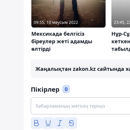
09:55, 10 маусым 2022
23:45, 
Мексикада белгісіз
Нұр-С
біреулер жеті адамды
кеткен
өлтірді
табыл
Жаңалықтан zakon.kz сайтында х
Пікірлер
0