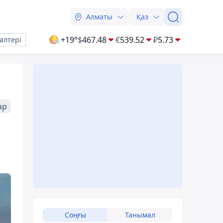
Алматы
Қаз
+19°
$
467.48
€
539.52
₽
5.73
алтері
ар
Соңғы
Танымал