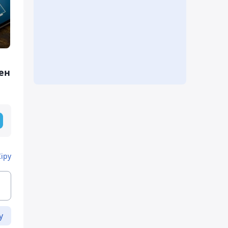
ен
Кіру
у