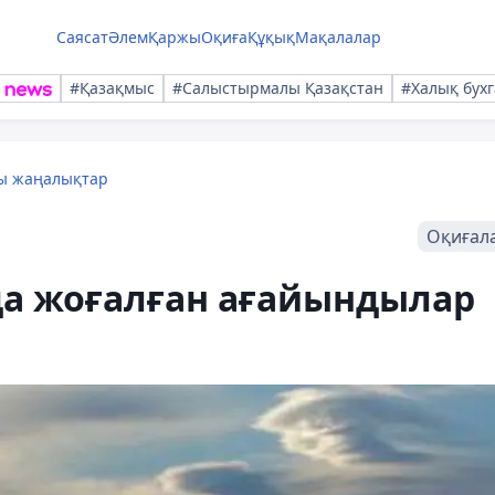
Саясат
Әлем
Қаржы
Оқиға
Құқық
Мақалалар
#Қазақмыс
#Салыстырмалы Қазақстан
#Халық бухг
лы жаңалықтар
Оқиғал
а жоғалған ағайындылар