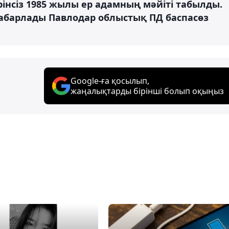
інсіз 1985 жылы ер адамның мәйіті табылды.
хабарлады Павлодар облыстық ПД баспасөз
Google-ға қосылып,
жаңалықтарды бірінші болып оқыңыз