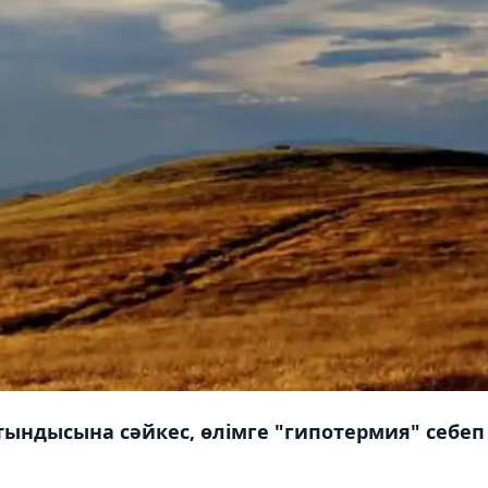
ындысына сәйкес, өлімге "гипотермия" себеп