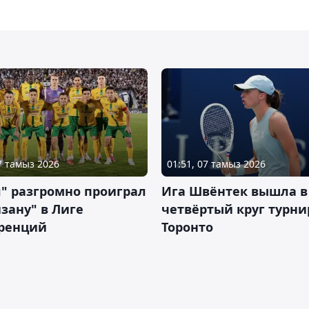
07 тамыз 2026
01:51, 07 тамыз 2026
" разгромно проиграл
Ига Швёнтек вышла в
зану" в Лиге
четвёртый круг турни
ренций
Торонто