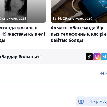
22 қыркүйек 2021
18:14, 29 қыркүйек 2020
ұлтанда жоғалып
Алматы облысында бір
 19 жастағы қыз өлі
қыз телефонның кесірін
ды
қайтыс болды
абардар болыңыз:
Пікір жаз