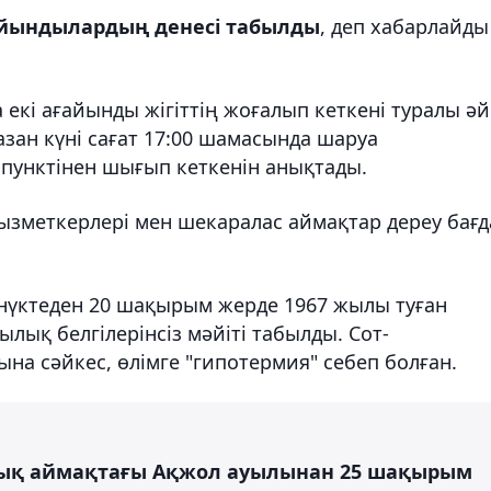
айындылардың денесі табылды
, деп хабарлайды
 екі ағайынды жігіттің жоғалып кеткені туралы әй
зан күні сағат 17:00 шамасында шаруа
пунктінен шығып кеткенін анықтады.
қызметкерлері мен шекаралас аймақтар дереу бағд
 нүктеден 20 шақырым жерде 1967 жылы туған
лық белгілерінсіз мәйіті табылды. Сот-
а сәйкес, өлімге "гипотермия" себеп болған.
лалық аймақтағы Ақжол ауылынан 25 шақырым