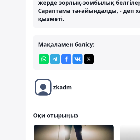
жерде зорлық-зомбылық белгілер
Сараптама тағайындалды, - деп 
қызметі.
Мақаламен бөлісу:
zkadm
Оқи отырыңыз