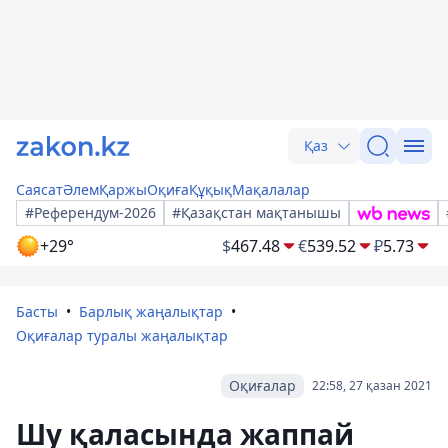
Қаз
Саясат
Әлем
Қаржы
Оқиға
Құқық
Мақалалар
#Референдум-2026
#Қазақстан мақтанышы
+29°
$
467.48
€
539.52
₽
5.73
Басты
Барлық жаңалықтар
Оқиғалар туралы жаңалықтар
Оқиғалар
22:58, 27 қазан 2021
Шу қаласында жаппай