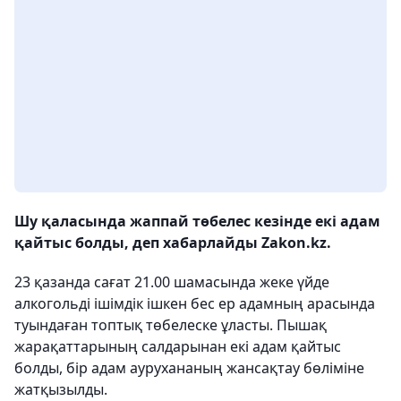
Шу қаласында жаппай төбелес кезінде екі адам
қайтыс болды, деп хабарлайды Zakon.kz.
23 қазанда сағат 21.00 шамасында жеке үйде
алкогольді ішімдік ішкен бес ер адамның арасында
туындаған топтық төбелеске ұласты. Пышақ
жарақаттарының салдарынан екі адам қайтыс
болды, бір адам аурухананың жансақтау бөліміне
жатқызылды.