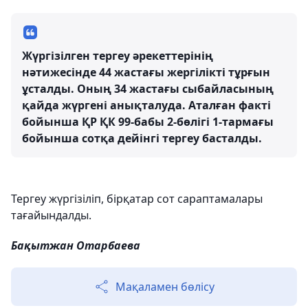
Жүргізілген тергеу әрекеттерінің
нәтижесінде 44 жастағы жергілікті тұрғын
ұсталды. Оның 34 жастағы сыбайласының
қайда жүргені анықталуда. Аталған факті
бойынша ҚР ҚК 99-бабы 2-бөлігі 1-тармағы
бойынша сотқа дейінгі тергеу басталды.
Тергеу жүргізіліп, бірқатар сот сараптамалары
тағайындалды.
Бақытжан Отарбаева
Мақаламен бөлісу