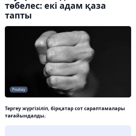
төбелес: екі адам қаза
тапты
Pixabay
Тергеу жүргізіліп, бірқатар сот сараптамалары
тағайындалды.