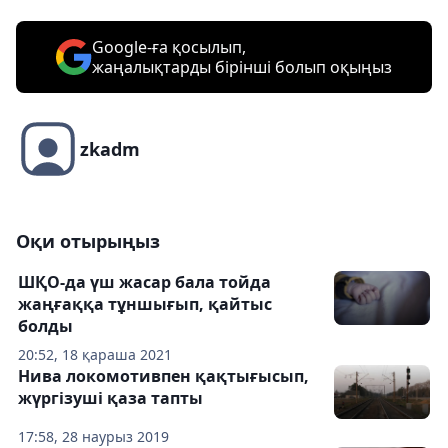
Google-ға қосылып,
жаңалықтарды бірінші болып оқыңыз
zkadm
Оқи отырыңыз
ШҚО-да үш жасар бала тойда
жаңғаққа тұншығып, қайтыс
болды
20:52, 18 қараша 2021
Нива локомотивпен қақтығысып,
жүргізуші қаза тапты
17:58, 28 наурыз 2019