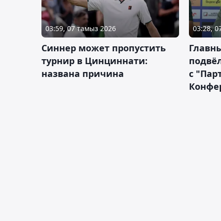
03:59, 07 тамыз 2026
03:28, 
Синнер может пропустить
Главны
турнир в Цинциннати:
подвёл
названа причина
с "Пар
Конфе