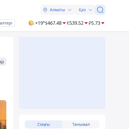
Алматы
Қаз
+19°
$
467.48
€
539.52
₽
5.73
алтері
ар
Соңғы
Танымал