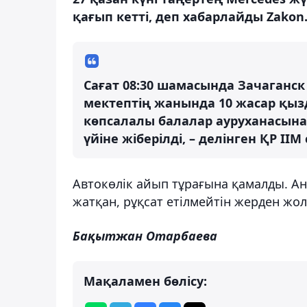
қағып кетті, деп хабарлайды Zakon.
Сағат 08:30 шамасында Зачаганск 
мектептің жанында 10 жасар қызд
көпсалалы балалар ауруханасына ж
үйіне жіберілді, – делінген ҚР І
Автокөлік айып тұрағына қамалды. Ан
жатқан, рұқсат етілмейтін жерден жол
Бақытжан Отарбаева
Мақаламен бөлісу: