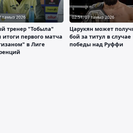
07 тамыз 2026
02:51, 07 тамыз 2026
й тренер "Тобыла"
Царукян может получ
 итоги первого матча
бой за титул в случае
тизаном" в Лиге
победы над Руффи
ренций