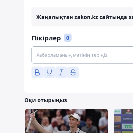
Жаңалықтан zakon.kz сайтында х
Пікірлер
0
Оқи отырыңыз