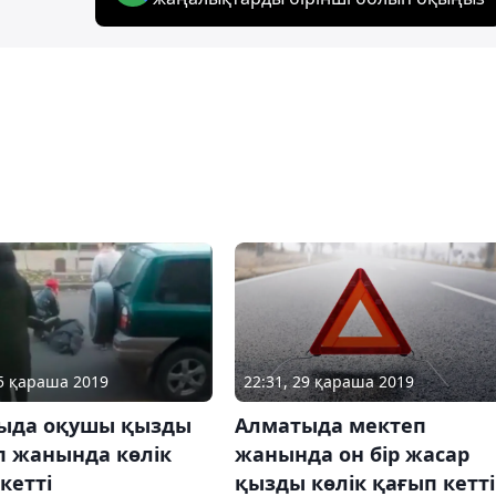
15 қараша 2019
22:31, 29 қараша 2019
ыда оқушы қызды
Алматыда мектеп
п жанында көлік
жанында он бір жасар
кетті
қызды көлік қағып кетті