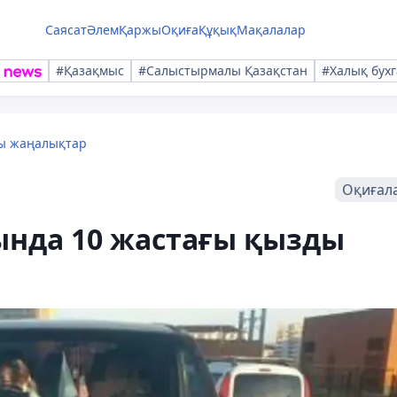
Саясат
Әлем
Қаржы
Оқиға
Құқық
Мақалалар
#Қазақмыс
#Салыстырмалы Қазақстан
#Халық бухг
лы жаңалықтар
Оқиғал
ында 10 жастағы қызды