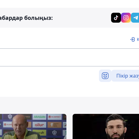
абардар болыңыз:
Пікір жаз