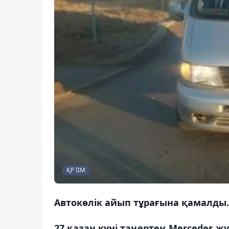
ҚР ІІМ
Автокөлік айып тұрағына қамалды.
27 қазан күні таңертең Mercedes ж