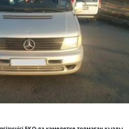
үргізушісі БҚО-да кәмелетке толмаған қызды