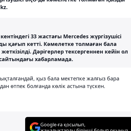
kz.
кентіндегі 33 жастағы Mercedes жүргізушісі
ы қағып кетті. Кәмелетке толмаған бала
еткізілді. Дәрігерлер тексергеннен кейін ол
ІМ сайтындағы хабарламада.
ықталғандай, қыз бала мектепке жалғыз бара
дан өтпек болғанда көлік астына түскен.
Google-ға қосылып,
жаңалықтарды бірінші болып оқыңыз