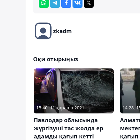
zkadm
Оқи отырыңыз
15:40, 11 қараша 2021
14:28, 
Павлодар облысында
Алмат
жүргізуші тас жолда ер
мекте
адамды қағып кетті
қағып 