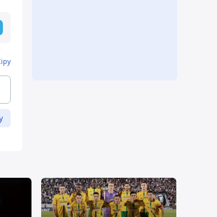
Кіру
у