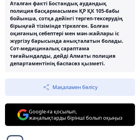
Аталған факті Бостандық аудандық
полиция басқармасымен ҚР ҚК 105-бабы
бойынша, сотқа дейінгі тергеп-тексерудің
бірыңғай тізімінде тіркелген. Болған
оқиғаның себептері мен мән-жайлары іс
жүргізу барысында анықталатын болады.
Сот-медициналық сараптама
тағайындалды, дейді Алматы полиция
департаментінің баспасөз қызметі.
Мақаламен бөлісу
Google-ға қосылып,
жаңалықтарды бірінші болып оқыңыз