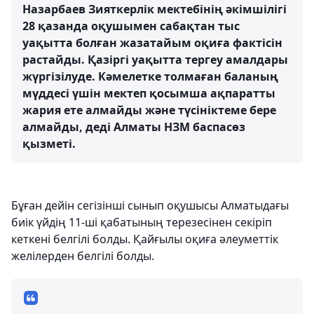
Назарбаев Зияткерлік мектебінің әкімшілігі
28 қазанда оқушымен сабақтан тыс
уақытта болған жазатайым оқиға фактісін
растайды. Қазіргі уақытта тергеу амалдары
жүргізілуде. Кәмелетке толмаған баланың
мүддесі үшін мектеп қосымша ақпаратты
жария ете алмайды және түсініктеме бере
алмайды, деді Алматы НЗМ баспасөз
қызметі.
Бұған дейін сегізінші сынып оқушысы Алматыдағы
биік үйдің 11-ші қабатының терезесінен секіріп
кеткені белгілі болды. Қайғылы оқиға әлеуметтік
желілерден белгілі болды.