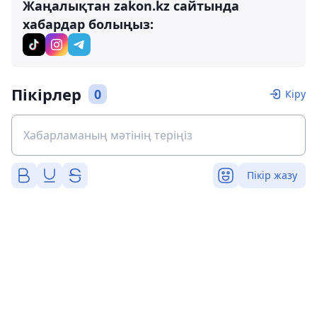
Жаңалықтан zakon.kz сайтында
хабардар болыңыз:
Пікірлер
0
Кіру
Пікір жазу