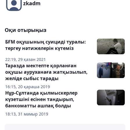
zkadm
Оқи отырыңыз
БҒМ оқушының суициді туралы:
тергеу нәтижелерін күтеміз
22:19, 29 қазан 2021
Таразда мектепте қорланған
оқушы ауруханаға жатқызылып,
желіде сыбыс тарады
16:15, 20 қараша 2019
Нұр-Сұлтанда қылмыскерлер
күзетшіні есінен тандырып,
банкоматты ашпақ болды
18:13, 31 мамыр 2019