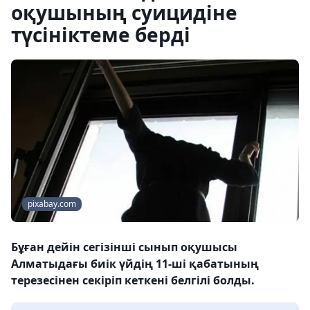
оқушының суицидіне
түсініктеме берді
pixabay.com
Бұған дейін сегізінші сынып оқушысы
Алматыдағы биік үйдің 11-ші қабатының
терезесінен секіріп кеткені белгілі болды.