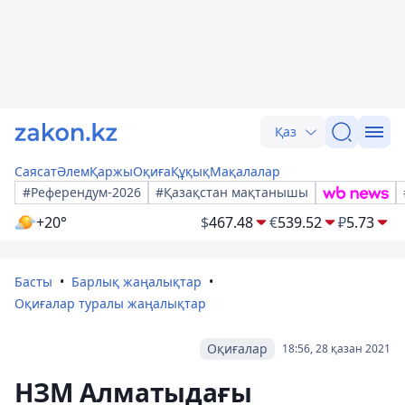
Қаз
Саясат
Әлем
Қаржы
Оқиға
Құқық
Мақалалар
#Референдум-2026
#Қазақстан мақтанышы
+20°
$
467.48
€
539.52
₽
5.73
Басты
Барлық жаңалықтар
Оқиғалар туралы жаңалықтар
Оқиғалар
18:56, 28 қазан 2021
НЗМ Алматыдағы