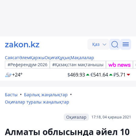
Қаз
Саясат
Әлем
Қаржы
Оқиға
Құқық
Мақалалар
#Референдум-2026
#Қазақстан мақтанышы
+24°
$
469.93
€
541.64
₽
5.71
Басты
Барлық жаңалықтар
Оқиғалар туралы жаңалықтар
Оқиғалар
17:18, 04 қараша 2021
Алматы облысында әйел 10