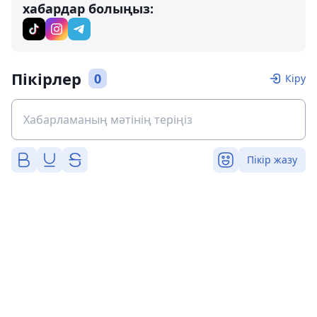
хабардар болыңыз:
Пікірлер
0
Кіру
Пікір жазу