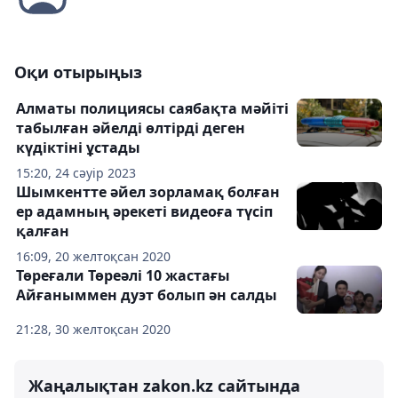
Оқи отырыңыз
Алматы полициясы саябақта мәйіті
табылған әйелді өлтірді деген
күдіктіні ұстады
15:20, 24 сәуір 2023
Шымкентте әйел зорламақ болған
ер адамның әрекеті видеоға түсіп
қалған
16:09, 20 желтоқсан 2020
Төреғали Төреәлі 10 жастағы
Айғаныммен дуэт болып ән салды
21:28, 30 желтоқсан 2020
Жаңалықтан zakon.kz сайтында