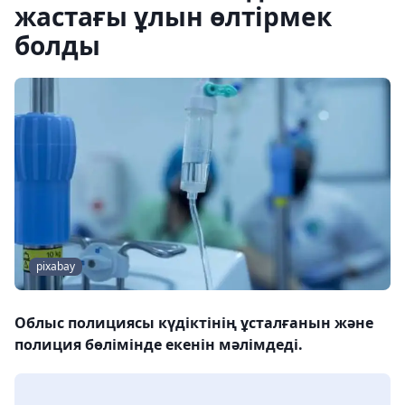
жастағы ұлын өлтірмек
болды
pixabay
Облыс полициясы күдіктінің ұсталғанын және
полиция бөлімінде екенін мәлімдеді.