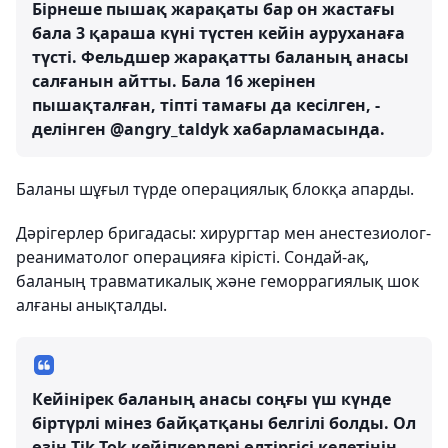
Бірнеше пышақ жарақаты бар он жастағы
бала 3 қараша күні түстен кейін ауруханаға
түсті. Фельдшер жарақатты баланың анасы
салғанын айтты. Бала 16 жерінен
пышақталған, тіпті тамағы да кесілген, -
делінген @angry_taldyk хабарламасында.
Баланы шұғыл түрде операциялық блокқа апарды.
Дәрігерлер бригадасы: хирургтар мен анестезиолог-
реаниматолог операцияға кірісті. Сондай-ақ,
баланың травматикалық және геморрагиялық шок
алғаны анықталды.
Кейінірек баланың анасы соңғы үш күнде
біртүрлі мінез байқатқаны белгілі болды. Ол
өзін Tik-Tok кейіпкерлері өлтіргісі келетінін