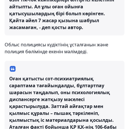
айтыпты. Ал ұлы оған ойынға
қатысушылардың бірі болып көрінген.
Қайта әйел 7 жасар қызына шабуыл
жасамаған, - деп қосты автор.
Облыс полициясы күдіктінің ұсталғанын және
полиция бөлімінде екенін мәлімдеді.
Оған қатысты сот-психиатриялық
сараптама тағайындалды, бұлтартпау
шарасын таңдалып, оны психологиялық
диспансерге жатқызу мәселесі
қарастырылуда. Заттай айғақтар мен
қылмыс құралы – пышақ тәркіленіп,
қылмыстық іс материалдарына қосылды.
Аталған факті бойынша ҚР ҚК-нің 106-бабы