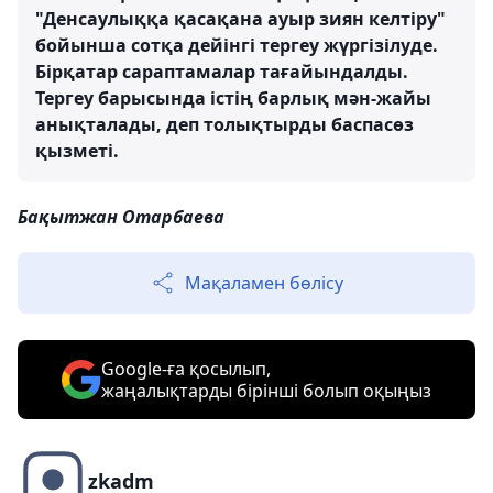
"Денсаулыққа қасақана ауыр зиян келтіру"
бойынша сотқа дейінгі тергеу жүргізілуде.
Бірқатар сараптамалар тағайындалды.
Тергеу барысында істің барлық мән-жайы
анықталады, деп толықтырды баспасөз
қызметі.
Бақытжан Отарбаева
Мақаламен бөлісу
Google-ға қосылып,
жаңалықтарды бірінші болып оқыңыз
zkadm