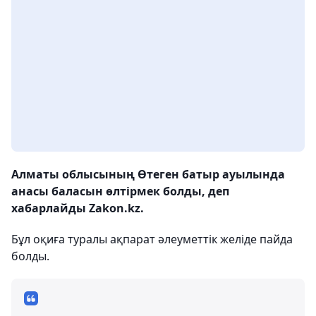
Алматы облысының Өтеген батыр ауылында
анасы баласын өлтірмек болды, деп
хабарлайды Zakon.kz.
Бұл оқиға туралы ақпарат әлеуметтік желіде пайда
болды.