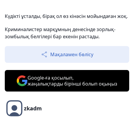
Күдікті ұсталды, бірақ ол өз кінәсін мойындаған жоқ.
Криминалистер марқұмның денесінде зорлық-
зомбылық белгілері бар екенін растады.
Мақаламен бөлісу
Google-ға қосылып,
жаңалықтарды бірінші болып оқыңыз
zkadm