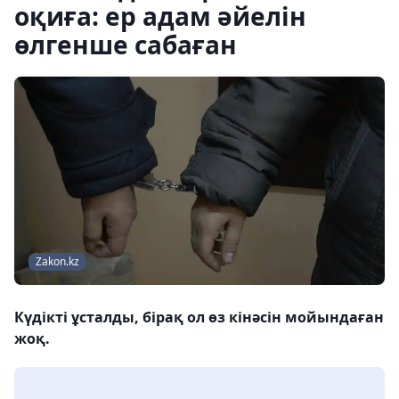
оқиға: ер адам әйелін
өлгенше сабаған
Zakon.kz
Күдікті ұсталды, бірақ ол өз кінәсін мойындаған
жоқ.