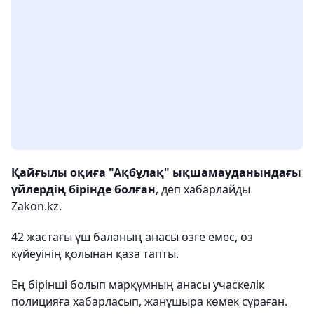
Қайғылы оқиға "Ақбұлақ" ықшамауданындағы
үйлердің бірінде болған
, деп хабарлайды
Zakon.kz.
42 жастағы үш баланың анасы өзге емес, өз
күйеуінің қолынан қаза тапты.
Ең бірінші болып марқұмның анасы учаскелік
полицияға хабарласып, жанұшыра көмек сұраған.