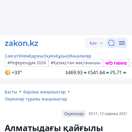
Қаз
Саясат
Әлем
Қаржы
Оқиға
Құқық
Мақалалар
#Референдум-2026
#Қазақстан мақтанышы
+33°
$
469.93
€
541.64
₽
5.71
Басты
Барлық жаңалықтар
Оқиғалар туралы жаңалықтар
Оқиғалар
03:11, 12 қараша 2021
Алматыдағы қайғылы