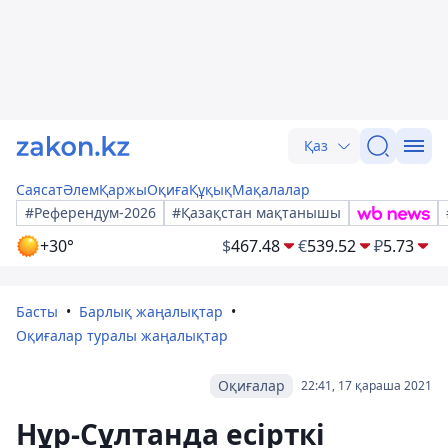
Қаз
Саясат
Әлем
Қаржы
Оқиға
Құқық
Мақалалар
#Референдум-2026
#Қазақстан мақтанышы
+30°
$
467.48
€
539.52
₽
5.73
Басты
Барлық жаңалықтар
Оқиғалар туралы жаңалықтар
Оқиғалар
22:41, 17 қараша 2021
Нұр-Сұлтанда есірткі