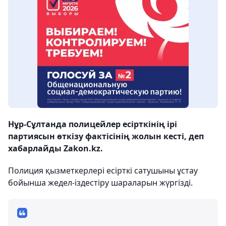
Нұр-Сұлтанда полицейлер есірткінің ірі
партиясын өткізу фактісінің жолын кесті, деп
хабарлайды Zakon.kz.
Полиция қызметкерлері есірткі сатушыны ұстау
бойынша жедел-іздестіру шараларын жүргізді.