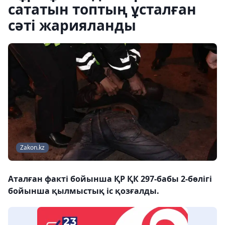
сататын топтың ұсталған
сәті жарияланды
Zakon.kz
Аталған факті бойынша ҚР ҚК 297-бабы 2-бөлігі
бойынша қылмыстық іс қозғалды.