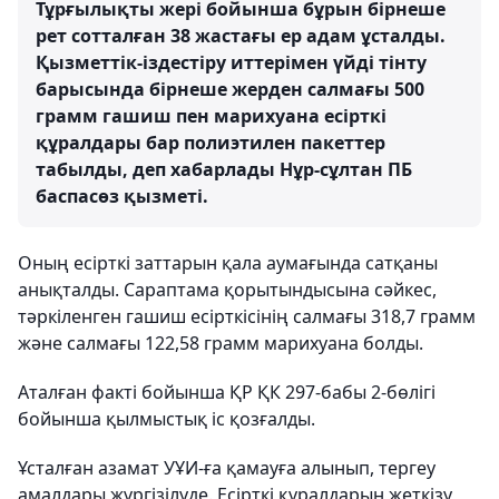
Тұрғылықты жері бойынша бұрын бірнеше
рет сотталған 38 жастағы ер адам ұсталды.
Қызметтік-іздестіру иттерімен үйді тінту
барысында бірнеше жерден салмағы 500
грамм гашиш пен марихуана есірткі
құралдары бар полиэтилен пакеттер
табылды, деп хабарлады Нұр-сұлтан ПБ
баспасөз қызметі.
Оның есірткі заттарын қала аумағында сатқаны
анықталды. Сараптама қорытындысына сәйкес,
тәркіленген гашиш есірткісінің салмағы 318,7 грамм
және салмағы 122,58 грамм марихуана болды.
Аталған факті бойынша ҚР ҚК 297-бабы 2-бөлігі
бойынша қылмыстық іс қозғалды.
Ұсталған азамат УҰИ-ға қамауға алынып, тергеу
амалдары жүргізілуде. Есірткі құралдарын жеткізу