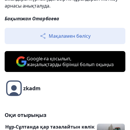
арнасы анықталуда.
Бақытжан Отарбаева
Мақаламен бөлісу
Google-ға қосылып,
жаңалықтарды бірінші болып оқыңыз
zkadm
Оқи отырыңыз
Нұр-Сұлтанда қар тазалайтын көлік