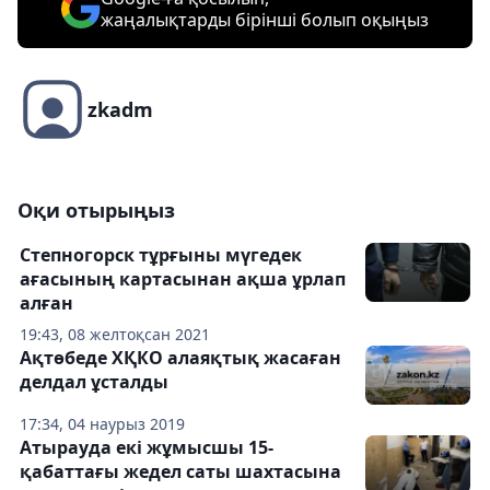
жаңалықтарды бірінші болып оқыңыз
zkadm
Оқи отырыңыз
Степногорск тұрғыны мүгедек
ағасының картасынан ақша ұрлап
алған
19:43, 08 желтоқсан 2021
Ақтөбеде ХҚКО алаяқтық жасаған
делдал ұсталды
17:34, 04 наурыз 2019
Атырауда екі жұмысшы 15-
қабаттағы жедел саты шахтасына