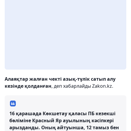
Алаяқтар жалған чекті азық-түлік сатып алу
кезінде қолданған
, деп хабарлайды Zakon.kz.
16 қарашада Көкшетау қаласы ПБ кезекші
бөліміне Красный Яр ауылының кәсіпкері
арызданды. Оның айтуынша, 12 тамыз бен