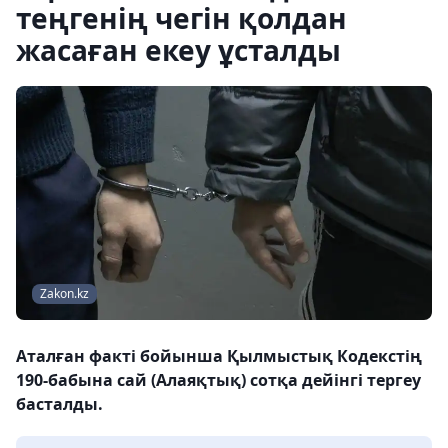
теңгенің чегін қолдан
жасаған екеу ұсталды
Zakon.kz
Аталған факті бойынша Қылмыстық Кодекстің
190-бабына сай (Алаяқтық) сотқа дейінгі тергеу
басталды.