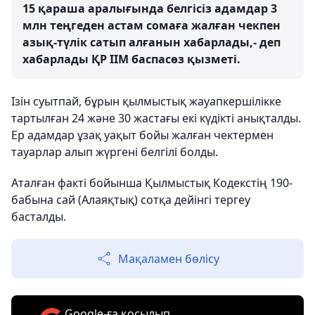
15 қараша аралығында белгісіз адамдар 3
млн теңгеден астам сомаға жалған чекпен
азық-түлік сатып алғанын хабарлады,- деп
хабарлады ҚР ІІМ баспасөз қызметі.
Ізін суытпай, бұрын қылмыстық жауапкершілікке
тартылған 24 және 30 жастағы екі күдікті анықталды.
Ер адамдар ұзақ уақыт бойы жалған чектермен
тауарлар алып жүргені белгілі болды.
Аталған факті бойынша Қылмыстық Кодекстің 190-
бабына сай (Алаяқтық) сотқа дейінгі тергеу
басталды.
Мақаламен бөлісу
Google-ға қосылып,