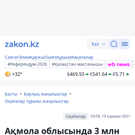
Қаз
Саясат
Әлем
Қаржы
Оқиға
Құқық
Мақалалар
#Референдум-2026
#Қазақстан мақтанышы
+32°
$
469.93
€
541.64
₽
5.71
Басты
Барлық жаңалықтар
Оқиғалар туралы жаңалықтар
Оқиғалар
03:56, 19 қараша 2021
Ақмола облысында 3 млн