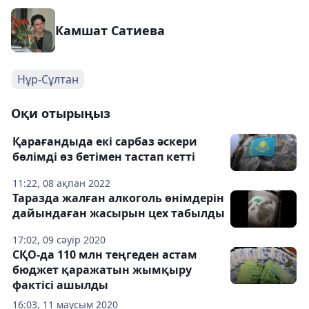
Камшат Сатиева
Нұр-Сұлтан
Оқи отырыңыз
Қарағандыда екі сарбаз әскери
бөлімді өз бетімен тастап кетті
11:22, 08 ақпан 2022
Таразда жалған алкоголь өнімдерін
дайындаған жасырын цех табылды
17:02, 09 сәуір 2020
СҚО-да 110 млн теңгеден астам
бюджет қаражатын жымқыру
фактісі ашылды
16:03, 11 маусым 2020