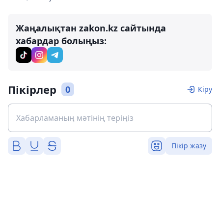
Жаңалықтан zakon.kz сайтында
хабардар болыңыз:
Пікірлер
0
Кіру
Пікір жазу