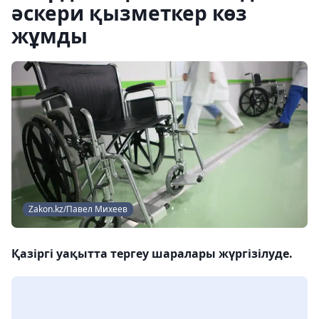
әскери қызметкер көз
жұмды
Zakon.kz/Павел Михеев
Қазіргі уақытта тергеу шаралары жүргізілуде.