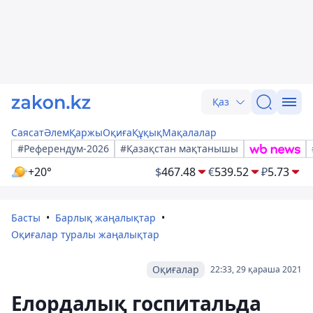
Қаз
Саясат
Әлем
Қаржы
Оқиға
Құқық
Мақалалар
#Референдум-2026
#Қазақстан мақтанышы
+20°
$
467.48
€
539.52
₽
5.73
Басты
Барлық жаңалықтар
Оқиғалар туралы жаңалықтар
Оқиғалар
22:33, 29 қараша 2021
Елордалық госпитальда