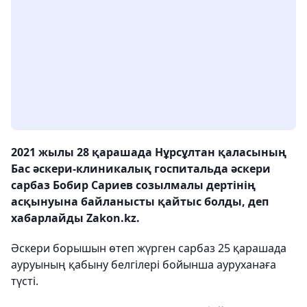
2021 жылы 28 қарашада Нұрсұлтан қаласының
Бас әскери-клиникалық госпитальда әскери
сарбаз Бобир Сариев созылмалы дертінің
асқынуына байланысты қайтыс болды, деп
хабарлайды Zakon.kz.
Әскери борышын өтеп жүрген сарбаз 25 қарашада
ауруының қабыну белгілері бойынша ауруханаға
түсті.