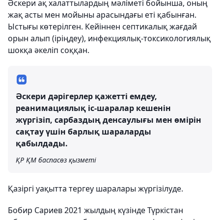
Әскери ақ халаттылардың мәліметі бойынша, оның
жақ асты мен мойыны арасындағы еті қабынған.
Ыстығы көтерілген. Кейіннен септикалық жағдай
орын алып (іріңдеу), инфекциялық-токсикологиялық
шокқа әкеліп соққан.
Әскери дәрігерлер қажетті емдеу,
реанимациялық іс-шаралар кешенін
жүргізіп, сарбаздың денсаулығы мен өмірін
сақтау үшін барлық шараларды
қабылдады.
ҚР ҚМ баспасөз қызметі
Қазіргі уақытта тергеу шаралары жүргізілуде.
Бобир Сариев 2021 жылдың күзінде Түркістан