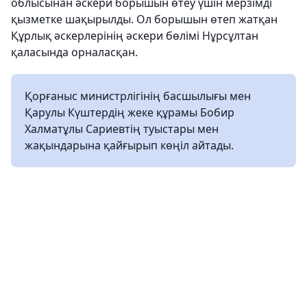
облысынан әскери борышын өтеу үшін мерзімді
қызметке шақырылды. Ол борышын өтеп жатқан
Құрлық әскерлерінің әскери бөлімі Нұрсұлтан
қаласында орналасқан.
Қорғаныс министрлігінің басшылығы мен
Қарулы Күштердің жеке құрамы Бобир
Халматұлы Сариевтің туыстары мен
жақындарына қайғырып көңіл айтады.