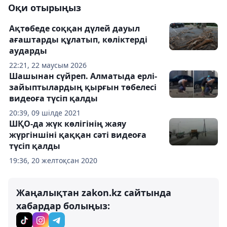
Оқи отырыңыз
Ақтөбеде соққан дүлей дауыл
ағаштарды құлатып, көліктерді
аударды
22:21, 22 маусым 2026
Шашынан сүйреп. Алматыда ерлі-
зайыптылардың қырғын төбелесі
видеоға түсіп қалды
20:39, 09 шілде 2021
ШҚО-да жүк көлігінің жаяу
жүргіншіні қаққан сәті видеоға
түсіп қалды
19:36, 20 желтоқсан 2020
Жаңалықтан zakon.kz сайтында
хабардар болыңыз: