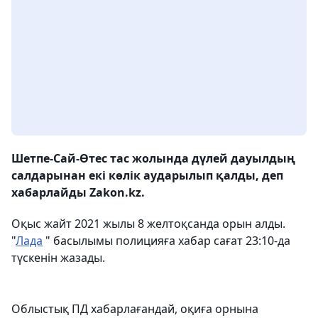
Шетпе-Сай-Өтес тас жолында дүлей дауылдың
салдарынан екі көлік аударылып қалды, деп
хабарлайды Zakon.kz.
Оқыс жайт 2021 жылы 8 желтоқсанда орын алды.
"
Лада
" басылымы полицияға хабар сағат 23:10-да
түскенін жазады.
Облыстық ПД хабарлағандай, оқиға орнына