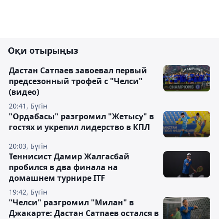
Оқи отырыңыз
Дастан Сатпаев завоевал первый
предсезонный трофей с "Челси"
(видео)
20:41, Бүгін
"Ордабасы" разгромил "Жетысу" в
гостях и укрепил лидерство в КПЛ
20:03, Бүгін
Теннисист Дамир Жалгасбай
пробился в два финала на
домашнем турнире ITF
19:42, Бүгін
"Челси" разгромил "Милан" в
Джакарте: Дастан Сатпаев остался в