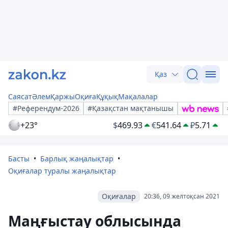
Қаз
Саясат
Әлем
Қаржы
Оқиға
Құқық
Мақалалар
#Референдум-2026
#Қазақстан мақтанышы
+23°
$
469.93
€
541.64
₽
5.71
Басты
Барлық жаңалықтар
Оқиғалар туралы жаңалықтар
Оқиғалар
20:36, 09 желтоқсан 2021
Маңғыстау облысында