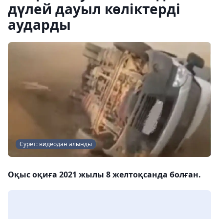
дүлей дауыл көліктерді
аударды
Сурет: видеодан алынды
Оқыс оқиға 2021 жылы 8 желтоқсанда болған.