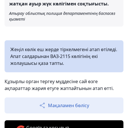
жатқан ауыр жүк көлігімен соқтығысты.
Атырау облыстық полиция департаментінің баспасөз
қызметі
Жеңіл көлік еш жерде тіркелмегені атап өтіледі.
Апат салдарынан ВАЗ-2115 көлігінің екі
жолаушысы қаза тапты.
Құзырлы орган тергеу мүддесіне сай өзге
ақпараттар жария етуге жатпайтынын атап өтті.
Мақаламен бөлісу
Google-ға қосылып,