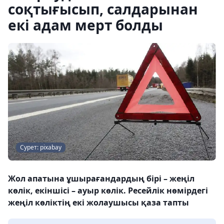
соқтығысып, салдарынан
екі адам мерт болды
Сурет: pixabay
Жол апатына ұшырағандардың бірі – жеңіл
көлік, екіншісі – ауыр көлік. Ресейлік нөмірдегі
жеңіл көліктің екі жолаушысы қаза тапты