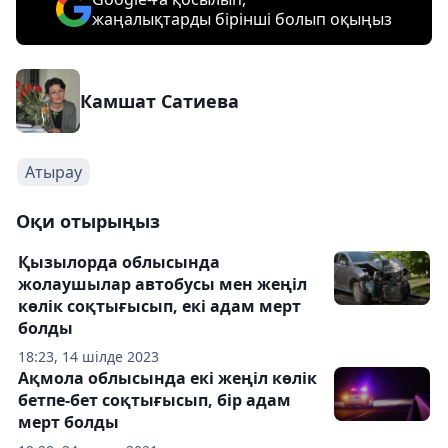
жаңалықтарды бірінші болып оқыңыз
Камшат Сатиева
Атырау
Оқи отырыңыз
Қызылорда облысында
жолаушылар автобусы мен жеңіл
көлік соқтығысып, екі адам мерт
болды
18:23, 14 шілде 2023
Ақмола облысында екі жеңіл көлік
бетпе-бет соқтығысып, бір адам
мерт болды