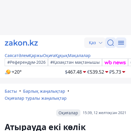
Қаз
Саясат
Әлем
Қаржы
Оқиға
Құқық
Мақалалар
#Референдум-2026
#Қазақстан мақтанышы
+20°
$
467.48
€
539.52
₽
5.73
Басты
Барлық жаңалықтар
Оқиғалар туралы жаңалықтар
Оқиғалар
15:39, 12 желтоқсан 2021
Атырауда екі көлік