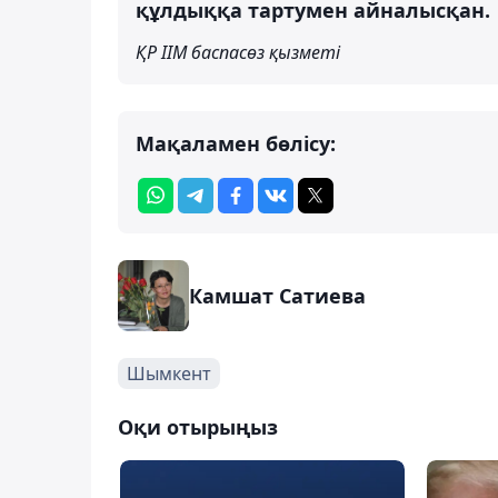
құлдыққа тартумен айналысқан.
ҚР ІІМ баспасөз қызметі
Мақаламен бөлісу:
Камшат Сатиева
Шымкент
Оқи отырыңыз