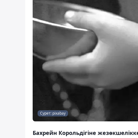
Сурет: pixabay
Бахрейн Корольдігіне жезөкшелікк