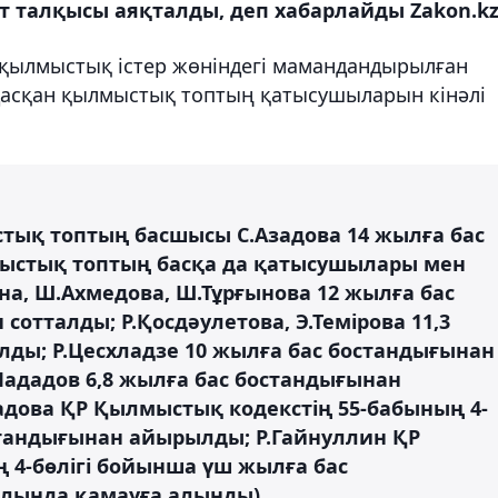
от талқысы аяқталды, деп хабарлайды Zakon.k
қылмыстық істер жөніндегі мамандандырылған
дасқан қылмыстық топтың қатысушыларын кінәлі
тық топтың басшысы С.Азадова 14 жылға бас
ыстық топтың басқа да қатысушылары мен
на, Ш.Ахмедова, Ш.Тұрғынова 12 жылға бас
отталды; Р.Қосдәулетова, Э.Темірова 11,3
ды; Р.Цесхладзе 10 жылға бас бостандығынан
ададов 6,8 жылға бас бостандығынан
адова ҚР Қылмыстық кодекстің 55-бабының 4-
стандығынан айырылды; Р.Гайнуллин ҚР
 4-бөлігі бойынша үш жылға бас
лында қамауға алынды).