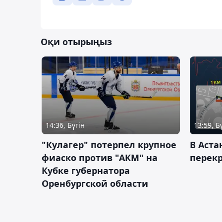
Оқи отырыңыз
14:36, Бүгін
13:59, Б
"Кулагер" потерпел крупное
В Аста
фиаско против "АКМ" на
перек
Кубке губернатора
Оренбургской области