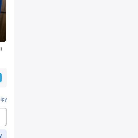
ы
Кіру
у