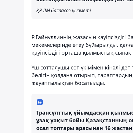
ҚР ІІМ баспасөз қызметі
Р.Гайнуллиннің жазасын қауіпсіздігі
мекемелерінде өтеу бұйырылды, қалға
қауіпсіздігі орташа қылмыстық-сынақ
Үш сотталушы сот үкімімен кінәлі де
бөлігін қолдана отырып, тараптарды
жауаптылықтан босатылды.
Трансұлттық ұйымдасқан қылмы
ұзақ уақыт бойы Қазақстанның оң
осал топтары арасынан 16 жастан 2