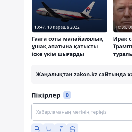
13:47, 18 қараша 2022
16:36, 
Гаага соты малайзиялық
Ирак 
ұшақ апатына қатысты
Трамп
іске үкім шығарды
турал
Жаңалықтан zakon.kz сайтында х
Пікірлер
0