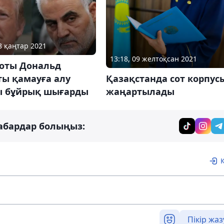
08 қаңтар 2021
13:18, 09 желтоқсан 2021
соты Дональд
Қазақстанда сот корпус
ты қамауға алу
жаңартылады
ы бұйрық шығарды
абардар болыңыз:
Пікір жаз