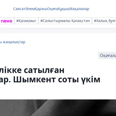
Саясат
Әлем
Қаржы
Оқиға
Құқық
Мақалалар
#Қазақмыс
#Салыстырмалы Қазақстан
#Халық бухг
лы жаңалықтар
Оқиғал
лікке сатылған
ар. Шымкент соты үкім