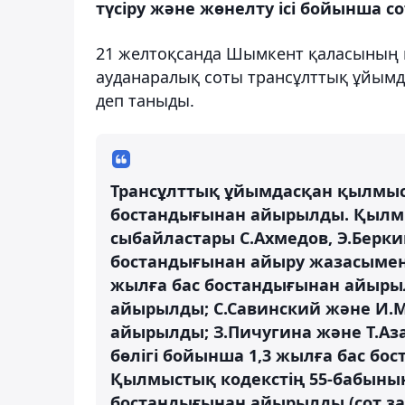
түсіру және жөнелту ісі бойынша с
21 желтоқсанда Шымкент қаласының 
ауданаралық соты трансұлттық ұйым
деп таныды.
Трансұлттық ұйымдасқан қылмыс
бостандығынан айырылды. Қылм
сыбайластары С.Ахмедов, Э.Берки
бостандығынан айыру жазасымен с
жылға бас бостандығынан айырыл
айырылды; С.Савинский және И.М
айырылды; З.Пичугина және Т.Аз
бөлігі бойынша 1,3 жылға бас бо
Қылмыстық кодекстің 55-бабының
бостандығынан айырылды (сот за