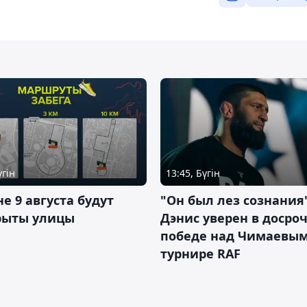
үгін
13:45, Бүгін
не 9 августа будут
"Он был лез сознания"
рыты улицы
Дэнис уверен в досро
победе над Чимаевым
турнире RAF