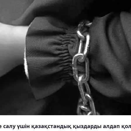
е салу үшін қазақстандық қыздарды алдап қо