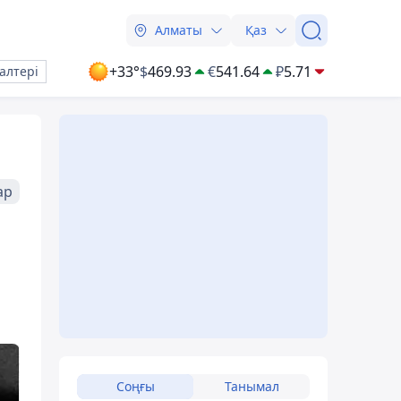
Алматы
Қаз
+33°
$
469.93
€
541.64
₽
5.71
алтері
ар
Соңғы
Танымал