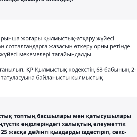
 барынша жоғары қылмыстық-атқару жүйесі
н сотталғандарға жазасын өткеру орны ретінде
 жүйесі мекемелері тағайындалды.
п танылып, ҚР Қылмыстық кодекстің 68-бабының 2-
ң татуласуына байланысты қылмыстық
стық топтың басшылары мен қатысушылары
түстік өңірлеріндегі халықтың әлеуметтік
5 жасқа дейінгі қыздарды іздестіріп, секс-