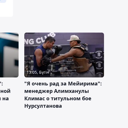
13:05, Бүгін
:
"Я очень рад за Мейирима":
чной
менеджер Алимханулы
 на
Климас о титульном бое
Нурсултанова