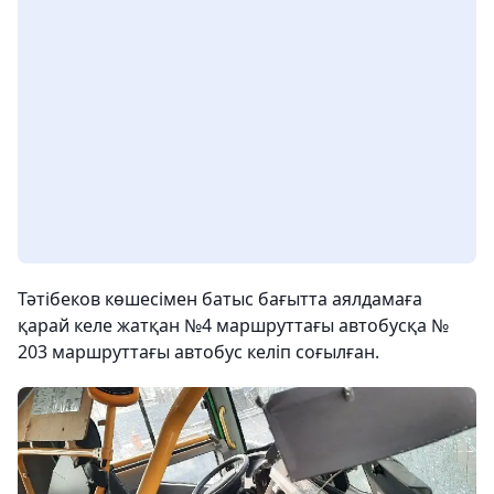
Тәтібеков көшесімен батыс бағытта аялдамаға
қарай келе жатқан №4 маршруттағы автобусқа №
203 маршруттағы автобус келіп соғылған.