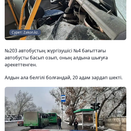
Сурет: Zakon.kz.
№203 автобустың жүргізушісі №4 бағыттағы
автобусты басып озып, оның алдына шығуға
әрекеттенген.
Алдын ала белгілі болғандай, 20 адам зардап шекті.