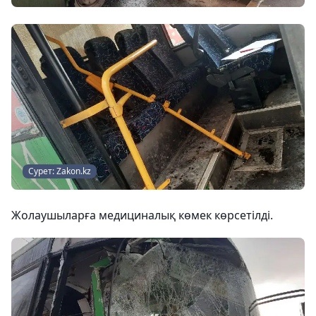
Сурет: Zakon.kz
Жолаушыларға медициналық көмек көрсетілді.