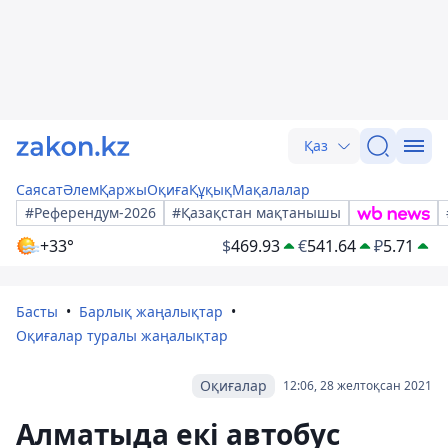
Қаз
Саясат
Әлем
Қаржы
Оқиға
Құқық
Мақалалар
#Референдум-2026
#Қазақстан мақтанышы
+33°
$
469.93
€
541.64
₽
5.71
Басты
Барлық жаңалықтар
Оқиғалар туралы жаңалықтар
Оқиғалар
12:06, 28 желтоқсан 2021
Алматыда екі автобус