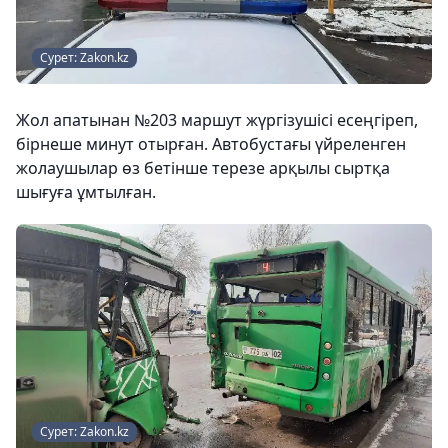
Сурет: Zakon.kz
Жол апатынан №203 маршут жүргізушісі есеңгіреп,
бірнеше минут отырған. Автобустағы үйреленген
жолаушылар өз бетінше терезе арқылы сыртқа
шығуға ұмтылған.
Сурет: Zakon.kz