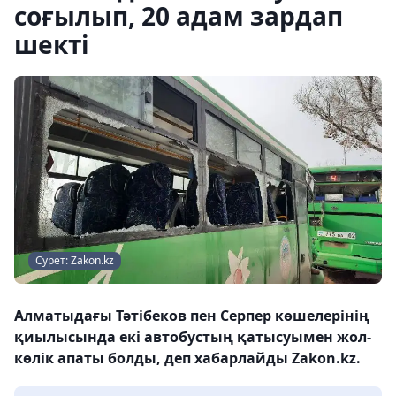
соғылып, 20 адам зардап
шекті
Сурет: Zakon.kz
Алматыдағы Тәтібеков пен Серпер көшелерінің
қиылысында екі автобустың қатысуымен жол-
көлік апаты болды, деп хабарлайды Zakon.kz.