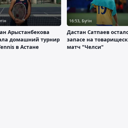
үгін
16:53, Бүгін
ан Арыстанбекова
Дастан Сатпаев осталс
ала домашний турнир
запасе на товарищес
Tennis в Астане
матч "Челси"