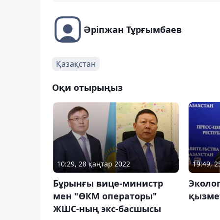
Әріпжан Тұрғымбаев
Қазақстан
Оқи отырыңыз
10:29, 28 қаңтар 2022
19:49, 
Бұрынғы вице-министр
Эколо
мен "ӨКМ операторы"
қызме
ЖШС-ның экс-басшысы