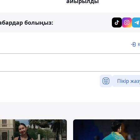
айырылды
абардар болыңыз:
Пікір жаз