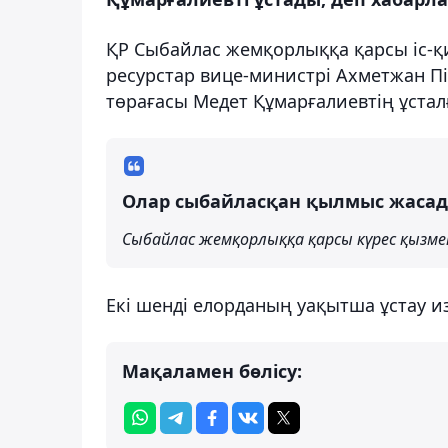
ҚР Сыбайлас жемқорлыққа қарсы іс-қи
ресурстар вице-министрі Ахметжан П
төрағасы Медет Құмарғалиевтің ұста
Олар сыбайласқан қылмыс жасады 
Сыбайлас жемқорлыққа қарсы күрес қызме
Екі шенді елорданың уақытша ұстау 
Мақаламен бөлісу: