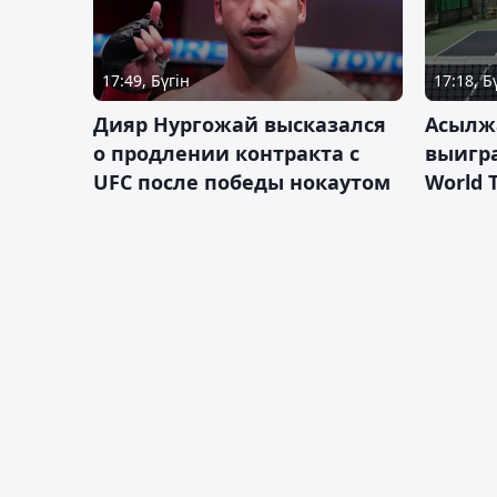
17:49, Бүгін
17:18, Б
Дияр Нургожай высказался
Асылж
о продлении контракта с
выигр
UFC после победы нокаутом
World 