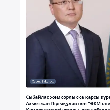
Сурет: Zakon.kz
Сыбайлас жемқорлыққа қарсы күре
Ахметжан Пірімқұлов пен "ӨКМ оп
Құмарғалиевті ұстады, деп хабарл