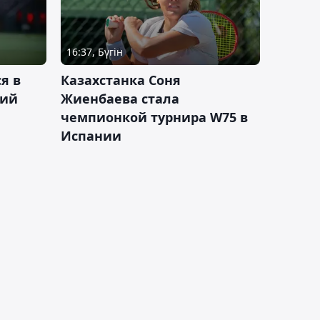
16:37, Бүгін
я в
Казахстанка Соня
кий
Жиенбаева стала
чемпионкой турнира W75 в
Испании