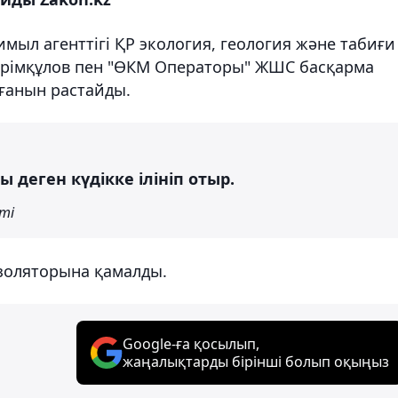
мыл агенттігі ҚР экология, геология және табиғи
ірімқұлов пен "ӨКМ Операторы" ЖШС басқарма
лғанын растайды.
деген күдікке ілініп отыр.
ті
изоляторына қамалды.
Google-ға қосылып,
жаңалықтарды бірінші болып оқыңыз