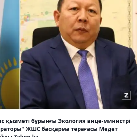
с қызметі бұрынғы Экология вице-министрі
ераторы" ЖШС басқарма төрағасы Медет
айды Zakon.kz