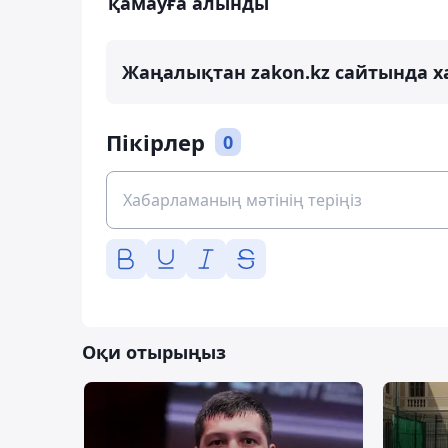
қамауға алынды
Жаңалықтан zakon.kz сайтында х
Пікірлер
0
Оқи отырыңыз