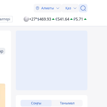
Алматы
Қаз
+27°
$
469.93
€
541.64
₽
5.71
алтері
ар
Соңғы
Танымал