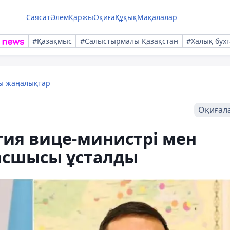
Саясат
Әлем
Қаржы
Оқиға
Құқық
Мақалалар
#Қазақмыс
#Салыстырмалы Қазақстан
#Халық бухг
лы жаңалықтар
Оқиғал
гия вице-министрі мен
асшысы ұсталды