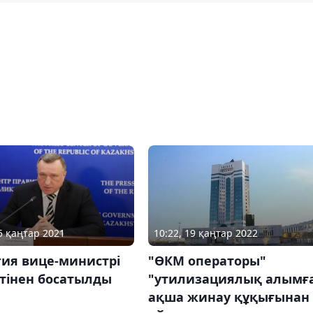
10:22, 19 қаңтар 2022
25 қаңтар 2021
"ӨКМ операторы"
гия вице-министрі
"утилизациялық алымғ
тінен босатылды
ақша жинау құқығынан