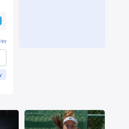
Кіру
у