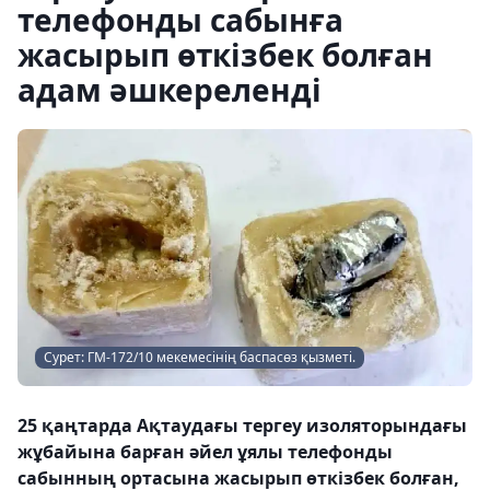
телефонды сабынға
жасырып өткізбек болған
адам әшкереленді
Сурет: ГМ-172/10 мекемесінің баспасөз қызметі.
25 қаңтарда Ақтаудағы тергеу изоляторындағы
жұбайына барған әйел ұялы телефонды
сабынның ортасына жасырып өткізбек болған,