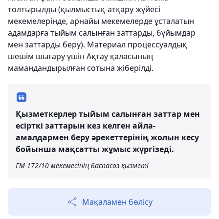
толтырылды (қылмыстық-атқару жүйесі
мекемелерінде, арнайы мекемелерде ұсталатын
адамдарға тыйым салынған заттарды, бұйымдар
мен заттарды беру). Материал процессуалдық
шешім шығару үшін Ақтау қаласының
мамандандырылған сотына жіберілді.
Қызметкерлер тыйым салынған заттар мен
есірткі заттарын кез келген айла-
амалдармен беру әрекеттерінің жолын кесу
бойынша мақсатты жұмыс жүргізеді.
ГМ-172/10 мекемесінің баспасөз қызметі
Мақаламен бөлісу