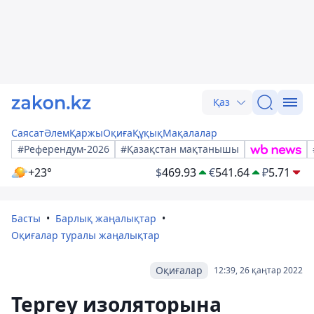
Қаз
Саясат
Әлем
Қаржы
Оқиға
Құқық
Мақалалар
#Референдум-2026
#Қазақстан мақтанышы
+23°
$
469.93
€
541.64
₽
5.71
Басты
Барлық жаңалықтар
Оқиғалар туралы жаңалықтар
Оқиғалар
12:39, 26 қаңтар 2022
Тергеу изоляторына