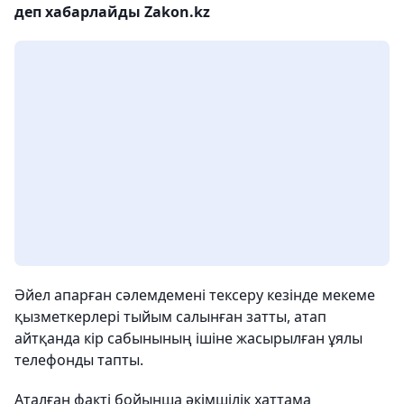
деп хабарлайды Zakon.kz
Әйел апарған сәлемдемені тексеру кезінде мекеме
қызметкерлері тыйым салынған затты, атап
айтқанда кір сабынының ішіне жасырылған ұялы
телефонды тапты.
Аталған факті бойынша әкімшілік хаттама