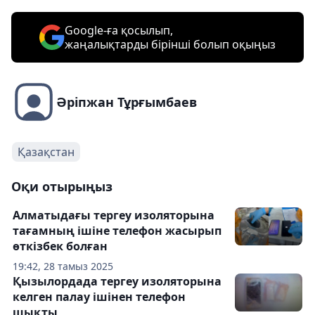
Google-ға қосылып,
жаңалықтарды бірінші болып оқыңыз
Әріпжан Тұрғымбаев
Қазақстан
Оқи отырыңыз
Алматыдағы тергеу изоляторына
тағамның ішіне телефон жасырып
өткізбек болған
19:42, 28 тамыз 2025
Қызылордада тергеу изоляторына
келген палау ішінен телефон
шықты