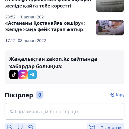
желіде қайта төбе көрсетті
23:52, 11 ақпан 2021
«Астананы Қостанайға көшіру»:
желіде жаңа фейк тарап жатыр
17:12, 08 ақпан 2022
Жаңалықтан zakon.kz сайтында
хабардар болыңыз:
Пікірлер
0
Кіру
Пікір жазу