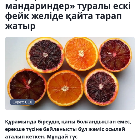
мандариндер» туралы ескі
фейк желіде қайта тарап
жатыр
Сурет: CC0
Құрамында біреудің қаны болғандықтан емес,
ерекше түсіне байланысты бұл жеміс осылай
аталып кеткен. Мұндай түс