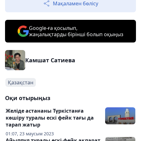
Мақаламен бөлісу
Google-ға қосылып,
жаңалықтарды бірінші болып оқыңыз
Камшат Сатиева
Қазақстан
Оқи отырыңыз
Желіде астананы Түркістанға
көшіру туралы ескі фейк тағы да
тарап жатыр
01:07, 23 маусым 2023
Айыппұл туралы ескі-фейк ақпарат