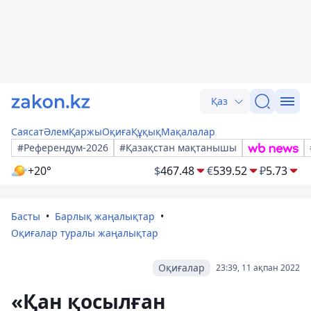
Қаз
Саясат
Әлем
Қаржы
Оқиға
Құқық
Мақалалар
#Референдум-2026
#Қазақстан мақтанышы
+20°
$
467.48
€
539.52
₽
5.73
Басты
Барлық жаңалықтар
Оқиғалар туралы жаңалықтар
Оқиғалар
23:39, 11 ақпан 2022
«Қан қосылған