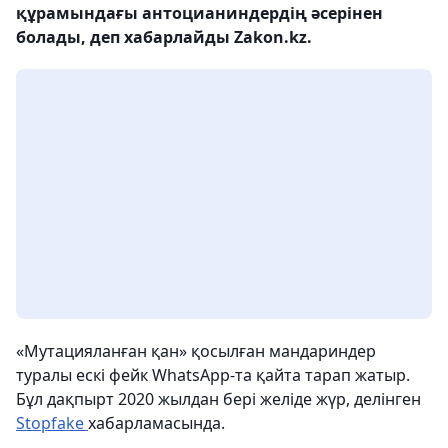
құрамындағы антоцианиндердің әсерінен
болады, деп хабарлайды Zakon.kz.
«Мутацияланған қан» қосылған мандариндер
туралы ескі фейк WhatsApp-та қайта тарап жатыр.
Бұл дақпырт 2020 жылдан бері желіде жүр, делінген
Stopfake
хабарламасында.