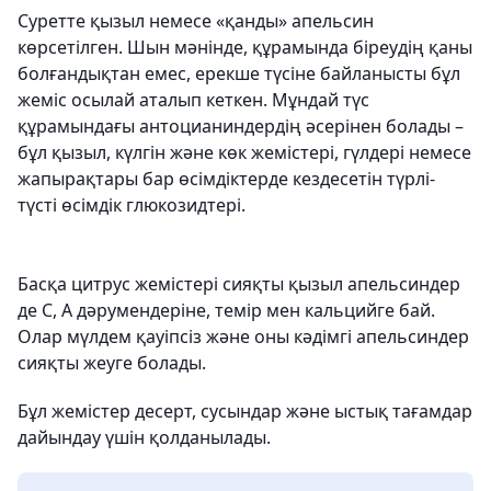
Cуретте қызыл немесе «қанды» апельсин
көрсетілген. Шын мәнінде, құрамында біреудің қаны
болғандықтан емес, ерекше түсіне байланысты бұл
жеміс осылай аталып кеткен. Мұндай түс
құрамындағы антоцианиндердің әсерінен болады –
бұл қызыл, күлгін және көк жемістері, гүлдері немесе
жапырақтары бар өсімдіктерде кездесетін түрлі-
түсті өсімдік глюкозидтері.
Басқа цитрус жемістері сияқты қызыл апельсиндер
де С, А дәрумендеріне, темір мен кальцийге бай.
Олар мүлдем қауіпсіз және оны кәдімгі апельсиндер
сияқты жеуге болады.
Бұл жемістер десерт, сусындар және ыстық тағамдар
дайындау үшін қолданылады.