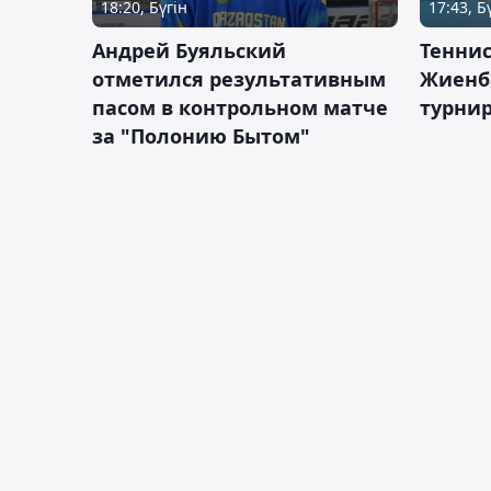
18:20, Бүгін
17:43, Б
Андрей Буяльский
Теннис
отметился результативным
Жиенб
пасом в контрольном матче
турнир
за "Полонию Бытом"