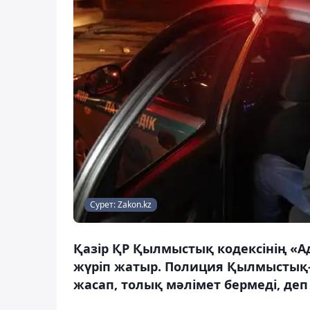
Сурет: Zakon.kz
Қазір ҚР Қылмыстық кодексінің «А
жүріп жатыр. Полиция Қылмыстық-п
жасап, толық мәлімет бермеді, деп