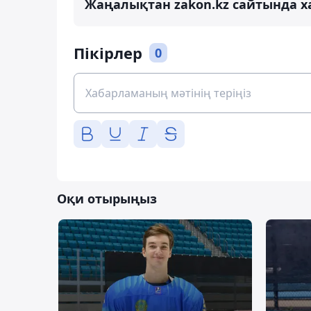
Жаңалықтан zakon.kz сайтында х
Пікірлер
0
Оқи отырыңыз