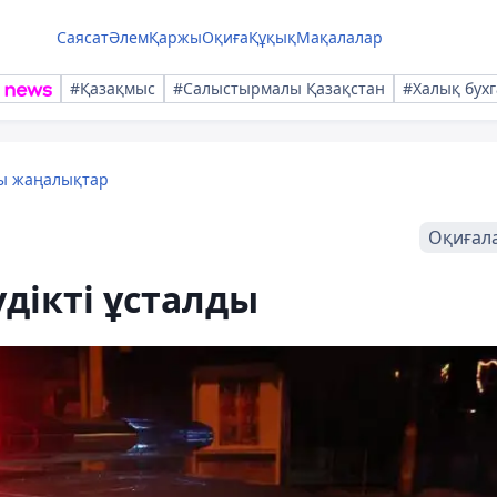
Саясат
Әлем
Қаржы
Оқиға
Құқық
Мақалалар
#Қазақмыс
#Салыстырмалы Қазақстан
#Халық бухг
лы жаңалықтар
Оқиғал
дікті ұсталды