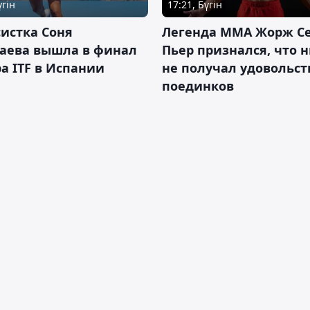
үгін
17:21, Бүгін
истка Соня
Легенда ММА Жорж Се
аева вышла в финал
Пьер признался, что 
а ITF в Испании
не получал удовольст
поединков