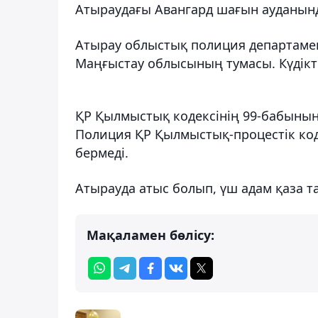
Атыраудағы Авангард шағын ауданында
Атырау облыстық полиция департамент
Маңғыстау облысының тумасы. Күдікті
ҚР Қылмыстық кодексінің 99-бабының
Полиция ҚР Қылмыстық-процестік коде
бермеді.
Атырауда атыс болып, үш адам қаза т
Мақаламен бөлісу: