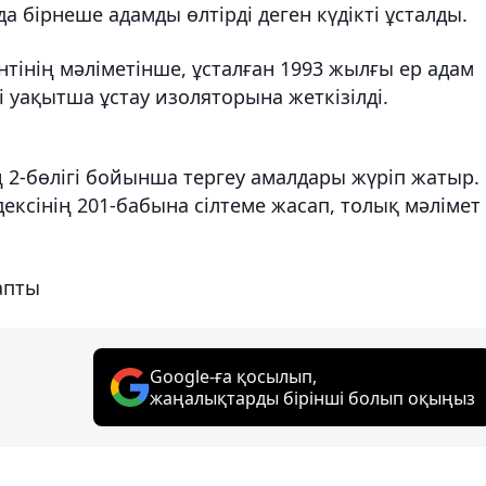
 бірнеше адамды өлтірді деген күдікті ұсталды.
інің мәліметінше, ұсталған 1993 жылғы ер адам
 уақытша ұстау изоляторына жеткізілді.
 2-бөлігі бойынша тергеу амалдары жүріп жатыр.
ксінің 201-бабына сілтеме жасап, толық мәлімет
апты
Google-ға қосылып,
жаңалықтарды бірінші болып оқыңыз