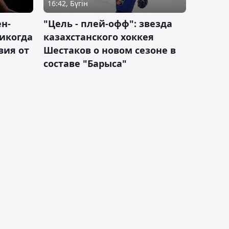
16:42, Бүгін
н-
"Цель - плей-офф": звезда
никогда
казахстанского хоккея
вия от
Шестаков о новом сезоне в
составе "Барыса"