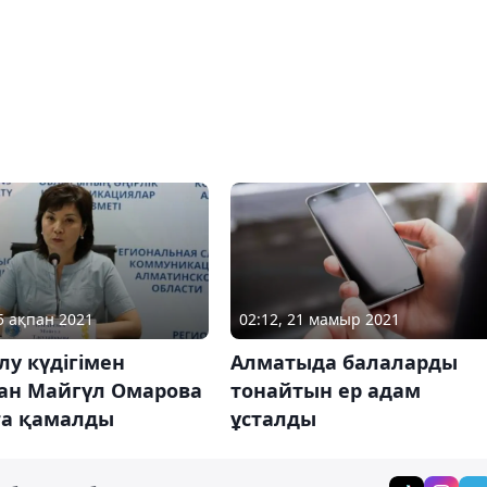
05 ақпан 2021
02:12, 21 мамыр 2021
лу күдігімен
Алматыда балаларды
ған Майгүл Омарова
тонайтын ер адам
ға қамалды
ұсталды