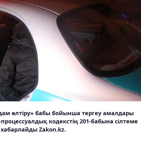
дам өлтіру» бабы бойынша тергеу амалдары
роцессуалдық кодекстің 201-бабына сілтеме
 хабарлайды Zakon.kz.