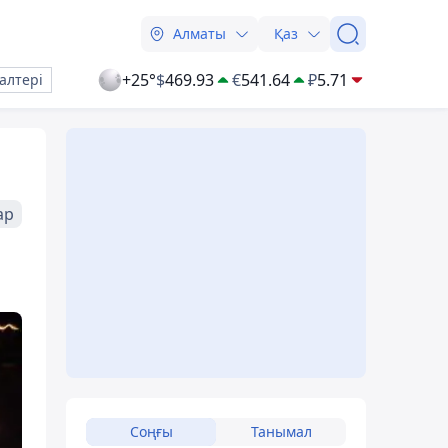
Алматы
Қаз
+25°
$
469.93
€
541.64
₽
5.71
алтері
ар
Соңғы
Танымал