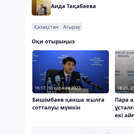
Аида Тақабаева
Қазақстан
Атырау
Оқи отырыңыз
16:17, 10 қараша 2023
18:21, 
Бишімбаев қанша жылға
Пара а
сотталуы мүмкін
ұстал
екі ай