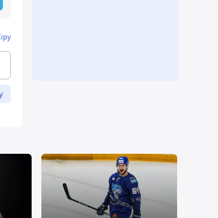
Кіру
у