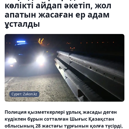
көлікті айдап әкетіп, жол
апатын жасаған ер адам
ұсталды
Сурет: Zakon.kz
Полиция қызметкерлері ұрлық жасады деген
күдікпен бұрын сотталған Шығыс Қазақстан
облысының 28 жастағы тұрғынын қолға түсірді,