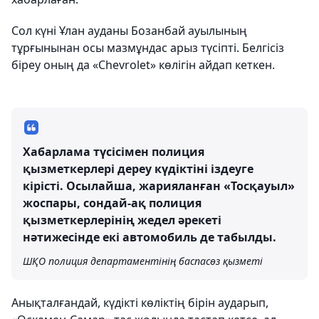
Сол күні Ұлан ауданы Бозанбай ауылының
тұрғынынан осы мазмұндас арыз түсіпті. Белгісіз
біреу оның да «Chevrolet» көлігін айдап кеткен.
Хабарлама түсісімен полиция
қызметкерлері дереу күдіктіні іздеуге
кірісті. Осылайша, жарияланған «Тосқауыл»
жоспары, сондай-ақ полиция
қызметкерлерінің жедел әрекеті
нәтижесінде екі автомобиль де табылды.
ШҚО полиция департаментінің баспасөз қызметі
Анықталғандай, күдікті көліктің бірін аударып,