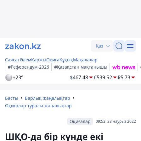
Қаз
Саясат
Әлем
Қаржы
Оқиға
Құқық
Мақалалар
#Референдум-2026
#Қазақстан мақтанышы
+23°
$
467.48
€
539.52
₽
5.73
Басты
Барлық жаңалықтар
Оқиғалар туралы жаңалықтар
Оқиғалар
09:52, 28 наурыз 2022
ШҚО-да бір күнде екі