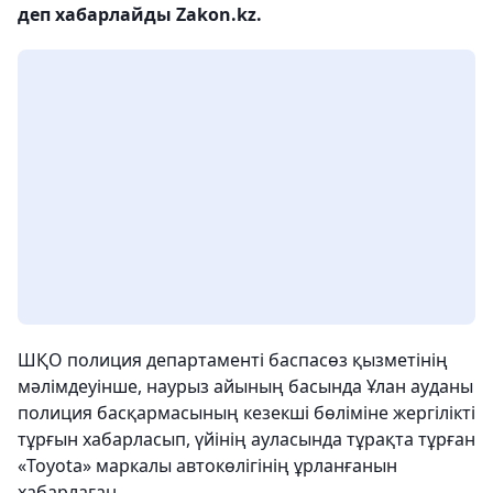
деп хабарлайды Zakon.kz.
ШҚО полиция департаменті баспасөз қызметінің
мәлімдеуінше, наурыз айының басында Ұлан ауданы
полиция басқармасының кезекші бөліміне жергілікті
тұрғын хабарласып, үйінің ауласында тұрақта тұрған
«Toyota» маркалы автокөлігінің ұрланғанын
хабарлаған.