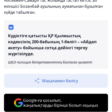
«Өскемен-Самар» тас жолында тастап кетсе, ал
екіншісі Бозанбай ауылының аумағынан бұзылған
күйде табылған.
Күдіктіге қатысты ҚР Қылмыстық
кодексінің 200-бабының 1-бөлігі – «Айдап
әкету» бойынша сотқа дейінгі тергеу
жүргізілуде.
ШҚО полиция департаментінің баспасөз қызметі
Мақаламен бөлісу
Google-ға қосылып,
жаңалықтарды бірінші болып оқыңыз