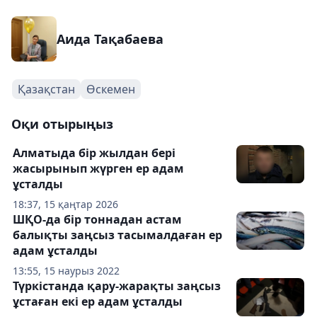
Аида Тақабаева
Қазақстан
Өскемен
Оқи отырыңыз
Алматыда бір жылдан бері
жасырынып жүрген ер адам
ұсталды
18:37, 15 қаңтар 2026
ШҚО-да бір тоннадан астам
балықты заңсыз тасымалдаған ер
адам ұсталды
13:55, 15 наурыз 2022
Түркістанда қару-жарақты заңсыз
ұстаған екі ер адам ұсталды