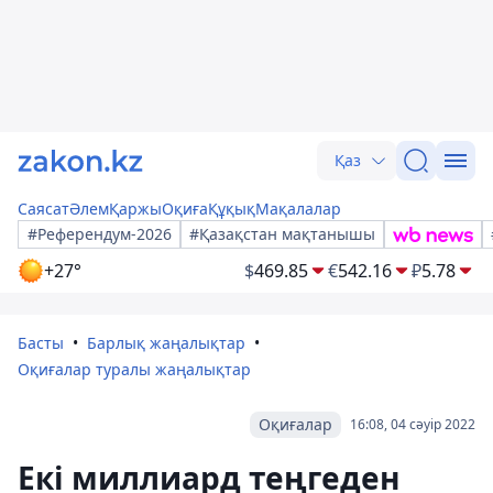
Қаз
Саясат
Әлем
Қаржы
Оқиға
Құқық
Мақалалар
#Референдум-2026
#Қазақстан мақтанышы
+27°
$
469.85
€
542.16
₽
5.78
Басты
Барлық жаңалықтар
Оқиғалар туралы жаңалықтар
Оқиғалар
16:08, 04 сәуір 2022
Екі миллиард теңгеден