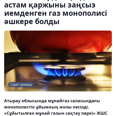
астам қаржыны заңсыз
иемденген газ монополисі
әшкере болды
Сурет: pixabay
Атырау облысында мұнайгаз саласындағы
монополистік ұйымның жолы кесілді.
«Сұйытылған мұнай газын сақтау паркі» ЖШС