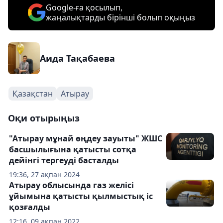
Google-ға қосылып,
жаңалықтарды бірінші болып оқыңыз
Аида Тақабаева
Қазақстан
Атырау
Оқи отырыңыз
"Атырау мұнай өңдеу зауыты" ЖШС
басшылығына қатысты сотқа
дейінгі тергеуді басталды
19:36, 27 ақпан 2024
Атырау облысында газ желісі
ұйымына қатысты қылмыстық іс
қозғалды
12:16, 09 ақпан 2022