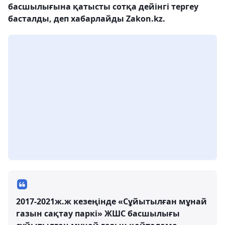
басшылығына қатысты сотқа дейінгі тергеу
басталды, деп хабарлайды Zakon.kz.
2017-2021ж.ж кезеңінде «Сұйытылған мұнай
газын сақтау паркі» ЖШС басшылығы