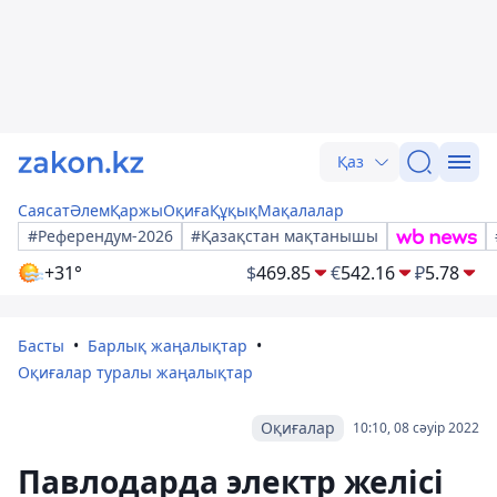
Қаз
Саясат
Әлем
Қаржы
Оқиға
Құқық
Мақалалар
#Референдум-2026
#Қазақстан мақтанышы
+31°
$
469.85
€
542.16
₽
5.78
Басты
Барлық жаңалықтар
Оқиғалар туралы жаңалықтар
Оқиғалар
10:10, 08 сәуір 2022
Павлодарда электр желісі