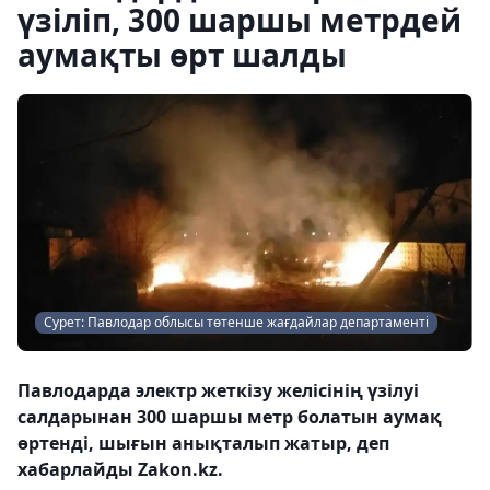
үзіліп, 300 шаршы метрдей
аумақты өрт шалды
Сурет: Павлодар облысы төтенше жағдайлар департаменті
Павлодарда электр жеткізу желісінің үзілуі
салдарынан 300 шаршы метр болатын аумақ
өртенді, шығын анықталып жатыр, деп
хабарлайды Zakon.kz.