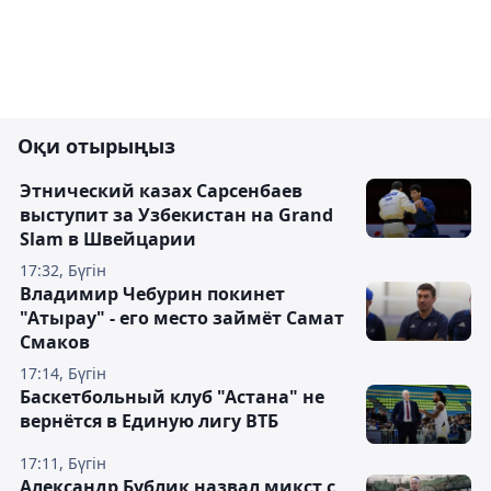
Оқи отырыңыз
Этнический казах Сарсенбаев
выступит за Узбекистан на Grand
Slam в Швейцарии
17:32, Бүгін
Владимир Чебурин покинет
"Атырау" - его место займёт Самат
Смаков
17:14, Бүгін
Баскетбольный клуб "Астана" не
вернётся в Единую лигу ВТБ
17:11, Бүгін
Александр Бублик назвал микст с