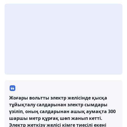
Жоғары вольтты электр желісінде қысқа
тұйықталу салдарынан электр сымдары
үзіліп, оның салдарынан ашық аумақта 300
шаршы метр құрғақ шөп жанып кетті.
Электр жеткізу желісі кімге тиесілі екені