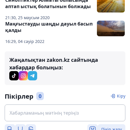
Синоптиктер Алматы облысында
аптап ыстық болатынын болжады
21:30, 25 маусым 2020
Маңғыстауды шаңды дауыл басып
қалды
16:29, 04 сәуір 2022
Жаңалықтан zakon.kz сайтында
хабардар болыңыз:
Пікірлер
0
Кіру
Пікір жазу