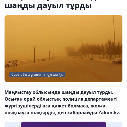
шаңды дауыл тұрды
Сурет: Instagram/mangystau_tjd
Маңғыстау облысында шаңды дауыл тұрды.
Осыған орай облыстық полиция департаменті
жүргізушілерді аса қажет болмаса, жолға
шықпауға шақырды, деп хабарлайды Zakon.kz.