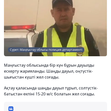
Сурет: Маңғыстау облысы полиция департаменті
Маңғыстау облысында бір күн бұрын дауылды
ескерту жарияланды. Шаңды дауыл, оңтүстік-
шығыстан күшті жел соғады.
Ақтау қаласында шаңды дауыл тұрып, солтүстік-
батыстан екпіні 15-20 м/с болатын жел соғады.