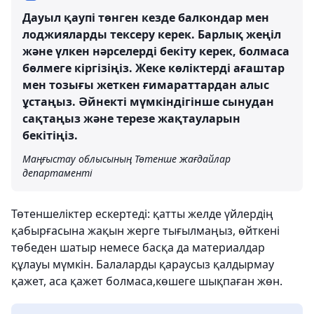
Дауыл қаупі төнген кезде балкондар мен
лоджияларды тексеру керек. Барлық жеңіл
және үлкен нәрселерді бекіту керек, болмаса
бөлмеге кіргізіңіз. Жеке көліктерді ағаштар
мен тозығы жеткен ғимараттардан алыс
ұстаңыз. Әйнекті мүмкіндігінше сынудан
сақтаңыз және терезе жақтауларын
бекітіңіз.
Маңғыстау облысының Төтенше жағдайлар
департаменті
Төтеншеліктер ескертеді: қатты желде үйлердің
қабырғасына жақын жерге тығылмаңыз, өйткені
төбеден шатыр немесе басқа да материалдар
құлауы мүмкін. Балаларды қараусыз қалдырмау
қажет, аса қажет болмаса,көшеге шықпаған жөн.