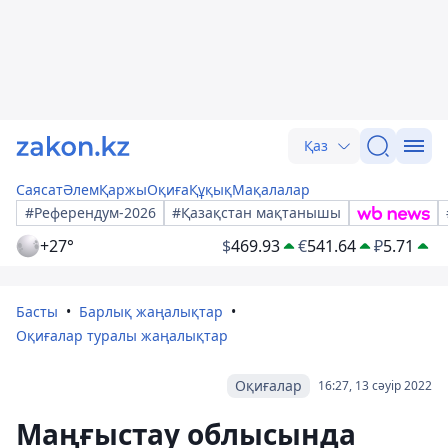
Қаз
Саясат
Әлем
Қаржы
Оқиға
Құқық
Мақалалар
#Референдум-2026
#Қазақстан мақтанышы
+27°
$
469.93
€
541.64
₽
5.71
Басты
Барлық жаңалықтар
Оқиғалар туралы жаңалықтар
Оқиғалар
16:27, 13 сәуір 2022
Маңғыстау облысында