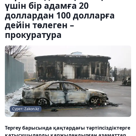
үшін бір адамға 20
доллардан 100 долларға
дейін төлеген –
прокуратура
Сурет: Zakon.kz
Тергеу барысында қаңтардағы тәртіпсіздіктерге
қатысушыларды қаржыландырған азаматтар