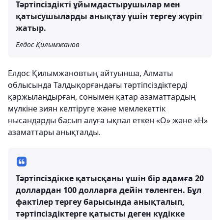
Тәртіпсіздікті ұйымдастырушылар мен
қатысушыларды анықтау үшін тергеу жүріп
жатыр.
Елдос Қилымжанов
Елдос Қилымжановтың айтуынша, Алматы
облысында Талдықорғандағы тәртіпсіздіктерді
қаржыландырған, сонымен қатар азаматтардың
мүлкіне зиян келтіруге және мемлекеттік
нысандарды басып алуға ықпал еткен «О» және «Н»
азаматтары анықталды.
Тәртіпсіздікке қатысқаны үшін бір адамға 20
доллардан 100 долларға дейін төленген. Бұл
фактілер тергеу барысында анықталып,
тәртіпсіздіктерге қатысты деген күдікке