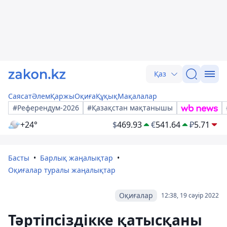
Қаз
Саясат
Әлем
Қаржы
Оқиға
Құқық
Мақалалар
#Референдум-2026
#Қазақстан мақтанышы
+24°
$
469.93
€
541.64
₽
5.71
Басты
Барлық жаңалықтар
Оқиғалар туралы жаңалықтар
Оқиғалар
12:38, 19 сәуір 2022
Тәртіпсіздікке қатысқаны