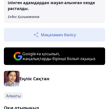
ілінген адамдардан жауап алынған кезде
расталды.
Елдос Қилымжанов
Мақаламен бөлісу
Google-ға қосылып,
жаңалықтарды бірінші болып оқыңыз
Еңлік Сақтан
Алматы
Оқи отырыңыз