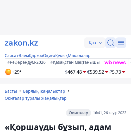
Қаз
Саясат
Әлем
Қаржы
Оқиға
Құқық
Мақалалар
#Референдум-2026
#Қазақстан мақтанышы
+29°
$
467.48
€
539.52
₽
5.73
Басты
Барлық жаңалықтар
Оқиғалар туралы жаңалықтар
Оқиғалар
16:41, 26 сәуір 2022
«Қоршауды бұзып, адам