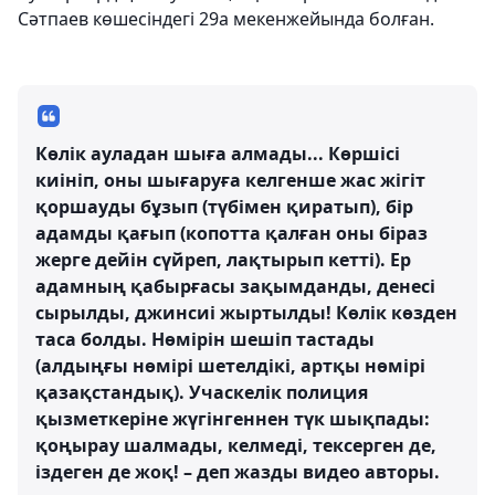
Сәтпаев көшесіндегі 29а мекенжейында болған.
Көлік ауладан шыға алмады... Көршісі
киініп, оны шығаруға келгенше жас жігіт
қоршауды бұзып (түбімен қиратып), бір
адамды қағып (копотта қалған оны біраз
жерге дейін сүйреп, лақтырып кетті). Ер
адамның қабырғасы зақымданды, денесі
сырылды, джинсиі жыртылды! Көлік көзден
таса болды. Нөмірін шешіп тастады
(алдыңғы нөмірі шетелдікі, артқы нөмірі
қазақстандық). Учаскелік полиция
қызметкеріне жүгінгеннен түк шықпады:
қоңырау шалмады, келмеді, тексерген де,
іздеген де жоқ! – деп жазды видео авторы.