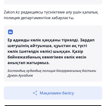
Zakon.kz редакциясы түсініктеме алу үшін қалалық
полиция департаментіне хабарласты.
Ер адамды көлік қаққаны тіркелді. Зардап
шегушінің айтуынша, қуыстан ақ түсті
көлік (шетелдік көлік) шыққан. Қазір
бейнежазбаның көмегімен көлік иесін
анықтап жатырмыз.
Бостандық аудандық полиция басқармасының бастығы
Думан Аухадиев
Мақаламен бөлісу