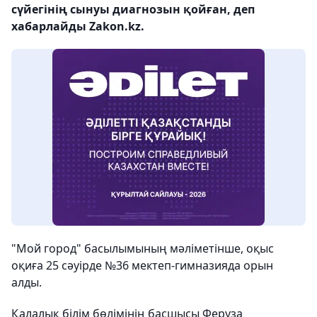
сүйегінің сынуы диагнозын қойған, деп
хабарлайды Zakon.kz.
"Мой город" басылымының мәліметінше, оқыс
оқиға 25 сәуірде №36 мектеп-гимназияда орын
алды.
Қалалық білім бөлімінің басшысы Феруза