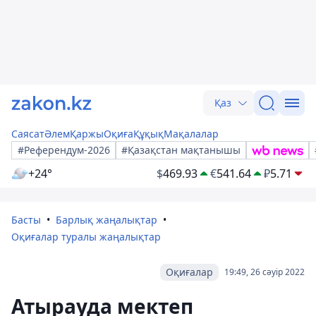
Қаз
Саясат
Әлем
Қаржы
Оқиға
Құқық
Мақалалар
#Референдум-2026
#Қазақстан мақтанышы
+24°
$
469.93
€
541.64
₽
5.71
Басты
Барлық жаңалықтар
Оқиғалар туралы жаңалықтар
Оқиғалар
19:49, 26 сәуір 2022
Атырауда мектеп