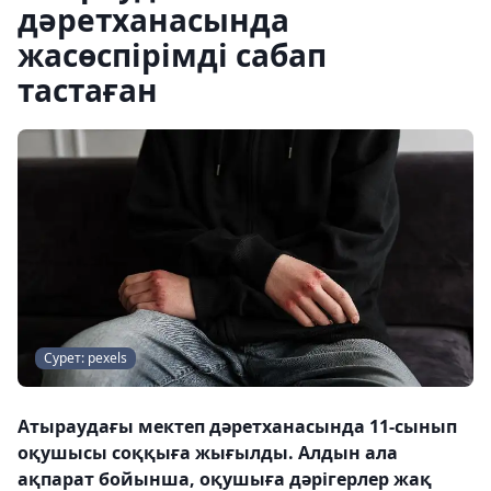
дәретханасында
жасөспірімді сабап
тастаған
Сурет: pexels
Атыраудағы мектеп дәретханасында 11-сынып
оқушысы соққыға жығылды. Алдын ала
ақпарат бойынша, оқушыға дәрігерлер жақ