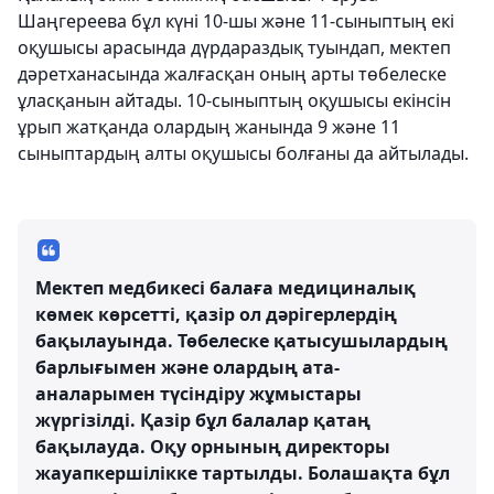
Шаңгереева бұл күні 10-шы және 11-сыныптың екі
оқушысы арасында дүрдараздық туындап, мектеп
дәретханасында жалғасқан оның арты төбелеске
ұласқанын айтады. 10-сыныптың оқушысы екінсін
ұрып жатқанда олардың жанында 9 және 11
сыныптардың алты оқушысы болғаны да айтылады.
Мектеп медбикесі балаға медициналық
көмек көрсетті, қазір ол дәрігерлердің
бақылауында. Төбелеске қатысушылардың
барлығымен және олардың ата-
аналарымен түсіндіру жұмыстары
жүргізілді. Қазір бұл балалар қатаң
бақылауда. Оқу орнының директоры
жауапкершілікке тартылды. Болашақта бұл