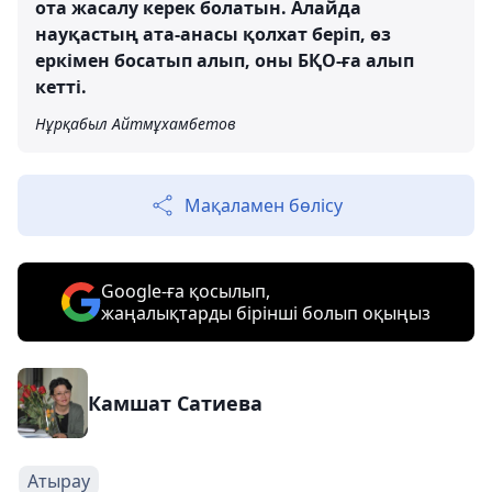
ота жасалу керек болатын. Алайда
науқастың ата-анасы қолхат беріп, өз
еркімен босатып алып, оны БҚО-ға алып
кетті.
Нұрқабыл Айтмұхамбетов
Мақаламен бөлісу
Google-ға қосылып,
жаңалықтарды бірінші болып оқыңыз
Камшат Сатиева
Атырау