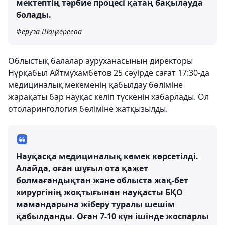
мектептің тәрбие процесі қатаң бақылауда
болады.
Феруза Шаңгереева
Облыстық балалар ауруханасының директоры
Нұрқабыл Айтмұхамбетов 25 сәуірде сағат 17:30-да
медициналық мекеменің қабылдау бөліміне
жарақаты бар науқас келіп түскенін хабарлады. Ол
отоларингология бөліміне жатқызылды.
Науқасқа медициналық көмек көрсетілді.
Алайда, оған шұғыл ота қажет
болмағандықтан және облыста жақ-бет
хирургінің жоқтығынан науқасты БҚО
мамандарына жіберу туралы шешім
қабылданды. Оған 7-10 күн ішінде жоспарлы