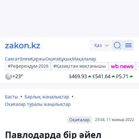
Қаз
Саясат
Әлем
Қаржы
Оқиға
Құқық
Мақалалар
#Референдум-2026
#Қазақстан мақтанышы
+23°
$
469.93
€
541.64
₽
5.71
Басты
Барлық жаңалықтар
Оқиғалар туралы жаңалықтар
Оқиғалар
23:34, 11 мамыр 2022
Павлодарда бір әйел