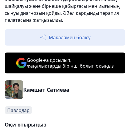
шайқалуы және бірнеше қабырғасы мен иығының
сынуы диагнозын қойды. Әйел қарқынды терапия
палатасына жатқызылды.
Мақаламен бөлісу
Google-ға қосылып,
жаңалықтарды бірінші болып оқыңыз
Камшат Сатиева
Павлодар
Оқи отырыңыз