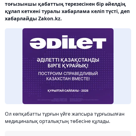
тоғызыншы қабаттың терезесінен бір әйелдің
құлап кеткені туралы хабарлама келіп түсті, деп
хабарлайды Zakon.kz.
Ол көпқабатты тұрғын үйге жапсыра тұрғызылған
медициналық орталықтың төбесіне құлады.