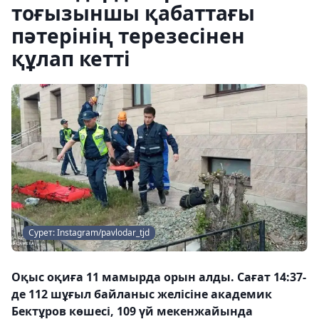
тоғызыншы қабаттағы
пәтерінің терезесінен
құлап кетті
Сурет: Instagram/pavlodar_tjd
Оқыс оқиға 11 мамырда орын алды. Сағат 14:37-
де 112 шұғыл байланыс желісіне академик
Бектұров көшесі, 109 үй мекенжайында