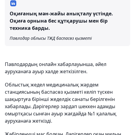
Оқиғаның мән-жайы анықталу үстінде.
Оқиға орнына бес құтқарушы мен бір
техника барды.
Павлодар облысы ТЖД баспасөз қызметі
Павлодардың онлайн хабарлауынша, әйел
ауруханаға ауыр халде жеткізілген.
Облыстық жедел медициналық жәрдем
станциясының баспасөз қызметі келіп түскен
шақыртуға бірінші жеделдік санаты берілгенін
хабарлады. Дәрігерлер зардап шеккен адамды
омыртқасы сынған ауыр жағдайда №1 қалалық
ауруханаға жеткізді.
Жәбірленуші мас болған. Дәрігерлер оған мидың