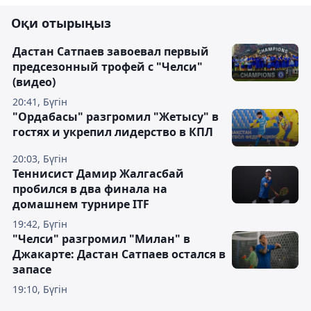
Оқи отырыңыз
Дастан Сатпаев завоевал первый
предсезонный трофей с "Челси"
(видео)
20:41, Бүгін
"Ордабасы" разгромил "Жетысу" в
гостях и укрепил лидерство в КПЛ
20:03, Бүгін
Теннисист Дамир Жалгасбай
пробился в два финала на
домашнем турнире ITF
19:42, Бүгін
"Челси" разгромил "Милан" в
Джакарте: Дастан Сатпаев остался в
запасе
19:10, Бүгін