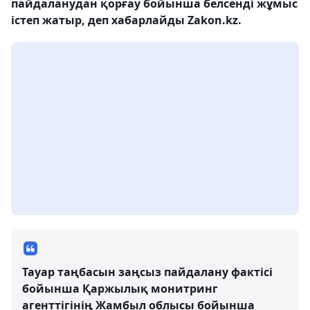
пайдаланудан қорғау бойынша белсенді жұмыс
істеп жатыр, деп хабарлайды Zakon.kz.
Тауар таңбасын заңсыз пайдалану фактісі
бойынша Қаржылық монитринг
агенттігінің Жамбыл облысы бойынша