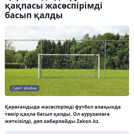
қақпасы жасөспірімді
басып қалды
Сурет: pixabay
Қарағандыда жасөспірімді футбол алаңында
темір қақпа басып қалды. Ол ауруханаға
жеткізілді, деп хабарлайды Zakon.kz.