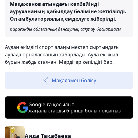
Мақажанов атындағы көпбейінді
аурухананың қабылдау бөліміне жеткізілді.
Ол амбулаториялық емделуге жіберілді.
Қарағанды ​​облысының денсаулық сақтау басқармасы
Аудан әкімдігі спорт алаңы мектеп сыртындағы
аулада орналасқанын хабарлады. Аула екі жыл
бұрын жабдықталған. Мердігер кепілдігі бар.
Мақаламен бөлісу
Google-ға қосылып,
жаңалықтарды бірінші болып оқыңыз
Аида Тақабаева