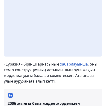
«Еуразия» бірінші арнасының
хабарлауынша
, оны
темір конструкцияның астынан шығаруға жақын
жерде маңдағы балалар көмектескен. Ата-анасы
ұлын ауруханаға алып кетті.
2006 жылғы бала жедел жәрдеммен