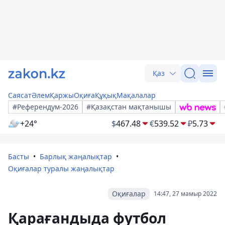
Қаз
Саясат
Әлем
Қаржы
Оқиға
Құқық
Мақалалар
#Референдум-2026
#Қазақстан мақтанышы
+24°
$
467.48
€
539.52
₽
5.73
Басты
Барлық жаңалықтар
Оқиғалар туралы жаңалықтар
Оқиғалар
14:47, 27 мамыр 2022
Қарағандыда футбол