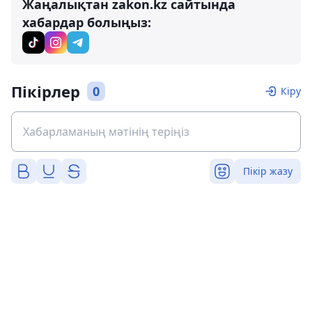
Жаңалықтан zakon.kz сайтында
хабардар болыңыз:
Пікірлер
0
Кіру
Пікір жазу