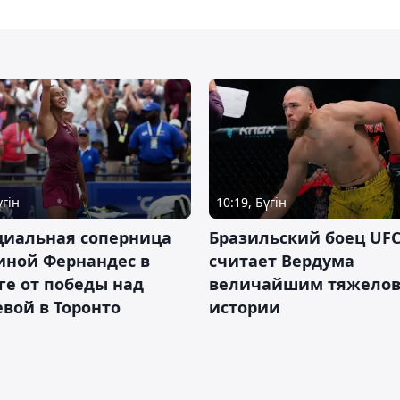
үгін
10:19, Бүгін
циальная соперница
Бразильский боец UFC
иной Фернандес в
считает Вердума
ге от победы над
величайшим тяжелов
вой в Торонто
истории