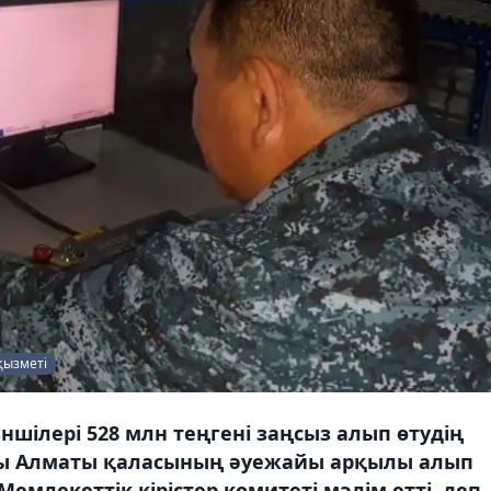
 қызметі
шілері 528 млн теңгені заңсыз алып өтудің
аны Алматы қаласының әуежайы арқылы алып
емлекеттік кірістер комитеті мәлім етті, деп