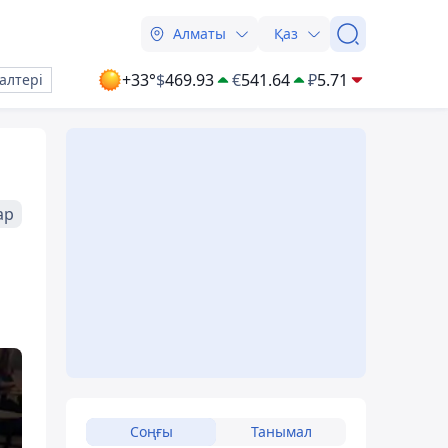
Алматы
Қаз
+33°
$
469.93
€
541.64
₽
5.71
алтері
ар
Соңғы
Танымал