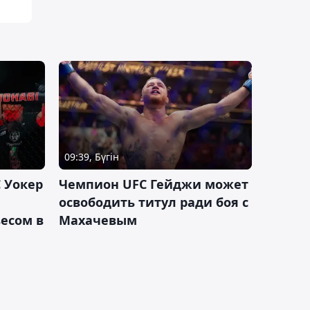
09:39, Бүгін
 Уокер
Чемпион UFC Гейджи может
освободить титул ради боя с
есом в
Махачевым