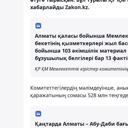
хабарлайды Zakon.kz.
Алматы қаласы бойынша Мемлекет
бекетінің қызметкерлері жыл бас
бойынша 103 әкімшілік материа
бұзушылық белгілері бар 13 факт
ҚР ҚМ Мемлекеттік кірістер комитетінің
Комитеттегілердің мәлімдеуінше, аны
қаражатының сомасы 528 млн теңгеде
Қаңтарда Алматы – Абу-Даби бағ