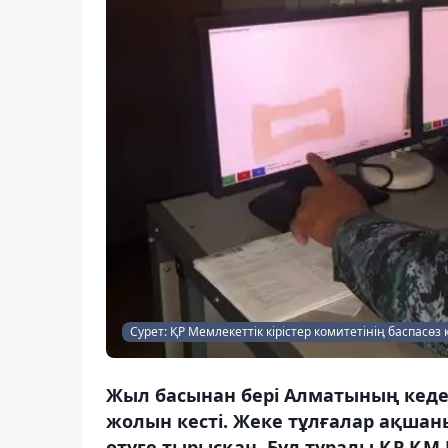
Сурет: ҚР Мемлекеттік кірістер комитетінің баспасөз
Жыл басынан бері Алматының кеден
жолын кесті. Жеке тұлғалар ақш
өтуге тырысқан. Бұл туралы ҚР ҚМ М