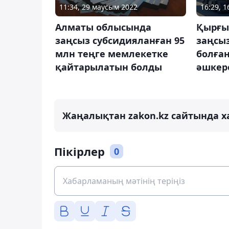
11:34, 29 маусым 2022
16:29, 
Алматы облысында
Қырғы
заңсыз субсидияланған 95
заңсы
млн теңге мемлекетке
болған
қайтарылатын болды
әшкер
Жаңалықтан zakon.kz сайтында х
Пікірлер
0