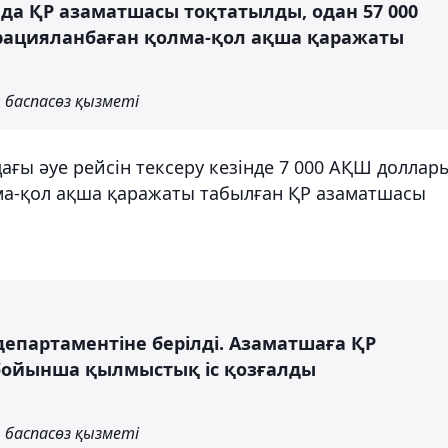
да ҚР азаматшасы тоқтатылды, одан 57 000
ацияланбаған қолма-қол ақша қаражаты
 баспасөз қызметі
ғы әуе рейсін тексеру кезінде 7 000 АҚШ доллар
ма-қол ақша қаражаты табылған ҚР азаматшасы
епартаментіне берілді. Азаматшаға ҚР
 бойынша қылмыстық іс қозғалды
 баспасөз қызметі