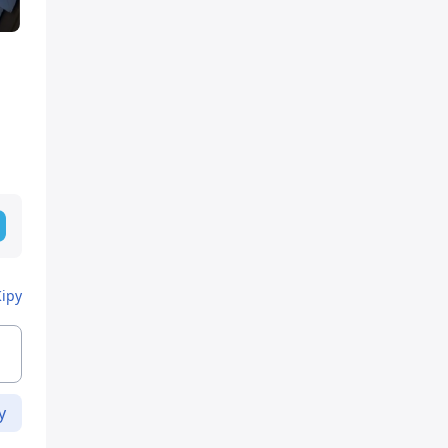
Кіру
у