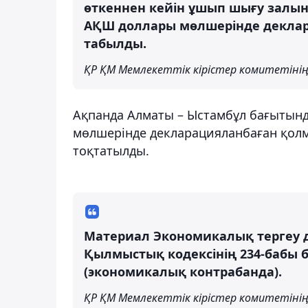
өткеннен кейін ұшып шығу залын
АҚШ доллары мөлшерінде деклар
табылды.
ҚР ҚМ Мемлекеттік кірістер комитетінің
Ақпанда Алматы – Ыстамбұл бағытында
мөлшерінде декларацияланбаған қол
тоқтатылды.
Материал Экономикалық тергеу д
Қылмыстық кодексінің 234-бабы
(экономикалық контрабанда).
ҚР ҚМ Мемлекеттік кірістер комитетінің