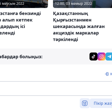
16 маусым 2022
12:00, 03 мамыр 2022
зстанға бензинді
Қазақстанның
з алып кетпек
Қырғызстанмен
дардың ісі
шекарасында жалған
еленді
акциздік маркалар
тәркіленді
абардар болыңыз:
Пікір жаз