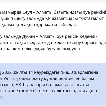
 мамырда Сеул – Алматы бағытындағы әуе рейсін
н ұшып шығу залында ҚР азаматшасы тоқтатылып,
 қолма-қол ақша қаражаты табылды.
 залында Дубай – Алматы әуе рейсін кедендік
заматы тоқтатылды, онда жеке тексеру барысында
атша әкімшілік құқық бұзушылық үшін
ң 2022 жылғы 14 наурыздағы № 830 жарлығына
 Ұлттық банкі әкету күніне белгілеген бағам
(он мың) АҚШ доллары баламасынан асатын
сын және (немесе) шетел валютасындағы ақша
н.