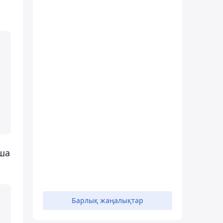
қша
Барлық жаңалықтар