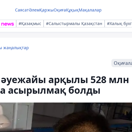
Саясат
Әлем
Қаржы
Оқиға
Құқық
Мақалалар
#Қазақмыс
#Салыстырмалы Қазақстан
#Халық бухг
лы жаңалықтар
Оқиғал
әуежайы арқылы 528 млн
ра асырылмақ болды