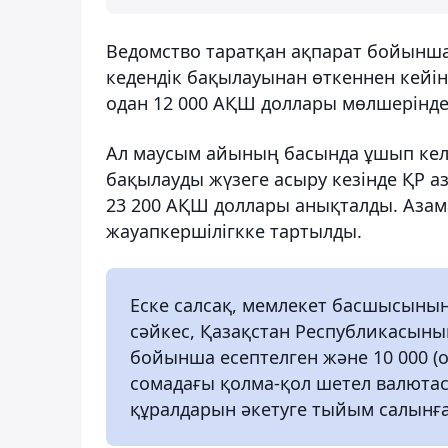
Ведомство таратқан ақпарат бойынша
кедендік бақылауынан өткеннен кейі
одан 12 000 АҚШ доллары мөлшерінде
Ал маусым айының басында ұшып келу
бақылауды жүзеге асыру кезінде ҚР а
23 200 АҚШ доллары анықталды. Азам
жауапкершілігкке тартылды.
Еске салсақ, мемлекет басшысыны
сәйкес, Қазақстан Республикасының
бойынша есептелген және 10 000 
сомадағы қолма-қол шетел валюта
құралдарын әкетуге тыйым салынға