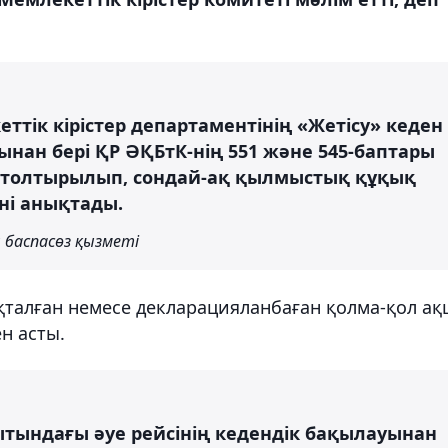
тік кірістер департаментінің «Жетісу» кеден
ынан бері ҚР ӘҚБтК-нің 551 және 545-баптары
л толтырылып, сондай-ақ қылмыстық құқық
іні анықтады.
 баспасөз қызметі
қталған немесе декларацияланбаған қолма-қол а
н асты.
ытындағы әуе рейсінің кедендік бақылауынан