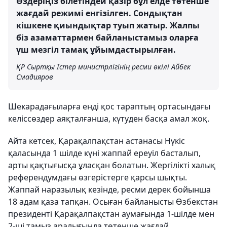
Өздеріңіз білетіндей қазір бұл елде төтенше
жағдай режимі енгізілген. Сондықтан
кішкене қиындықтар туып жатыр. Жалпы
біз азаматтармен байланыстамыз оларға
үш мезгіл тамақ ұйымдастырылған.
ҚР Сыртқы Істер министрлігінің ресми өкілі Айбек
Смадияров
Шекарадағыларға енді қос тараптың ортасындағы
келіссөздер аяқталғанша, күтуден басқа амал жоқ.
Айта кетсек, Қарақалпақстан астанасы Нүкіс
қаласында 1 шілде күні жаппай ереуіл басталып,
арты қақтығысқа ұласқан болатын. Жергілікті халық
референдумдағы өзгерістерге қарсы шықты.
Жаппай наразылық кезінде, ресми дерек бойынша
18 адам қаза тапқан. Осыған байланысты Өзбекстан
президенті Қарақалпақстан аумағында 1-шілде мен
2-ші тамыз аралығында төтенше жағдай