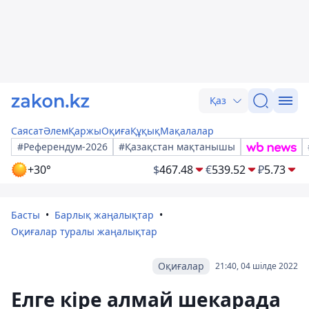
Қаз
Саясат
Әлем
Қаржы
Оқиға
Құқық
Мақалалар
#Референдум-2026
#Қазақстан мақтанышы
+30°
$
467.48
€
539.52
₽
5.73
Басты
Барлық жаңалықтар
Оқиғалар туралы жаңалықтар
Оқиғалар
21:40, 04 шілде 2022
Елге кіре алмай шекарада