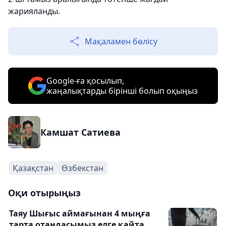
жарияланды.
Мақаламен бөлісу
Google-ға қосылып,
жаңалықтарды бірінші болып оқыңыз
Камшат Сатиева
Қазақстан
Өзбекстан
Оқи отырыңыз
Таяу Шығыс аймағынан 4 мыңға
тарта отандасымыз елге қайта