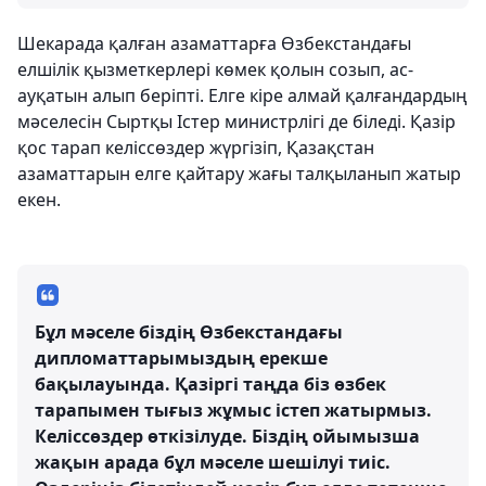
Шекарада қалған азаматтарға Өзбекстандағы
елшілік қызметкерлері көмек қолын созып, ас-
ауқатын алып беріпті. Елге кіре алмай қалғандардың
мәселесін Сыртқы Істер министрлігі де біледі. Қазір
қос тарап келіссөздер жүргізіп, Қазақстан
азаматтарын елге қайтару жағы талқыланып жатыр
екен.
Бұл мәселе біздің Өзбекстандағы
дипломаттарымыздың ерекше
бақылауында. Қазіргі таңда біз өзбек
тарапымен тығыз жұмыс істеп жатырмыз.
Келіссөздер өткізілуде. Біздің ойымызша
жақын арада бұл мәселе шешілуі тиіс.