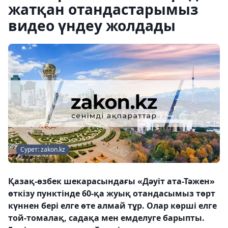
жатқан отандастарымыз
видео үндеу жолдады
Сурет: zakon.kz
Қазақ-өзбек шекарасындағы «Дәуіт ата-Тәжен»
өткізу пунктінде 60-қа жуық отандасымыз төрт
күннен бері елге өте алмай тұр. Олар көрші елге
той-томалақ, садақа мен емделуге барыпты.