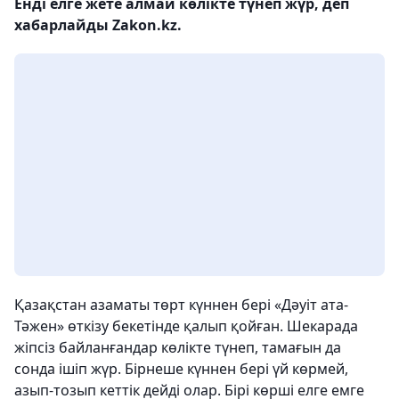
Енді елге жете алмай көлікте түнеп жүр, деп
хабарлайды Zakon.kz.
Қазақстан азаматы төрт күннен бері «Дәуіт ата-
Тәжен» өткізу бекетінде қалып қойған. Шекарада
жіпсіз байланғандар көлікте түнеп, тамағын да
сонда ішіп жүр. Бірнеше күннен бері үй көрмей,
азып-тозып кеттік дейді олар. Бірі көрші елге емге