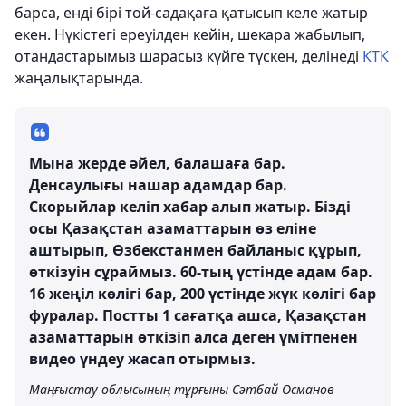
барса, енді бірі той-садақаға қатысып келе жатыр
екен. Нүкістегі ереуілден кейін, шекара жабылып,
отандастарымыз шарасыз күйге түскен, делінеді
КТК
жаңалықтарында.
Мына жерде әйел, балашаға бар.
Денсаулығы нашар адамдар бар.
Скорыйлар келіп хабар алып жатыр. Бізді
осы Қазақстан азаматтарын өз еліне
аштырып, Өзбекстанмен байланыс құрып,
өткізуін сұраймыз. 60-тың үстінде адам бар.
16 жеңіл көлігі бар, 200 үстінде жүк көлігі бар
фуралар. Постты 1 сағатқа ашса, Қазақстан
азаматтарын өткізіп алса деген үмітпенен
видео үндеу жасап отырмыз.
Маңғыстау облысының тұрғыны Сәтбай Османов