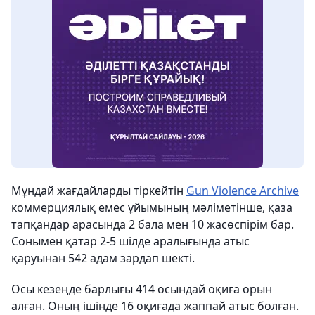
Мұндай жағдайларды тіркейтін
Gun Violence Archive
коммерциялық емес ұйымының мәліметінше, қаза
тапқандар арасында 2 бала мен 10 жасөспірім бар.
Сонымен қатар 2-5 шілде аралығында атыс
қаруынан 542 адам зардап шекті.
Осы кезеңде барлығы 414 осындай оқиға орын
алған. Оның ішінде 16 оқиғада жаппай атыс болған.