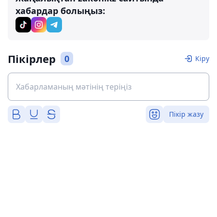
хабардар болыңыз:
Пікірлер
0
Кіру
Пікір жазу