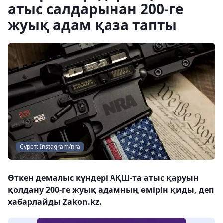
атыс салдарынан 200-ге
жуық адам қаза тапты
Сурет: Instagram/nra
Өткен демалыс күндері АҚШ-та атыс қаруын
қолдану 200-ге жуық адамның өмірін қиды, деп
хабарлайды Zakon.kz.