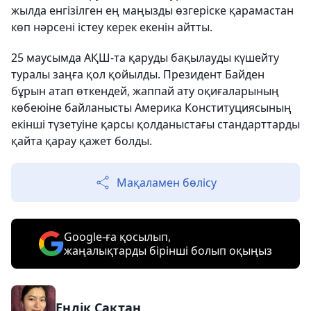
жылда енгізілген ең маңызды өзгеріске қарамастан
көп нәрсені істеу керек екенін айтты.
25 маусымда АҚШ-та қаруды бақылауды күшейту
туралы заңға қол қойылды. Президент Байден
бұрын атап өткендей, жаппай ату оқиғаларының
көбеюіне байланысты Америка Конституциясының
екінші түзетуіне қарсы қолданыстағы стандарттарды
қайта қарау қажет болды.
Мақаламен бөлісу
Google-ға қосылып,
жаңалықтарды бірінші болып оқыңыз
Еңлік Сақтан