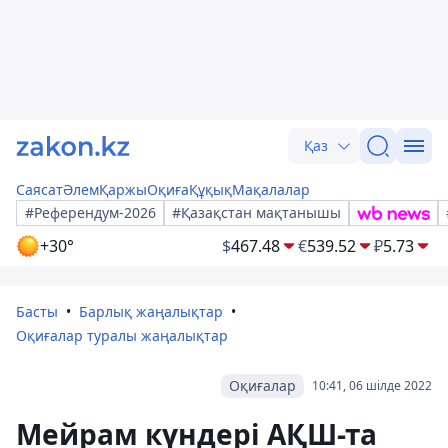
Қаз
Саясат
Әлем
Қаржы
Оқиға
Құқық
Мақалалар
#Референдум-2026
#Қазақстан мақтанышы
+30°
$
467.48
€
539.52
₽
5.73
Басты
Барлық жаңалықтар
Оқиғалар туралы жаңалықтар
Оқиғалар
10:41, 06 шілде 2022
Мейрам күндері АҚШ-та