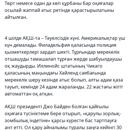
Төрт немесе одан да көп құрбаны бар оқиғалар
осылай жаппай атыс ретінде қарастырылатыны
айтылған.
4 шілде АҚШ-та – Тәуелсіздік күні. Америкалықтар үш
күн демалады. Филадельфия қаласында полиция
қызметкерлері зардап шекті. Тұрғындар мерекелік
отшашуды тамашалап тұрған жерде шабуылдаушы
оқ жаудырды. Иллинойс штатының Чикаго
қаласының маңындағы Хайленд саябағында
мерекелік шеру кезінде атыс болып, алты адам қаза
тауып, кемінде 24 адам жараланды. 22 жастағы жігіт
автоматтан оқ атқан.
АҚШ президенті Джо Байден болған қайғылы
оқиғаға түсініктеме бере отырып, «қарулы зорлық-
зомбылық індетіне» қарсы күресте бас тартпауға
ант етті. Ол қару айналымы туралы заңға кейінгі 30