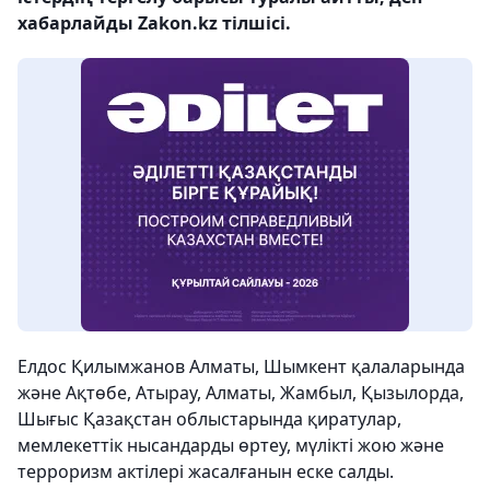
хабарлайды Zakon.kz тілшісі.
Елдос Қилымжанов Алматы, Шымкент қалаларында
және Ақтөбе, Атырау, Алматы, Жамбыл, Қызылорда,
Шығыс Қазақстан облыстарында қиратулар,
мемлекеттік нысандарды өртеу, мүлікті жою және
терроризм актілері жасалғанын еске салды.