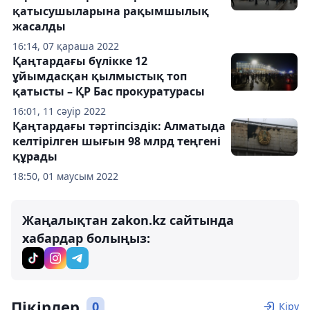
қатысушыларына рақымшылық
жасалды
16:14, 07 қараша 2022
Қаңтардағы бүлікке 12
ұйымдасқан қылмыстық топ
қатысты – ҚР Бас прокуратурасы
16:01, 11 сәуір 2022
Қаңтардағы тәртіпсіздік: Алматыда
келтірілген шығын 98 млрд теңгені
құрады
18:50, 01 маусым 2022
Жаңалықтан zakon.kz сайтында
хабардар болыңыз:
Пікірлер
0
Кіру