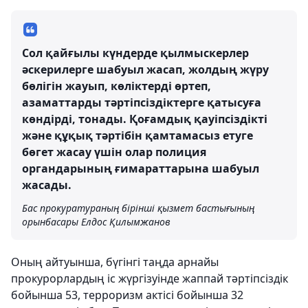
Сол қайғылы күндерде қылмыскерлер
әскерилерге шабуыл жасап, жолдың жүру
бөлігін жауып, көліктерді өртеп,
азаматтарды тәртіпсіздіктерге қатысуға
көндірді, тонады. Қоғамдық қауіпсіздікті
және құқық тәртібін қамтамасыз етуге
бөгет жасау үшін олар полиция
органдарының ғимараттарына шабуыл
жасады.
Бас прокуратураның бірінші қызмет бастығының
орынбасары Елдос Қилымжанов
Оның айтуынша, бүгінгі таңда арнайы
прокурорлардың іс жүргізуінде жаппай тәртіпсіздік
бойынша 53, терроризм актісі бойынша 32