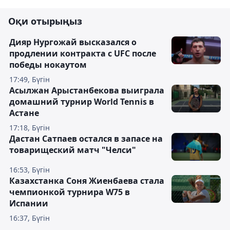
Оқи отырыңыз
Дияр Нургожай высказался о
продлении контракта с UFC после
победы нокаутом
17:49, Бүгін
Асылжан Арыстанбекова выиграла
домашний турнир World Tennis в
Астане
17:18, Бүгін
Дастан Сатпаев остался в запасе на
товарищеский матч "Челси"
16:53, Бүгін
Казахстанка Соня Жиенбаева стала
чемпионкой турнира W75 в
Испании
16:37, Бүгін