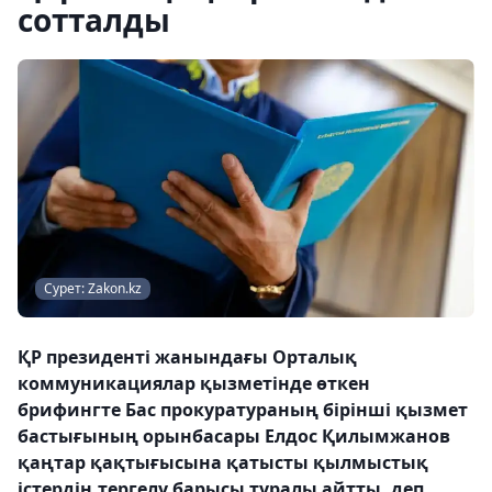
сотталды
Сурет: Zakon.kz
ҚР президенті жанындағы Орталық
коммуникациялар қызметінде өткен
брифингте Бас прокуратураның бірінші қызмет
бастығының орынбасары Елдос Қилымжанов
қаңтар қақтығысына қатысты қылмыстық
істердің тергелу барысы туралы айтты, деп