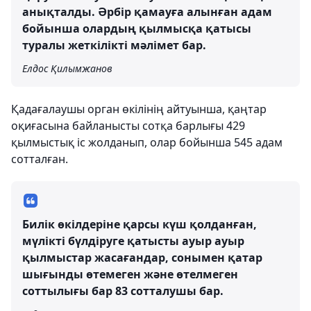
анықталды. Әрбір қамауға алынған адам
бойынша олардың қылмысқа қатысы
туралы жеткілікті мәлімет бар.
Елдос Қилымжанов
Қадағалаушы орган өкілінің айтуынша, қаңтар
оқиғасына байланысты сотқа барлығы 429
қылмыстық іс жолданып, олар бойынша 545 адам
сотталған.
Билік өкілдеріне қарсы күш қолданған,
мүлікті бүлдіруге қатысты ауыр ауыр
қылмыстар жасағандар, сонымен қатар
шығынды өтемеген және өтелмеген
соттылығы бар 83 сотталушы бар.