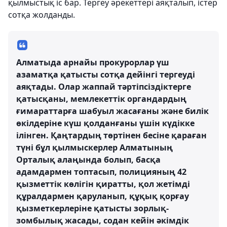
қылмыстық іс бар. Тергеу әрекеттері аяқталып, істер
сотқа жолданды.
Алматыда арнайы прокурорлар үш
азаматқа қатысты сотқа дейінгі тергеуді
аяқтады. Олар жаппай тәртіпсіздіктерге
қатысқаны, мемлекеттік органдардың
ғимараттарға шабуыл жасағаны және билік
өкілдеріне күш қолданғаны үшін күдікке
ілінген. Қаңтардың төртінен бесіне қараған
түні бұл қылмыскерлер Алматының
Орталық алаңында болып, басқа
адамдармен топтасып, полицияның 42
қызметтік көлігін қиратты, қол жетімді
құралдармен қаруланып, құқық қорғау
қызметкерлеріне қатысты зорлық-
зомбылық жасады, содан кейін әкімдік