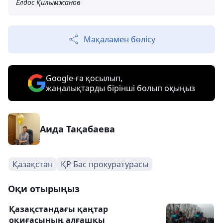
Елдос Қилымжанов
Мақаламен бөлісу
Google-ға қосылып,
жаңалықтарды бірінші болып оқыңыз
Аида Тақабаева
Қазақстан
ҚР Бас прокуратурасы
Оқи отырыңыз
Қазақстандағы қаңтар
оқиғасының алғашқы