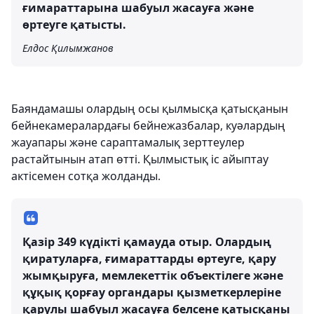
ғимараттарына шабуыл жасауға және
өртеуге қатысты.
Елдос Қилымжанов
Баяндамашы олардың осы қылмысқа қатысқанын
бейнекамералардағы бейнежазбалар, куәлардың
жауапары және сараптамалық зерттеулер
растайтынын атап өтті. Қылмыстық іс айыптау
актісемен сотқа жолданды.
Қазір 349 күдікті қамауда отыр. Олардың
қиратуларға, ғимараттарды өртеуге, қару
жымқыруға, мемлекеттік объектілеге және
құқық қорғау органдары қызметкерлеріне
қарулы шабуыл жасауға белсене қатысқаны