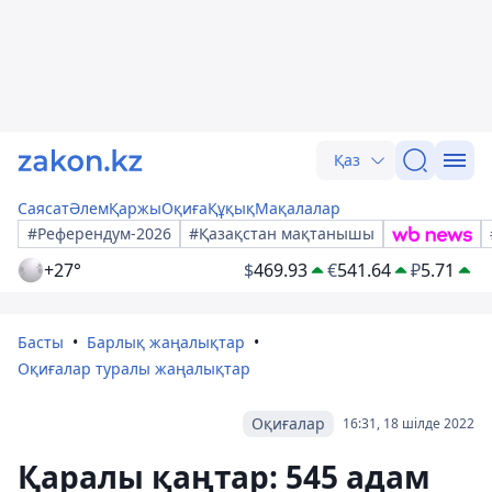
Қаз
Саясат
Әлем
Қаржы
Оқиға
Құқық
Мақалалар
#Референдум-2026
#Қазақстан мақтанышы
+27°
$
469.93
€
541.64
₽
5.71
Басты
Барлық жаңалықтар
Оқиғалар туралы жаңалықтар
Оқиғалар
16:31, 18 шілде 2022
Қаралы қаңтар: 545 адам