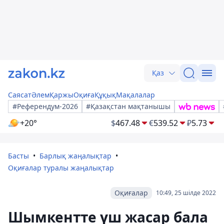
Қаз
Саясат
Әлем
Қаржы
Оқиға
Құқық
Мақалалар
#Референдум-2026
#Қазақстан мақтанышы
+20°
$
467.48
€
539.52
₽
5.73
Басты
Барлық жаңалықтар
Оқиғалар туралы жаңалықтар
Оқиғалар
10:49, 25 шілде 2022
Шымкентте үш жасар бала