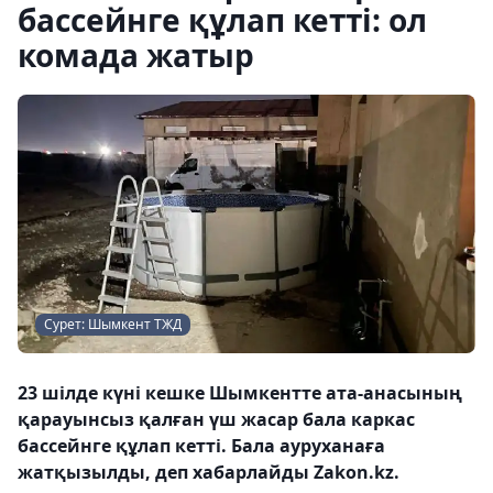
бассейнге құлап кетті: ол
комада жатыр
Сурет: Шымкент ТЖД
23 шілде күні кешке Шымкентте ата-анасының
қарауынсыз қалған үш жасар бала каркас
бассейнге құлап кетті. Бала ауруханаға
жатқызылды, деп хабарлайды Zakon.kz.