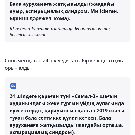
Бала ауруханаға жатқызылды (жағдайы
ауыр, аспирациялық синдром. Ми ісінген.
Бірінші дәрежелі кома).
Шымкент Төтенше жағдайлар департаментінің
баспасөз қызметі
Сонымен қатар 24 шілдеде тағы бір келеңсіз оқиға
орын алды.
24 шілдеге қараған түні «Самал-3» шағын
ауданындағы жеке тұрғын үйдің ауласында
ересектердің қарауынсыз қалған 2019 жылы
туған бала септикке құлап кеткен. Бала
ауруханаға жатқызылды (жағдайы орташа,
аспирациялық синдром).