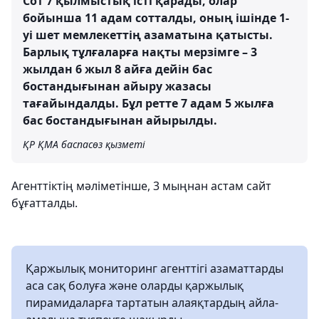
Сот 7 қылмыстық істі қарады, олар
бойынша 11 адам сотталды, оның ішінде 1-
уі шет мемлекеттің азаматына қатысты.
Барлық тұлғаларға нақты мерзімге – 3
жылдан 6 жыл 8 айға дейін бас
бостандығынан айыру жазасы
тағайындалды. Бұл ретте 7 адам 5 жылға
бас бостандығынан айырылды.
ҚР ҚМА баспасөз қызметі
Агенттіктің мәліметінше, 3 мыңнан астам сайт
бұғатталды.
Қаржылық мониторинг агенттігі азаматтарды
аса сақ болуға және оларды қаржылық
пирамидаларға тартатын алаяқтардың айла-