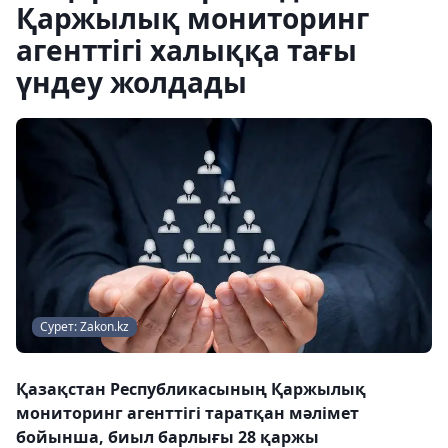
Қаржылық мониторинг
агенттігі халыққа тағы
үндеу жолдады
Сурет: Zakon.kz
Қазақстан Республикасының Қаржылық
мониторинг агенттігі таратқан мәлімет
бойынша, биыл барлығы 28 қаржы