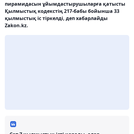
пирамидасын ұйымдастырушыларға қатысты
Қылмыстық кодекстің 217-бабы бойынша 33
қылмыстық іс тіркелді, деп хабарлайды
Zakon.kz.