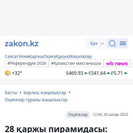
Қаз
Саясат
Әлем
Қаржы
Оқиға
Құқық
Мақалалар
#Референдум-2026
#Қазақстан мақтанышы
+32°
$
469.93
€
541.64
₽
5.71
Басты
Барлық жаңалықтар
Оқиғалар туралы жаңалықтар
Оқиғалар
12:39, 26 шілде 2022
28 қаржы пирамидасы: