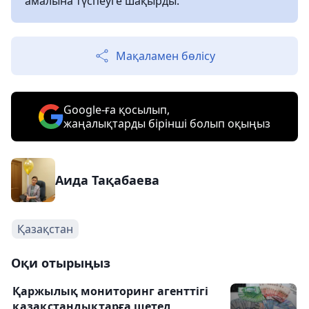
амалына түспеуге шақырды.
Мақаламен бөлісу
Google-ға қосылып,
жаңалықтарды бірінші болып оқыңыз
Аида Тақабаева
Қазақстан
Оқи отырыңыз
Қаржылық мониторинг агенттігі
қазақстандықтарға шетел