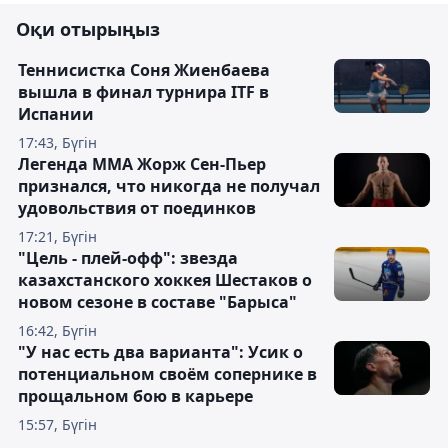
Оқи отырыңыз
Теннисистка Соня Жиенбаева
вышла в финал турнира ITF в
Испании
17:43, Бүгін
Легенда ММА Жорж Сен-Пьер
признался, что никогда не получал
удовольствия от поединков
17:21, Бүгін
"Цель - плей-офф": звезда
казахстанского хоккея Шестаков о
новом сезоне в составе "Барыса"
16:42, Бүгін
"У нас есть два варианта": Усик о
потенциальном своём сопернике в
прощальном бою в карьере
15:57, Бүгін