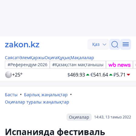
Қаз
Саясат
Әлем
Қаржы
Оқиға
Құқық
Мақалалар
#Референдум-2026
#Қазақстан мақтанышы
+25°
$
469.93
€
541.64
₽
5.71
Басты
Барлық жаңалықтар
Оқиғалар туралы жаңалықтар
Оқиғалар
14:43, 13 тамыз 2022
Испанияда фестиваль