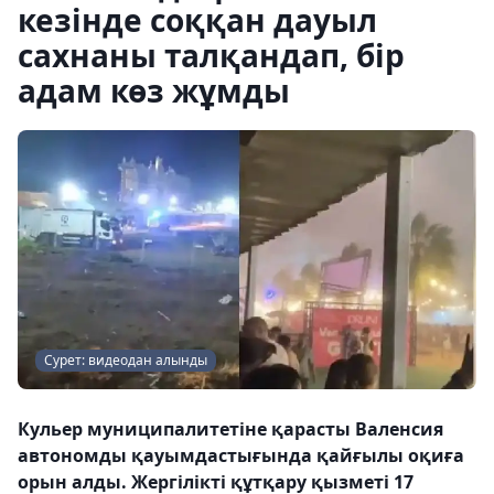
кезінде соққан дауыл
сахнаны талқандап, бір
адам көз жұмды
Сурет: видеодан алынды
Кульер муниципалитетіне қарасты Валенсия
автономды қауымдастығында қайғылы оқиға
орын алды. Жергілікті құтқару қызметі 17