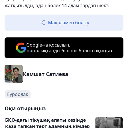
жатқызылды, одан бөлек 14 адам зардап шекті.
Мақаламен бөлісу
Google-ға қосылып,
жаңалықтарды бірінші болып оқыңыз
Камшат Сатиева
Еуроодақ
Оқи отырыңыз
БҚО-дағы тікұшақ апаты кезінде
қаза тапқан төрт адамның кімдер