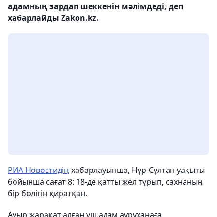
адамның зардап шеккенін мәлімдеді, деп
хабарлайды Zakon.kz.
РИА Новостидің
хабарлауынша, Нұр-Сұлтан уақыты
бойынша сағат 8: 18-де қатты жел тұрып, сахнаның
бір бөлігін қиратқан.
Ауыр жарақат алған үш адам ауруханаға