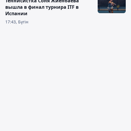
Теннисистка Соня Жиенбаева
вышла в финал турнира ITF в
Испании
17:43, Бүгін