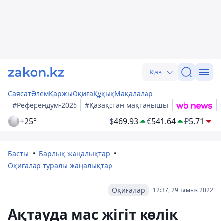
Қаз
Саясат
Әлем
Қаржы
Оқиға
Құқық
Мақалалар
#Референдум-2026
#Қазақстан мақтанышы
+25°
$
469.93
€
541.64
₽
5.71
Басты
Барлық жаңалықтар
Оқиғалар туралы жаңалықтар
Оқиғалар
12:37, 29 тамыз 2022
Ақтауда мас жігіт көлік