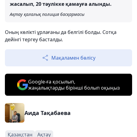
жасалып, 20 тәулікке қамауға алынды.
Ақтау қалалық полиция басқармасы
Оның көлікті ұрлағаны да белгілі болды. Сотқа
дейінгі тергеу басталды.
Мақаламен бөлісу
Google-ға қосылып,
жаңалықтарды бірінші болып оқыңыз
Аида Тақабаева
Қазақстан
Ақтау