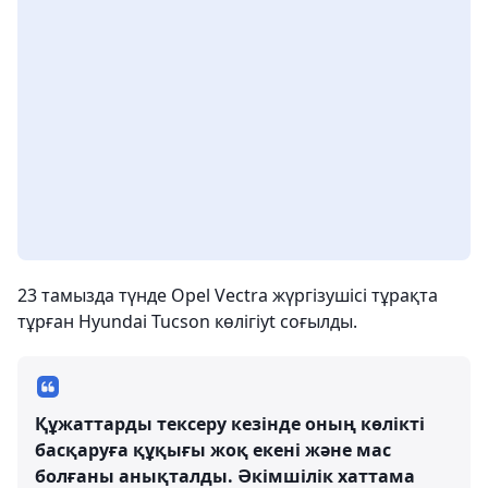
23 тамызда түнде Opel Vectra жүргізушісі тұрақта
тұрған Hyundai Tucson көлігіyt соғылды.
Құжаттарды тексеру кезінде оның көлікті
басқаруға құқығы жоқ екені және мас
болғаны анықталды. Әкімшілік хаттама