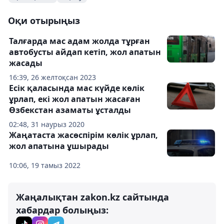
Оқи отырыңыз
Талғарда мас адам жолда тұрған
автобусты айдап кетіп, жол апатын
жасады
16:39, 26 желтоқсан 2023
Есік қаласында мас күйде көлік
ұрлап, екі жол апатын жасаған
Өзбекстан азаматы ұсталды
02:48, 31 наурыз 2020
Жаңатаста жасөспірім көлік ұрлап,
жол апатына ұшырады
10:06, 19 тамыз 2022
Жаңалықтан zakon.kz сайтында
хабардар болыңыз: