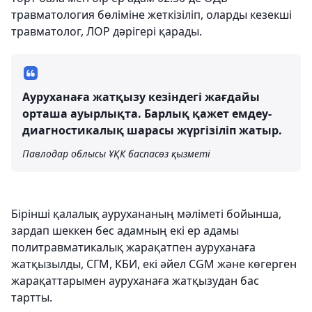
травматология бөліміне жеткізіліп, оларды кезекші
травматолог, ЛОР дәрігері қарады.
Ауруханаға жатқызу кезіндегі жағдайы
орташа ауырлықта. Барлық қажет емдеу-
диагностикалық шарасы жүргізіліп жатыр.
Павлодар облысы ҰҚК баспасөз қызметі
Бірінші қалалық аурухананың мәліметі бойынша,
зардап шеккен бес адамның екі ер адамы
политравматикалық жарақатпен ауруханаға
жатқызылды, СГМ, КБИ, екі әйел CGM және көгерген
жарақаттарымен ауруханаға жатқызудан бас
тартты.