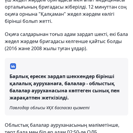
орталығының бригадасы жіберілді. 12 минуттан соң
оқиға орнына "Қалқаман" жедел жәрдем көлігі
бірінші болып жетті.
Оқиға салдарынан тоғыз адам зардап шекті, екі бала
жедел жәрдем бригадасы келгенше қайтыс болды
(2016 және 2008 жылы туған ұлдар).
Барлық ересек зардап шеккендер бірінші
қалалық ауруханаға, балалар - облыстық
балалар ауруханасына көптеген сынық пен
жарақатпен жеткізілді.
Павлодар облысы ҰҚК баспасөз қызметі
Облыстық балалар ауруханасының мәліметінше,
төрт бала мен бір ер адам 02:50-де ОДБ