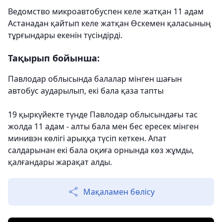
Ведомство микроавтобуспен келе жатқан 11 адам
Астанадан қайтып келе жатқан Өскемен қаласының
тұрғындары екенін түсіндірді.
Тақырып бойынша:
Павлодар облысында балалар мінген шағын
автобус аударылып, екі бала қаза тапты
19 қыркүйекте түнде Павлодар облысындағы тас
жолда 11 адам - ​​алты бала мен бес ересек мінген
минивэн көлігі арыққа түсіп кеткен. Апат
салдарынан екі бала оқиға орнында көз жұмды,
қалғандары жарақат алды.
Мақаламен бөлісу