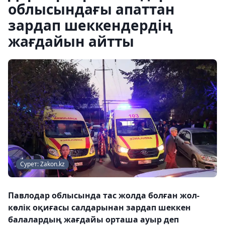
облысындағы апаттан
зардап шеккендердің
жағдайын айтты
Сурет: Zakon.kz
Павлодар облысында тас жолда болған жол-
көлік оқиғасы салдарынан зардап шеккен
балалардың жағдайы орташа ауыр деп