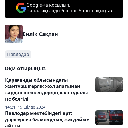
Google-ға қосылып,
жаңалықтарды бірінші болып оқыңыз
Еңлік Сақтан
Павлодар
Оқи отырыңыз
Қарағанды облысындағы
жантүршігерлік жол апатынан
зардап шеккендердің хәлі туралы
не белгілі
14:21, 15 шілде 2024
Павлодар мектебіндегі өрт:
дәрігерлер балалардың жағдайын
айтты