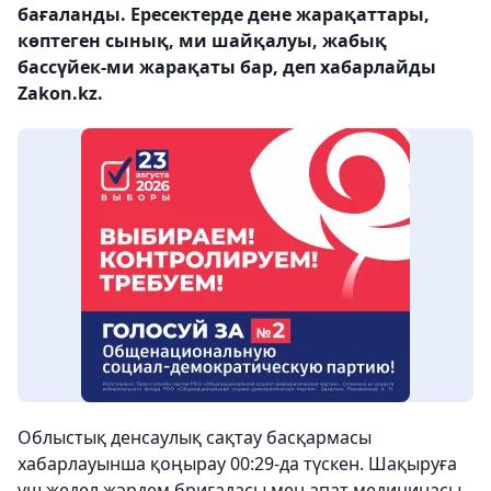
бағаланды. Ересектерде дене жарақаттары,
көптеген сынық, ми шайқалуы, жабық
бассүйек-ми жарақаты бар, деп хабарлайды
Zakon.kz.
Облыстық денсаулық сақтау басқармасы
хабарлауынша қоңырау 00:29-да түскен. Шақыруға
үш жедел жәрдем бригадасы мен апат медицинасы