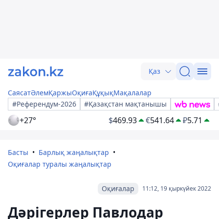
Қаз
Саясат
Әлем
Қаржы
Оқиға
Құқық
Мақалалар
#Референдум-2026
#Қазақстан мақтанышы
+27°
$
469.93
€
541.64
₽
5.71
Басты
Барлық жаңалықтар
Оқиғалар туралы жаңалықтар
Оқиғалар
11:12, 19 қыркүйек 2022
Дәрігерлер Павлодар