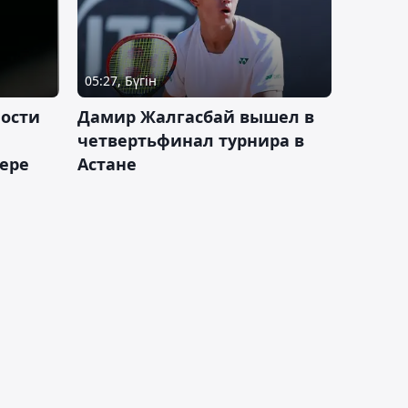
05:27, Бүгін
ности
Дамир Жалгасбай вышел в
четвертьфинал турнира в
ьере
Астане