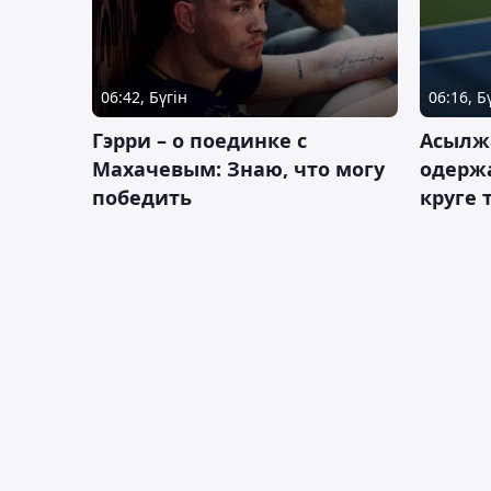
06:42, Бүгін
06:16, Б
Гэрри – о поединке с
Асылж
Махачевым: Знаю, что могу
одержа
победить
круге 