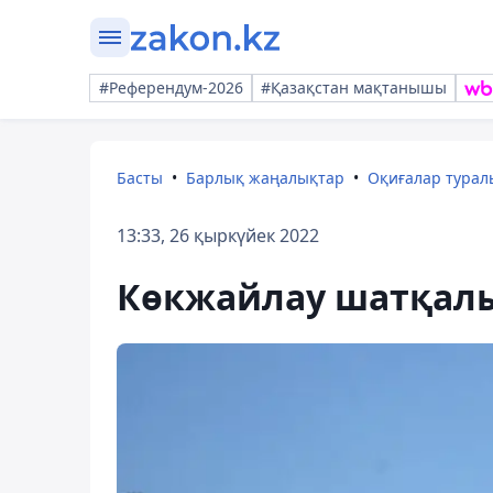
#Референдум-2026
#Қазақстан мақтанышы
Басты
Барлық жаңалықтар
Оқиғалар тура
13:33, 26 қыркүйек 2022
Көкжайлау шатқалын