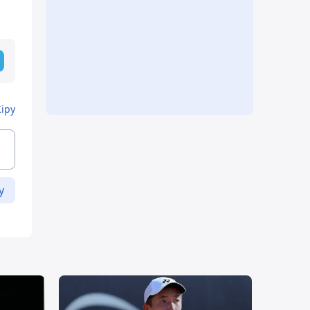
Кіру
у