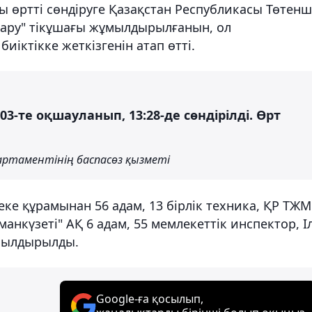
 өртті сөндіруге Қазақстан Республикасы Төтен
қару" тікұшағы жұмылдырылғанын, ол
иіктікке жеткізгенін атап өтті.
-те оқшауланып, 13:28-де сөндірілді. Өрт
ртаментінің баспасөз қызметі
еке құрамынан 56 адам, 13 бірлік техника, ҚР ТЖМ
анкүзеті" АҚ 6 адам, 55 мемлекеттік инспектор, І
ұмылдырылды.
Google-ға қосылып,