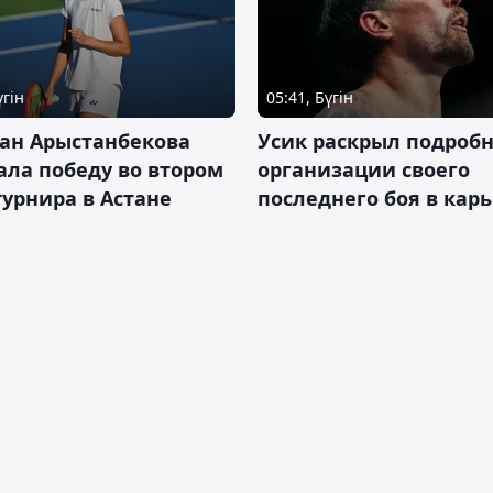
үгін
05:41, Бүгін
ан Арыстанбекова
Усик раскрыл подроб
ла победу во втором
организации своего
турнира в Астане
последнего боя в кар