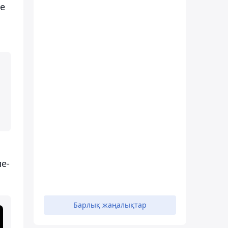
ше
ле-
Барлық жаңалықтар