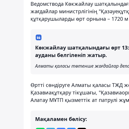
Ведомствода Көкжайлау шатқалындағы
жағдайлар министрлігінің "Қазәуеқұт
құтқарушыларды өрт орнына – 1720 м б
Көкжайлау шатқалындағы өрт 13:03
ауданы белгіленіп жатыр.
Алматы қаласы төтенше жағдайлар депа
Өртті сөндіруге Алматы қаласы ТЖД ж
Қазавиақұтқару тікұшағы, "Қазавиаорм
Алатау МҰТП қызметтік ат патрулі ж
Мақаламен бөлісу: