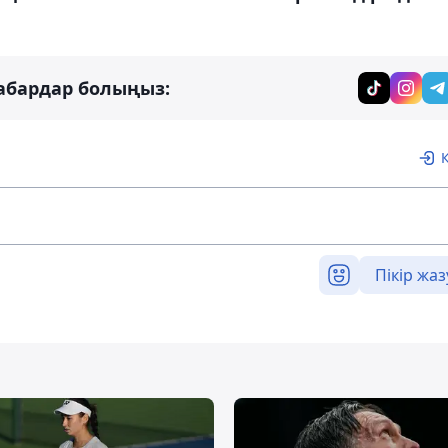
абардар болыңыз:
Пікір жаз