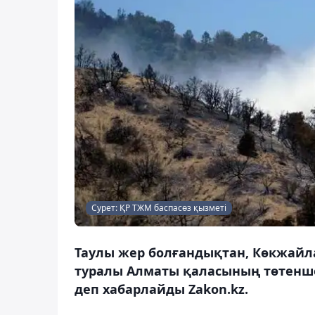
Сурет: ҚР ТЖМ баспасөз қызметі
Таулы жер болғандықтан, Көкжайла
туралы Алматы қаласының төтенше 
деп хабарлайды Zakon.kz.