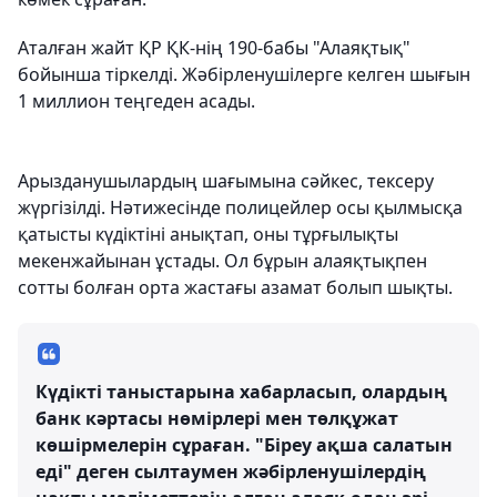
Аталған жайт ҚР ҚК-нің 190-бабы "Алаяқтық"
бойынша тіркелді. Жәбірленушілерге келген шығын
1 миллион теңгеден асады.
Арызданушылардың шағымына сәйкес, тексеру
жүргізілді. Нәтижесінде полицейлер осы қылмысқа
қатысты күдіктіні анықтап, оны тұрғылықты
мекенжайынан ұстады. Ол бұрын алаяқтықпен
сотты болған орта жастағы азамат болып шықты.
Күдікті таныстарына хабарласып, олардың
банк кәртасы нөмірлері мен төлқұжат
көшірмелерін сұраған. "Біреу ақша салатын
еді" деген сылтаумен жәбірленушілердің