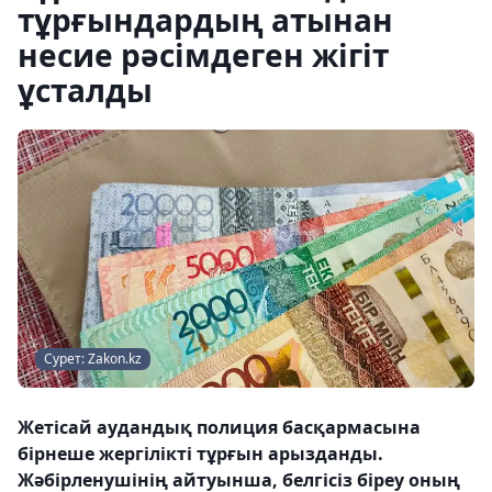
тұрғындардың атынан
несие рәсімдеген жігіт
ұсталды
Сурет: Zakon.kz
Жетісай аудандық полиция басқармасына
бірнеше жергілікті тұрғын арызданды.
Жәбірленушінің айтуынша, белгісіз біреу оның