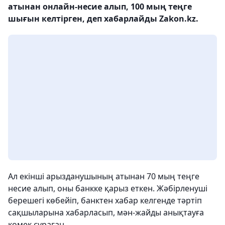
атынан онлайн-несие алып, 100 мың теңге
шығын келтірген, деп хабарлайды Zakon.kz.
Ал екінші арызданушының атынан 70 мың теңге
несие алып, оны банкке қарыз еткен. Жәбірленуші
берешегі көбейіп, банктен хабар келгенде тәртіп
сақшыларына хабарласып, мән-жайды анықтауға
көмек сұраған.