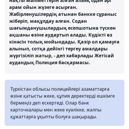
нақты мәліметтерін алған алаяқ одан әрі
арам ойын жүзеге асырған.
Жәбірленушілердің атынан банкке сұраныс
жіберіп, мақұлдау алған. Содан
шағымданушылардың есепшотына түскен
ақшаны өзіне аудартып алады. Күдікті өз
кінәсін толық мойындады. Қазір ол қамауға
алынып, сотқа дейінгі тергеу амалдары
жүргізіліп жатыр, - деп хабарлады Жетісай
аудандық Полиция басқармасы.
Түркістан облысы полицейлері азаматтарға
өзіне қатысты жеке, құпия деректерді ешкімге
бермеңіз деп ескертеді. Олар банк
карточкалары мен жеке куәлікке, жалпы
құжаттарға ұқыпты болуға шақырады.