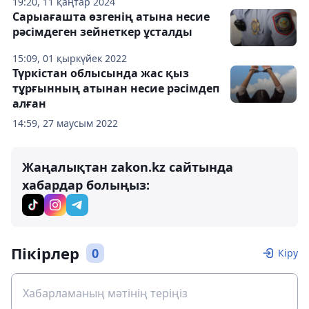
19:20, 11 қаңтар 2024
Сарыағашта өзгенің атына несие
рәсімдеген зейнеткер ұсталды
15:09, 01 қыркүйек 2022
Түркістан облысында жас қыз
тұрғынның атынан несие рәсімдеп
алған
14:59, 27 маусым 2022
Жаңалықтан zakon.kz сайтында
хабардар болыңыз:
Пікірлер
0
Кіру