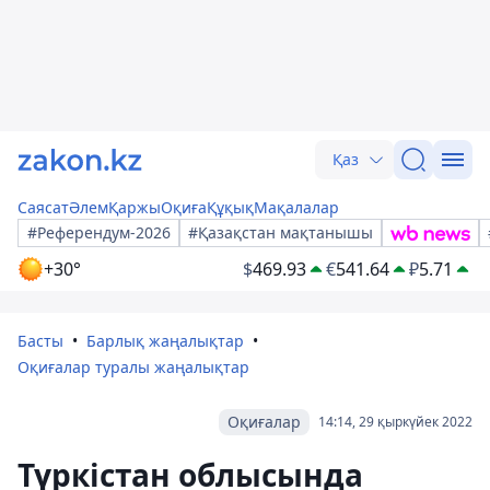
Қаз
Саясат
Әлем
Қаржы
Оқиға
Құқық
Мақалалар
#Референдум-2026
#Қазақстан мақтанышы
+30°
$
469.93
€
541.64
₽
5.71
Басты
Барлық жаңалықтар
Оқиғалар туралы жаңалықтар
Оқиғалар
14:14, 29 қыркүйек 2022
Түркістан облысында